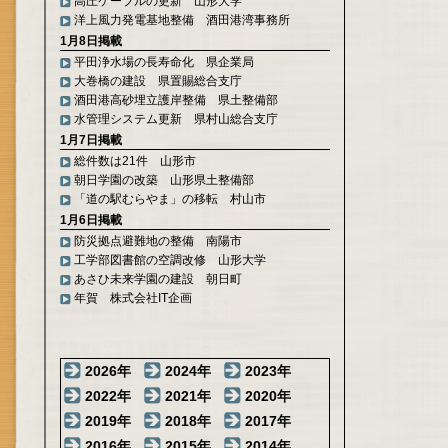
高圧ケーブルの更新 山形大学
洋上風力発電基地整備 酒田港湾事務所
1月8日掲載
平田浄水場の長寿命化 県企業局
大巻橋の建設 県置賜総合支庁
酒田港高砂埋立護岸整備 県土整備部
水管理システム更新 県村山総合支庁
1月7日掲載
総件数は21件 山形市
朝日学園の改築 山形県土整備部
「道の駅むらやま」の移転 村山市
1月6日掲載
防災拠点避難地の整備 南陽市
工学部図書館の空調改修 山形大学
あさひ未来学園の建設 朝日町
年賀 株式会社IT企画
2026年
2024年
2023年
2022年
2021年
2020年
2019年
2018年
2017年
2016年
2015年
2014年