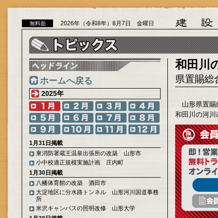
2026年（令和8年）8月7日 金曜日
無料面
和田川
県置賜総
ホームへ戻る
2025年
山形県置賜
和田川の河川
1月31日掲載
東消防署蔵王温泉出張所の改築 山形市
小中校適正規模実施計画 庄内町
1月30日掲載
八幡体育館の改築 酒田市
大淀地区に分水路トンネル 山形河川国道事務
所
米沢キャンパスの照明改修 山形大学