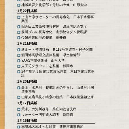
地域教育文化学部１号館の改修 山形大学
1月22日掲載
上山市浄水センターの長寿命化 日本下水道事
業団
旧酒田工業高校施設解体 県庄内総合支庁
前川ダムの長寿命化 山形統合ダム管理課
今泉産業団地の整備 長井市
1月21日掲載
新ルート整備計画 Ｒ112号本道寺～砂子関間
酒田港高砂埋立護岸整備 県土整備部
YAAS本館棟改修 山形大学
人工芝グラウンドを整備 鶴岡市
24年度第３回建設業景況調査 東日本建設業保
証
1月20日掲載
最上川水系河川整備計画の見直し 山形河川国
道事務所
山形支店馬見ヶ崎寮の新築 日本政策金融公庫
1月17日掲載
荒瀬川の河川改修 県庄内総合支庁
ウォーターPPP導入調査 鶴岡市
1月16日掲載
志津地区地すべり対策 新庄河川事務所