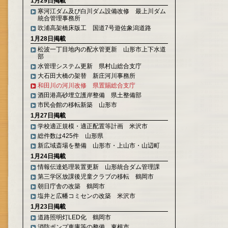
1月29日掲載
寒河江ダム及び白川ダム設備改修 最上川ダム
統合管理事務所
吹浦高架橋床版工 国道7号遊佐象潟道路
1月28日掲載
松波一丁目地内の配水管更新 山形市上下水道
部
水管理システム更新 県村山総合支庁
大石田大橋の架替 新庄河川事務所
和田川の河川改修 県置賜総合支庁
酒田港高砂埋立護岸整備 県土整備部
市民会館の移転新築 山形市
1月27日掲載
学校適正規模・適正配置等計画 米沢市
総件数は425件 山形県
新広域斎場を整備 山形市・上山市・山辺町
1月24日掲載
情報伝達処理装置更新 山形統合ダム管理課
第三学区放課後児童クラブの移転 鶴岡市
朝日庁舎の改築 鶴岡市
塩井と広幡コミセンの改築 米沢市
1月23日掲載
道路照明灯LED化 鶴岡市
消防ポンプ車庫等の整備 東根市