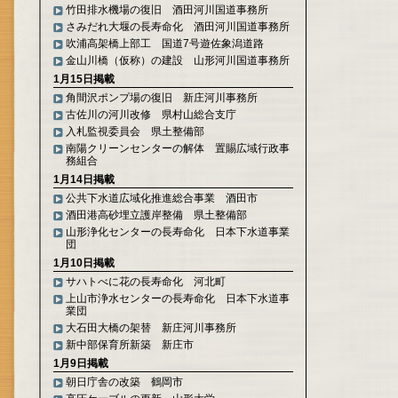
竹田排水機場の復旧 酒田河川国道事務所
さみだれ大堰の長寿命化 酒田河川国道事務所
吹浦高架橋上部工 国道7号遊佐象潟道路
金山川橋（仮称）の建設 山形河川国道事務所
1月15日掲載
角間沢ポンプ場の復旧 新庄河川事務所
古佐川の河川改修 県村山総合支庁
入札監視委員会 県土整備部
南陽クリーンセンターの解体 置賜広域行政事
務組合
1月14日掲載
公共下水道広域化推進総合事業 酒田市
酒田港高砂埋立護岸整備 県土整備部
山形浄化センターの長寿命化 日本下水道事業
団
1月10日掲載
サハトべに花の長寿命化 河北町
上山市浄水センターの長寿命化 日本下水道事
業団
大石田大橋の架替 新庄河川事務所
新中部保育所新築 新庄市
1月9日掲載
朝日庁舎の改築 鶴岡市