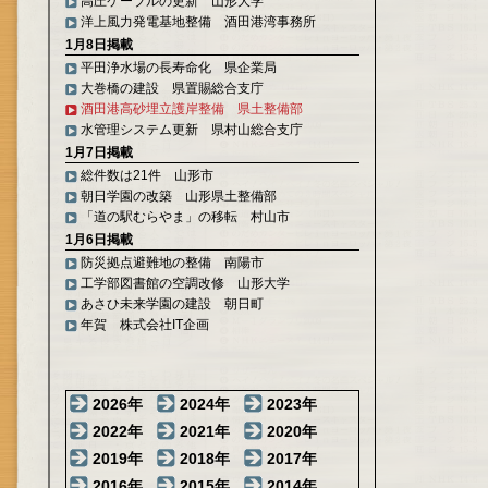
高圧ケーブルの更新 山形大学
洋上風力発電基地整備 酒田港湾事務所
1月8日掲載
平田浄水場の長寿命化 県企業局
大巻橋の建設 県置賜総合支庁
酒田港高砂埋立護岸整備 県土整備部
水管理システム更新 県村山総合支庁
1月7日掲載
総件数は21件 山形市
朝日学園の改築 山形県土整備部
「道の駅むらやま」の移転 村山市
1月6日掲載
防災拠点避難地の整備 南陽市
工学部図書館の空調改修 山形大学
あさひ未来学園の建設 朝日町
年賀 株式会社IT企画
2026年
2024年
2023年
2022年
2021年
2020年
2019年
2018年
2017年
2016年
2015年
2014年