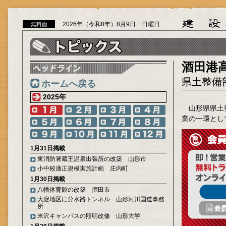
2026年（令和8年）8月9日 日曜日
無料面
酒田港
県土整備
ホームへ戻る
2025年
山形県県土
業の一環とし
1月31日掲載
東消防署蔵王温泉出張所の改築 山形市
小中校適正規模実施計画 庄内町
1月30日掲載
八幡体育館の改築 酒田市
大淀地区に分水路トンネル 山形河川国道事務
所
米沢キャンパスの照明改修 山形大学