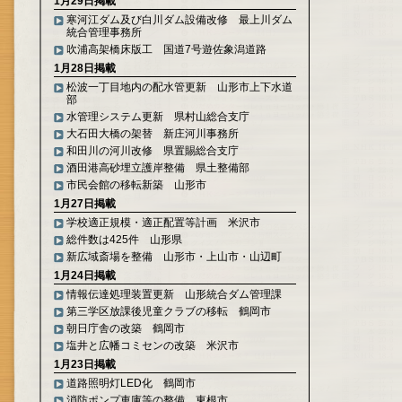
1月29日掲載
寒河江ダム及び白川ダム設備改修 最上川ダム
統合管理事務所
吹浦高架橋床版工 国道7号遊佐象潟道路
1月28日掲載
松波一丁目地内の配水管更新 山形市上下水道
部
水管理システム更新 県村山総合支庁
大石田大橋の架替 新庄河川事務所
和田川の河川改修 県置賜総合支庁
酒田港高砂埋立護岸整備 県土整備部
市民会館の移転新築 山形市
1月27日掲載
学校適正規模・適正配置等計画 米沢市
総件数は425件 山形県
新広域斎場を整備 山形市・上山市・山辺町
1月24日掲載
情報伝達処理装置更新 山形統合ダム管理課
第三学区放課後児童クラブの移転 鶴岡市
朝日庁舎の改築 鶴岡市
塩井と広幡コミセンの改築 米沢市
1月23日掲載
道路照明灯LED化 鶴岡市
消防ポンプ車庫等の整備 東根市