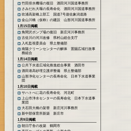
竹田排水機場の復旧 酒田河川国道事務所
さみだれ大堰の長寿命化 酒田河川国道事務所
吹浦高架橋上部工 国道7号遊佐象潟道路
金山川橋（仮称）の建設 山形河川国道事務所
1月15日掲載
角間沢ポンプ場の復旧 新庄河川事務所
古佐川の河川改修 県村山総合支庁
入札監視委員会 県土整備部
南陽クリーンセンターの解体 置賜広域行政事
務組合
1月14日掲載
公共下水道広域化推進総合事業 酒田市
酒田港高砂埋立護岸整備 県土整備部
山形浄化センターの長寿命化 日本下水道事業
団
1月10日掲載
サハトべに花の長寿命化 河北町
上山市浄水センターの長寿命化 日本下水道事
業団
大石田大橋の架替 新庄河川事務所
新中部保育所新築 新庄市
1月9日掲載
朝日庁舎の改築 鶴岡市