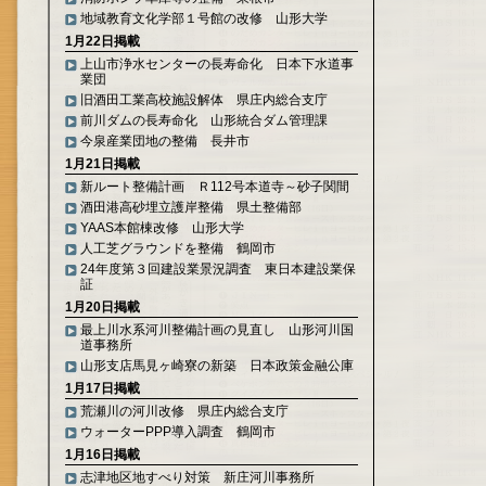
地域教育文化学部１号館の改修 山形大学
1月22日掲載
上山市浄水センターの長寿命化 日本下水道事
業団
旧酒田工業高校施設解体 県庄内総合支庁
前川ダムの長寿命化 山形統合ダム管理課
今泉産業団地の整備 長井市
1月21日掲載
新ルート整備計画 Ｒ112号本道寺～砂子関間
酒田港高砂埋立護岸整備 県土整備部
YAAS本館棟改修 山形大学
人工芝グラウンドを整備 鶴岡市
24年度第３回建設業景況調査 東日本建設業保
証
1月20日掲載
最上川水系河川整備計画の見直し 山形河川国
道事務所
山形支店馬見ヶ崎寮の新築 日本政策金融公庫
1月17日掲載
荒瀬川の河川改修 県庄内総合支庁
ウォーターPPP導入調査 鶴岡市
1月16日掲載
志津地区地すべり対策 新庄河川事務所