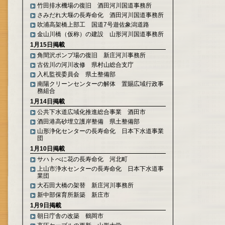
竹田排水機場の復旧 酒田河川国道事務所
さみだれ大堰の長寿命化 酒田河川国道事務所
吹浦高架橋上部工 国道7号遊佐象潟道路
金山川橋（仮称）の建設 山形河川国道事務所
1月15日掲載
角間沢ポンプ場の復旧 新庄河川事務所
古佐川の河川改修 県村山総合支庁
入札監視委員会 県土整備部
南陽クリーンセンターの解体 置賜広域行政事
務組合
1月14日掲載
公共下水道広域化推進総合事業 酒田市
酒田港高砂埋立護岸整備 県土整備部
山形浄化センターの長寿命化 日本下水道事業
団
1月10日掲載
サハトべに花の長寿命化 河北町
上山市浄水センターの長寿命化 日本下水道事
業団
大石田大橋の架替 新庄河川事務所
新中部保育所新築 新庄市
1月9日掲載
朝日庁舎の改築 鶴岡市