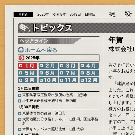
2026年（令和8年）8月9日 日曜日
無料面
年賀
株式会社I
ホームへ戻る
2025年
皆さまにおか
い年をお迎え
す。
『建設経済情
1月31日掲載
ました。これ
東消防署蔵王温泉出張所の改築 山形市
ただいた皆様
小中校適正規模実施計画 庄内町
し上げます。
1月30日掲載
様方のお役に
八幡体育館の改築 酒田市
タッフ一同一
大淀地区に分水路トンネル 山形河川国道事務
ますので、ご
所
い申し上げま
米沢キャンパスの照明改修 山形大学
新しい年が