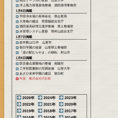
高圧ケーブルの更新 山形大学
洋上風力発電基地整備 酒田港湾事務所
1月8日掲載
平田浄水場の長寿命化 県企業局
大巻橋の建設 県置賜総合支庁
酒田港高砂埋立護岸整備 県土整備部
水管理システム更新 県村山総合支庁
1月7日掲載
総件数は21件 山形市
朝日学園の改築 山形県土整備部
「道の駅むらやま」の移転 村山市
1月6日掲載
防災拠点避難地の整備 南陽市
工学部図書館の空調改修 山形大学
あさひ未来学園の建設 朝日町
年賀 株式会社IT企画
2026年
2024年
2023年
2022年
2021年
2020年
2019年
2018年
2017年
2016年
2015年
2014年