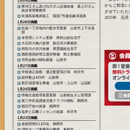
1月29日掲載
からご祈念い
寒河江ダム及び白川ダム設備改修 最上川ダム
統合管理事務所
させていただ
吹浦高架橋床版工 国道7号遊佐象潟道路
2025年 元旦
1月28日掲載
松波一丁目地内の配水管更新 山形市上下水道
部
水管理システム更新 県村山総合支庁
大石田大橋の架替 新庄河川事務所
和田川の河川改修 県置賜総合支庁
酒田港高砂埋立護岸整備 県土整備部
市民会館の移転新築 山形市
1月27日掲載
学校適正規模・適正配置等計画 米沢市
総件数は425件 山形県
新広域斎場を整備 山形市・上山市・山辺町
1月24日掲載
情報伝達処理装置更新 山形統合ダム管理課
第三学区放課後児童クラブの移転 鶴岡市
朝日庁舎の改築 鶴岡市
塩井と広幡コミセンの改築 米沢市
1月23日掲載
道路照明灯LED化 鶴岡市
消防ポンプ車庫等の整備 東根市