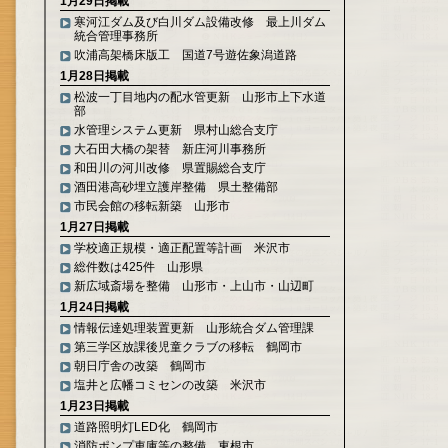
1月29日掲載
寒河江ダム及び白川ダム設備改修 最上川ダム
統合管理事務所
吹浦高架橋床版工 国道7号遊佐象潟道路
1月28日掲載
松波一丁目地内の配水管更新 山形市上下水道
部
水管理システム更新 県村山総合支庁
大石田大橋の架替 新庄河川事務所
和田川の河川改修 県置賜総合支庁
酒田港高砂埋立護岸整備 県土整備部
市民会館の移転新築 山形市
1月27日掲載
学校適正規模・適正配置等計画 米沢市
総件数は425件 山形県
新広域斎場を整備 山形市・上山市・山辺町
1月24日掲載
情報伝達処理装置更新 山形統合ダム管理課
第三学区放課後児童クラブの移転 鶴岡市
朝日庁舎の改築 鶴岡市
塩井と広幡コミセンの改築 米沢市
1月23日掲載
道路照明灯LED化 鶴岡市
消防ポンプ車庫等の整備 東根市