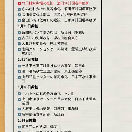
竹田排水機場の復旧 酒田河川国道事務所
さみだれ大堰の長寿命化 酒田河川国道事務所
吹浦高架橋上部工 国道7号遊佐象潟道路
金山川橋（仮称）の建設 山形河川国道事務所
1月15日掲載
角間沢ポンプ場の復旧 新庄河川事務所
古佐川の河川改修 県村山総合支庁
入札監視委員会 県土整備部
南陽クリーンセンターの解体 置賜広域行政事
務組合
1月14日掲載
公共下水道広域化推進総合事業 酒田市
酒田港高砂埋立護岸整備 県土整備部
山形浄化センターの長寿命化 日本下水道事業
団
1月10日掲載
サハトべに花の長寿命化 河北町
上山市浄水センターの長寿命化 日本下水道事
業団
大石田大橋の架替 新庄河川事務所
新中部保育所新築 新庄市
1月9日掲載
朝日庁舎の改築 鶴岡市