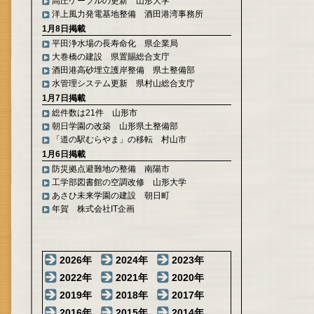
高圧ケーブルの更新 山形大学
洋上風力発電基地整備 酒田港湾事務所
1月8日掲載
平田浄水場の長寿命化 県企業局
大巻橋の建設 県置賜総合支庁
酒田港高砂埋立護岸整備 県土整備部
水管理システム更新 県村山総合支庁
1月7日掲載
総件数は21件 山形市
朝日学園の改築 山形県土整備部
「道の駅むらやま」の移転 村山市
1月6日掲載
防災拠点避難地の整備 南陽市
工学部図書館の空調改修 山形大学
あさひ未来学園の建設 朝日町
年賀 株式会社IT企画
2026年
2024年
2023年
2022年
2021年
2020年
2019年
2018年
2017年
2016年
2015年
2014年