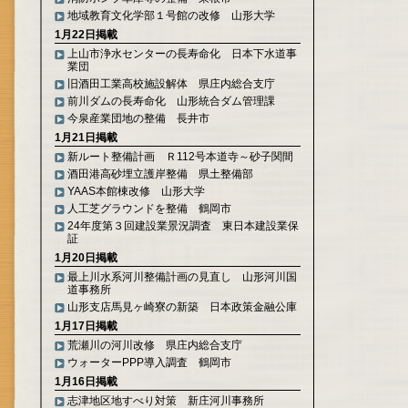
地域教育文化学部１号館の改修 山形大学
1月22日掲載
上山市浄水センターの長寿命化 日本下水道事
業団
旧酒田工業高校施設解体 県庄内総合支庁
前川ダムの長寿命化 山形統合ダム管理課
今泉産業団地の整備 長井市
1月21日掲載
新ルート整備計画 Ｒ112号本道寺～砂子関間
酒田港高砂埋立護岸整備 県土整備部
YAAS本館棟改修 山形大学
人工芝グラウンドを整備 鶴岡市
24年度第３回建設業景況調査 東日本建設業保
証
1月20日掲載
最上川水系河川整備計画の見直し 山形河川国
道事務所
山形支店馬見ヶ崎寮の新築 日本政策金融公庫
1月17日掲載
荒瀬川の河川改修 県庄内総合支庁
ウォーターPPP導入調査 鶴岡市
1月16日掲載
志津地区地すべり対策 新庄河川事務所