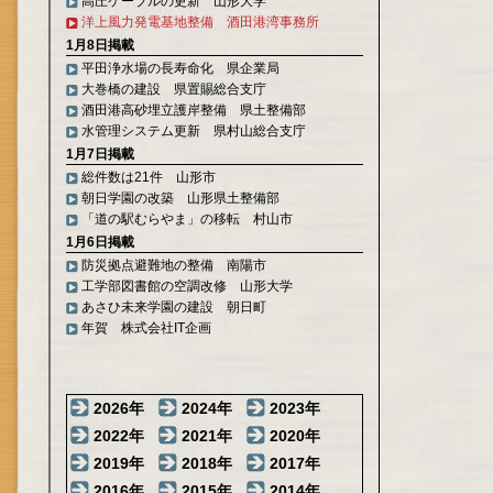
高圧ケーブルの更新 山形大学
洋上風力発電基地整備 酒田港湾事務所
1月8日掲載
平田浄水場の長寿命化 県企業局
大巻橋の建設 県置賜総合支庁
酒田港高砂埋立護岸整備 県土整備部
水管理システム更新 県村山総合支庁
1月7日掲載
総件数は21件 山形市
朝日学園の改築 山形県土整備部
「道の駅むらやま」の移転 村山市
1月6日掲載
防災拠点避難地の整備 南陽市
工学部図書館の空調改修 山形大学
あさひ未来学園の建設 朝日町
年賀 株式会社IT企画
2026年
2024年
2023年
2022年
2021年
2020年
2019年
2018年
2017年
2016年
2015年
2014年