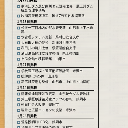
1月29日掲載
寒河江ダム及び白川ダム設備改修 最上川ダム
統合管理事務所
吹浦高架橋床版工 国道7号遊佐象潟道路
1月28日掲載
松波一丁目地内の配水管更新 山形市上下水道
部
水管理システム更新 県村山総合支庁
大石田大橋の架替 新庄河川事務所
和田川の河川改修 県置賜総合支庁
酒田港高砂埋立護岸整備 県土整備部
市民会館の移転新築 山形市
1月27日掲載
学校適正規模・適正配置等計画 米沢市
総件数は425件 山形県
新広域斎場を整備 山形市・上山市・山辺町
1月24日掲載
情報伝達処理装置更新 山形統合ダム管理課
第三学区放課後児童クラブの移転 鶴岡市
朝日庁舎の改築 鶴岡市
塩井と広幡コミセンの改築 米沢市
1月23日掲載
道路照明灯LED化 鶴岡市
消防ポンプ車庫等の整備 東根市