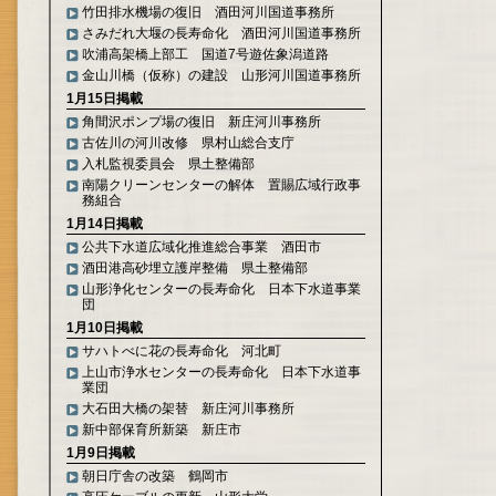
竹田排水機場の復旧 酒田河川国道事務所
さみだれ大堰の長寿命化 酒田河川国道事務所
吹浦高架橋上部工 国道7号遊佐象潟道路
金山川橋（仮称）の建設 山形河川国道事務所
1月15日掲載
角間沢ポンプ場の復旧 新庄河川事務所
古佐川の河川改修 県村山総合支庁
入札監視委員会 県土整備部
南陽クリーンセンターの解体 置賜広域行政事
務組合
1月14日掲載
公共下水道広域化推進総合事業 酒田市
酒田港高砂埋立護岸整備 県土整備部
山形浄化センターの長寿命化 日本下水道事業
団
1月10日掲載
サハトべに花の長寿命化 河北町
上山市浄水センターの長寿命化 日本下水道事
業団
大石田大橋の架替 新庄河川事務所
新中部保育所新築 新庄市
1月9日掲載
朝日庁舎の改築 鶴岡市