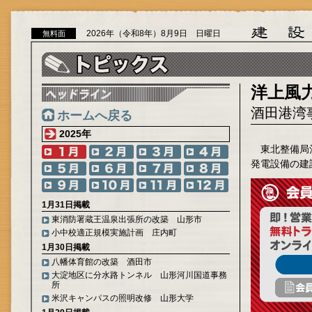
2026年（令和8年）8月9日 日曜日
無料面
洋上風
酒田港湾
ホームへ戻る
2025年
東北整備局
発電設備の建
1月31日掲載
東消防署蔵王温泉出張所の改築 山形市
小中校適正規模実施計画 庄内町
1月30日掲載
八幡体育館の改築 酒田市
大淀地区に分水路トンネル 山形河川国道事務
所
米沢キャンパスの照明改修 山形大学