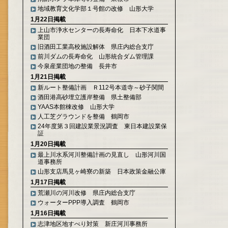
地域教育文化学部１号館の改修 山形大学
1月22日掲載
上山市浄水センターの長寿命化 日本下水道事
業団
旧酒田工業高校施設解体 県庄内総合支庁
前川ダムの長寿命化 山形統合ダム管理課
今泉産業団地の整備 長井市
1月21日掲載
新ルート整備計画 Ｒ112号本道寺～砂子関間
酒田港高砂埋立護岸整備 県土整備部
YAAS本館棟改修 山形大学
人工芝グラウンドを整備 鶴岡市
24年度第３回建設業景況調査 東日本建設業保
証
1月20日掲載
最上川水系河川整備計画の見直し 山形河川国
道事務所
山形支店馬見ヶ崎寮の新築 日本政策金融公庫
1月17日掲載
荒瀬川の河川改修 県庄内総合支庁
ウォーターPPP導入調査 鶴岡市
1月16日掲載
志津地区地すべり対策 新庄河川事務所