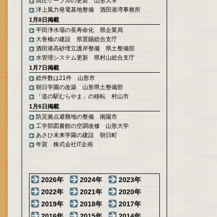
高圧ケーブルの更新 山形大学
洋上風力発電基地整備 酒田港湾事務所
1月8日掲載
平田浄水場の長寿命化 県企業局
大巻橋の建設 県置賜総合支庁
酒田港高砂埋立護岸整備 県土整備部
水管理システム更新 県村山総合支庁
1月7日掲載
総件数は21件 山形市
朝日学園の改築 山形県土整備部
「道の駅むらやま」の移転 村山市
1月6日掲載
防災拠点避難地の整備 南陽市
工学部図書館の空調改修 山形大学
あさひ未来学園の建設 朝日町
年賀 株式会社IT企画
2026年
2024年
2023年
2022年
2021年
2020年
2019年
2018年
2017年
2016年
2015年
2014年