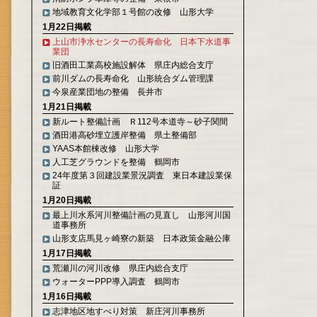
地域教育文化学部１号館の改修 山形大学
1月22日掲載
上山市浄水センターの長寿命化 日本下水道事
業団
旧酒田工業高校施設解体 県庄内総合支庁
前川ダムの長寿命化 山形統合ダム管理課
今泉産業団地の整備 長井市
1月21日掲載
新ルート整備計画 Ｒ112号本道寺～砂子関間
酒田港高砂埋立護岸整備 県土整備部
YAAS本館棟改修 山形大学
人工芝グラウンドを整備 鶴岡市
24年度第３回建設業景況調査 東日本建設業保
証
1月20日掲載
最上川水系河川整備計画の見直し 山形河川国
道事務所
山形支店馬見ヶ崎寮の新築 日本政策金融公庫
1月17日掲載
荒瀬川の河川改修 県庄内総合支庁
ウォーターPPP導入調査 鶴岡市
1月16日掲載
志津地区地すべり対策 新庄河川事務所