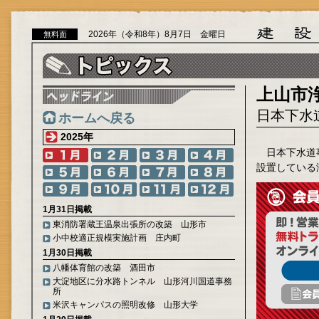
2026年（令和8年）8月7日 金曜日
無料面
上山市
日本下水
ホームへ戻る
2025年
日本下水道
設置している
1月31日掲載
東消防署蔵王温泉出張所の改築 山形市
小中校適正規模実施計画 庄内町
1月30日掲載
八幡体育館の改築 酒田市
大淀地区に分水路トンネル 山形河川国道事務
所
米沢キャンパスの照明改修 山形大学