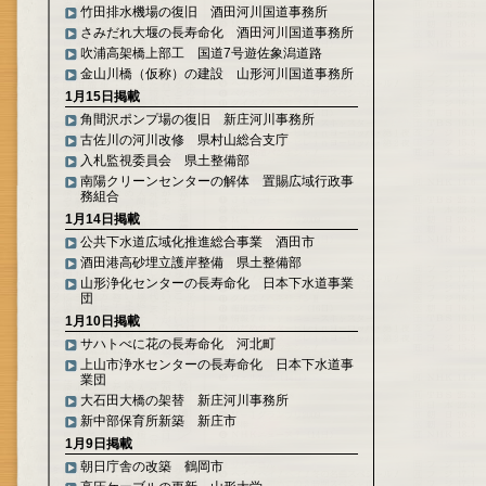
竹田排水機場の復旧 酒田河川国道事務所
さみだれ大堰の長寿命化 酒田河川国道事務所
吹浦高架橋上部工 国道7号遊佐象潟道路
金山川橋（仮称）の建設 山形河川国道事務所
1月15日掲載
角間沢ポンプ場の復旧 新庄河川事務所
古佐川の河川改修 県村山総合支庁
入札監視委員会 県土整備部
南陽クリーンセンターの解体 置賜広域行政事
務組合
1月14日掲載
公共下水道広域化推進総合事業 酒田市
酒田港高砂埋立護岸整備 県土整備部
山形浄化センターの長寿命化 日本下水道事業
団
1月10日掲載
サハトべに花の長寿命化 河北町
上山市浄水センターの長寿命化 日本下水道事
業団
大石田大橋の架替 新庄河川事務所
新中部保育所新築 新庄市
1月9日掲載
朝日庁舎の改築 鶴岡市