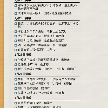
1月29日掲載
寒河江ダム及び白川ダム設備改修 最上川ダム
統合管理事務所
吹浦高架橋床版工 国道7号遊佐象潟道路
1月28日掲載
松波一丁目地内の配水管更新 山形市上下水道
部
水管理システム更新 県村山総合支庁
大石田大橋の架替 新庄河川事務所
和田川の河川改修 県置賜総合支庁
酒田港高砂埋立護岸整備 県土整備部
市民会館の移転新築 山形市
1月27日掲載
学校適正規模・適正配置等計画 米沢市
総件数は425件 山形県
新広域斎場を整備 山形市・上山市・山辺町
1月24日掲載
情報伝達処理装置更新 山形統合ダム管理課
第三学区放課後児童クラブの移転 鶴岡市
朝日庁舎の改築 鶴岡市
塩井と広幡コミセンの改築 米沢市
1月23日掲載
道路照明灯LED化 鶴岡市
消防ポンプ車庫等の整備 東根市