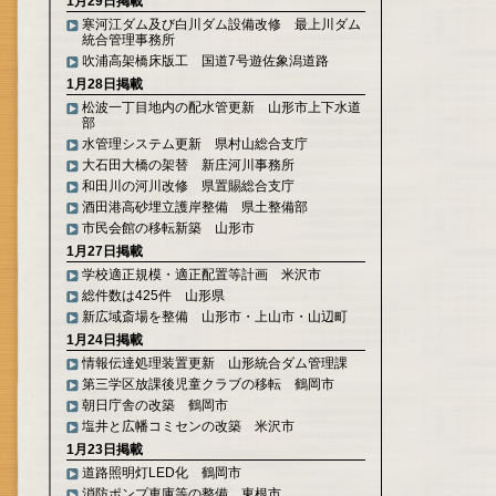
1月29日掲載
寒河江ダム及び白川ダム設備改修 最上川ダム
統合管理事務所
吹浦高架橋床版工 国道7号遊佐象潟道路
1月28日掲載
松波一丁目地内の配水管更新 山形市上下水道
部
水管理システム更新 県村山総合支庁
大石田大橋の架替 新庄河川事務所
和田川の河川改修 県置賜総合支庁
酒田港高砂埋立護岸整備 県土整備部
市民会館の移転新築 山形市
1月27日掲載
学校適正規模・適正配置等計画 米沢市
総件数は425件 山形県
新広域斎場を整備 山形市・上山市・山辺町
1月24日掲載
情報伝達処理装置更新 山形統合ダム管理課
第三学区放課後児童クラブの移転 鶴岡市
朝日庁舎の改築 鶴岡市
塩井と広幡コミセンの改築 米沢市
1月23日掲載
道路照明灯LED化 鶴岡市
消防ポンプ車庫等の整備 東根市