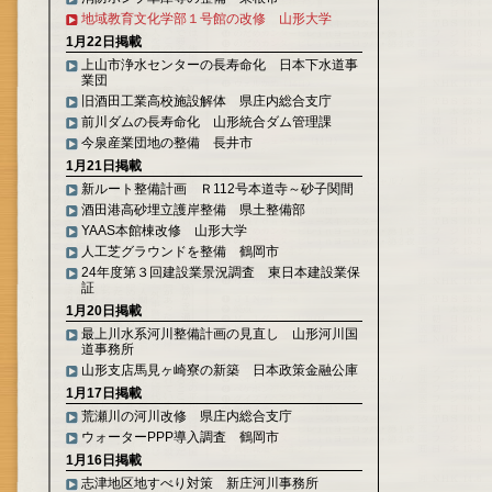
地域教育文化学部１号館の改修 山形大学
1月22日掲載
上山市浄水センターの長寿命化 日本下水道事
業団
旧酒田工業高校施設解体 県庄内総合支庁
前川ダムの長寿命化 山形統合ダム管理課
今泉産業団地の整備 長井市
1月21日掲載
新ルート整備計画 Ｒ112号本道寺～砂子関間
酒田港高砂埋立護岸整備 県土整備部
YAAS本館棟改修 山形大学
人工芝グラウンドを整備 鶴岡市
24年度第３回建設業景況調査 東日本建設業保
証
1月20日掲載
最上川水系河川整備計画の見直し 山形河川国
道事務所
山形支店馬見ヶ崎寮の新築 日本政策金融公庫
1月17日掲載
荒瀬川の河川改修 県庄内総合支庁
ウォーターPPP導入調査 鶴岡市
1月16日掲載
志津地区地すべり対策 新庄河川事務所