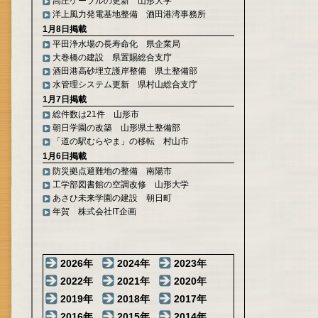
高圧ケーブルの更新 山形大学
洋上風力発電基地整備 酒田港湾事務所
1月8日掲載
平田浄水場の長寿命化 県企業局
大巻橋の建設 県置賜総合支庁
酒田港高砂埋立護岸整備 県土整備部
水管理システム更新 県村山総合支庁
1月7日掲載
総件数は21件 山形市
朝日学園の改築 山形県土整備部
「道の駅むらやま」の移転 村山市
1月6日掲載
防災拠点避難地の整備 南陽市
工学部図書館の空調改修 山形大学
あさひ未来学園の建設 朝日町
年賀 株式会社IT企画
2026年
2024年
2023年
2022年
2021年
2020年
2019年
2018年
2017年
2016年
2015年
2014年