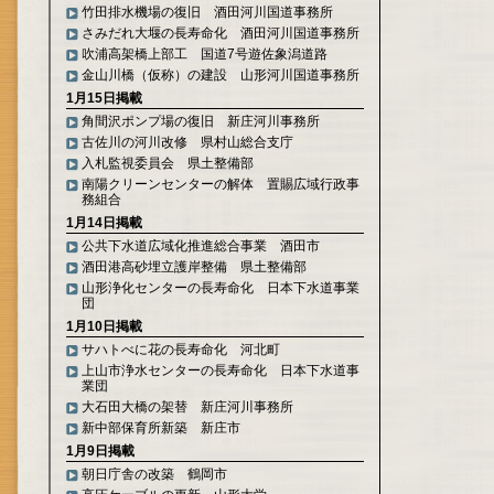
竹田排水機場の復旧 酒田河川国道事務所
さみだれ大堰の長寿命化 酒田河川国道事務所
吹浦高架橋上部工 国道7号遊佐象潟道路
金山川橋（仮称）の建設 山形河川国道事務所
1月15日掲載
角間沢ポンプ場の復旧 新庄河川事務所
古佐川の河川改修 県村山総合支庁
入札監視委員会 県土整備部
南陽クリーンセンターの解体 置賜広域行政事
務組合
1月14日掲載
公共下水道広域化推進総合事業 酒田市
酒田港高砂埋立護岸整備 県土整備部
山形浄化センターの長寿命化 日本下水道事業
団
1月10日掲載
サハトべに花の長寿命化 河北町
上山市浄水センターの長寿命化 日本下水道事
業団
大石田大橋の架替 新庄河川事務所
新中部保育所新築 新庄市
1月9日掲載
朝日庁舎の改築 鶴岡市