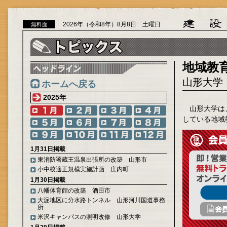
2026年（令和8年）8月8日 土曜日
無料面
地域教
山形大学
ホームへ戻る
2025年
山形大学は
している地域
1月31日掲載
東消防署蔵王温泉出張所の改築 山形市
小中校適正規模実施計画 庄内町
1月30日掲載
八幡体育館の改築 酒田市
大淀地区に分水路トンネル 山形河川国道事務
所
米沢キャンパスの照明改修 山形大学