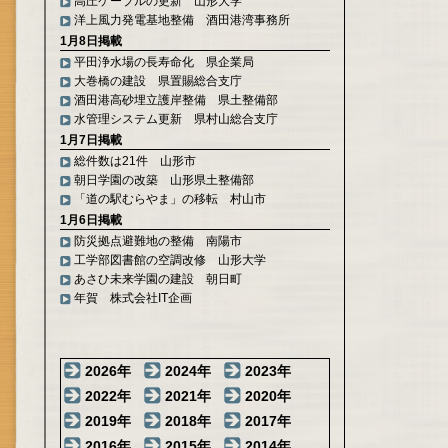
高圧ケーブルの更新 山形大学
洋上風力発電基地整備 酒田港湾事務所
1月8日掲載
平田浄水場の長寿命化 県企業局
大巻橋の建設 県置賜総合支庁
酒田港高砂埋立護岸整備 県土整備部
水管理システム更新 県村山総合支庁
1月7日掲載
総件数は21件 山形市
朝日学園の改築 山形県土整備部
「道の駅むらやま」の移転 村山市
1月6日掲載
防災拠点避難地の整備 南陽市
工学部図書館の空調改修 山形大学
あさひ未来学園の建設 朝日町
年賀 株式会社IT企画
2026年
2024年
2023年
2022年
2021年
2020年
2019年
2018年
2017年
2016年
2015年
2014年