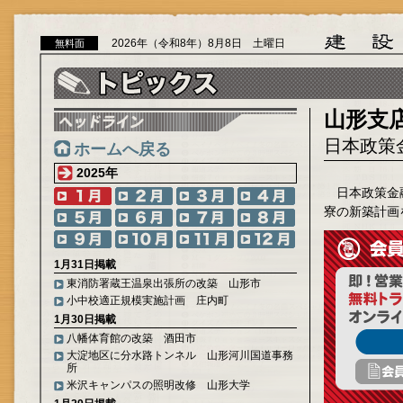
2026年（令和8年）8月8日 土曜日
無料面
山形支
日本政策
ホームへ戻る
2025年
日本政策金
寮の新築計画
1月31日掲載
東消防署蔵王温泉出張所の改築 山形市
小中校適正規模実施計画 庄内町
1月30日掲載
八幡体育館の改築 酒田市
大淀地区に分水路トンネル 山形河川国道事務
所
米沢キャンパスの照明改修 山形大学