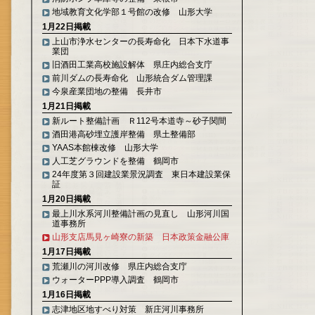
地域教育文化学部１号館の改修 山形大学
1月22日掲載
上山市浄水センターの長寿命化 日本下水道事
業団
旧酒田工業高校施設解体 県庄内総合支庁
前川ダムの長寿命化 山形統合ダム管理課
今泉産業団地の整備 長井市
1月21日掲載
新ルート整備計画 Ｒ112号本道寺～砂子関間
酒田港高砂埋立護岸整備 県土整備部
YAAS本館棟改修 山形大学
人工芝グラウンドを整備 鶴岡市
24年度第３回建設業景況調査 東日本建設業保
証
1月20日掲載
最上川水系河川整備計画の見直し 山形河川国
道事務所
山形支店馬見ヶ崎寮の新築 日本政策金融公庫
1月17日掲載
荒瀬川の河川改修 県庄内総合支庁
ウォーターPPP導入調査 鶴岡市
1月16日掲載
志津地区地すべり対策 新庄河川事務所