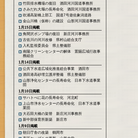
竹田排水機場の復旧 酒田河川国道事務所
さみだれ大堰の長寿命化 酒田河川国道事務所
吹浦高架橋上部工 国道7号遊佐象潟道路
金山川橋（仮称）の建設 山形河川国道事務所
1月15日掲載
角間沢ポンプ場の復旧 新庄河川事務所
古佐川の河川改修 県村山総合支庁
入札監視委員会 県土整備部
南陽クリーンセンターの解体 置賜広域行政事
務組合
1月14日掲載
公共下水道広域化推進総合事業 酒田市
酒田港高砂埋立護岸整備 県土整備部
山形浄化センターの長寿命化 日本下水道事業
団
1月10日掲載
サハトべに花の長寿命化 河北町
上山市浄水センターの長寿命化 日本下水道事
業団
大石田大橋の架替 新庄河川事務所
新中部保育所新築 新庄市
1月9日掲載
朝日庁舎の改築 鶴岡市