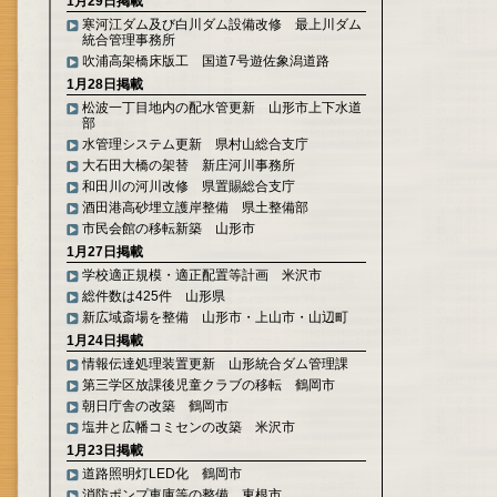
1月29日掲載
寒河江ダム及び白川ダム設備改修 最上川ダム
統合管理事務所
吹浦高架橋床版工 国道7号遊佐象潟道路
1月28日掲載
松波一丁目地内の配水管更新 山形市上下水道
部
水管理システム更新 県村山総合支庁
大石田大橋の架替 新庄河川事務所
和田川の河川改修 県置賜総合支庁
酒田港高砂埋立護岸整備 県土整備部
市民会館の移転新築 山形市
1月27日掲載
学校適正規模・適正配置等計画 米沢市
総件数は425件 山形県
新広域斎場を整備 山形市・上山市・山辺町
1月24日掲載
情報伝達処理装置更新 山形統合ダム管理課
第三学区放課後児童クラブの移転 鶴岡市
朝日庁舎の改築 鶴岡市
塩井と広幡コミセンの改築 米沢市
1月23日掲載
道路照明灯LED化 鶴岡市
消防ポンプ車庫等の整備 東根市