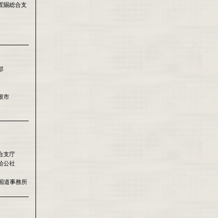
置賜総合支
部
根市
合支庁
給公社
国道事務所