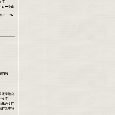
支庁
カローラ山
県25・26
整備局
県電業協会
合支庁
山総合支庁
域行政事務