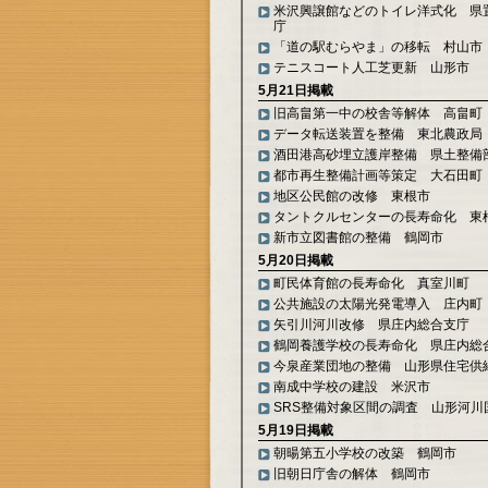
米沢興譲館などのトイレ洋式化 県
庁
「道の駅むらやま」の移転 村山市
テニスコート人工芝更新 山形市
5月21日掲載
旧高畠第一中の校舎等解体 高畠町
データ転送装置を整備 東北農政局
酒田港高砂埋立護岸整備 県土整備
都市再生整備計画等策定 大石田町
地区公民館の改修 東根市
タントクルセンターの長寿命化 東
新市立図書館の整備 鶴岡市
5月20日掲載
町民体育館の長寿命化 真室川町
公共施設の太陽光発電導入 庄内町
矢引川河川改修 県庄内総合支庁
鶴岡養護学校の長寿命化 県庄内総
今泉産業団地の整備 山形県住宅供
南成中学校の建設 米沢市
SRS整備対象区間の調査 山形河川
5月19日掲載
朝暘第五小学校の改築 鶴岡市
旧朝日庁舎の解体 鶴岡市