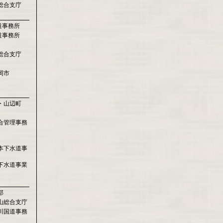
総合支庁
道事務所
道事務所
総合支庁
岡市
・山辺町
合管理事務
本下水道事
下水道事業
部
山総合支庁
川国道事務