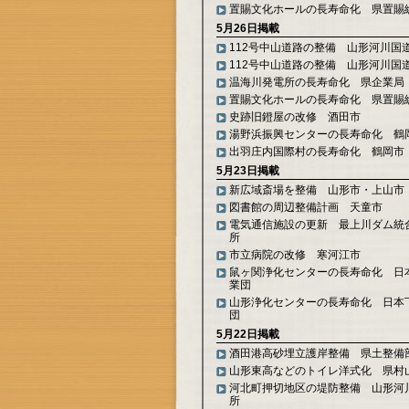
置賜文化ホールの長寿命化 県置賜
5月26日掲載
112号中山道路の整備 山形河川国
112号中山道路の整備 山形河川国
温海川発電所の長寿命化 県企業局
置賜文化ホールの長寿命化 県置賜
史跡旧鐙屋の改修 酒田市
湯野浜振興センターの長寿命化 鶴
出羽庄内国際村の長寿命化 鶴岡市
5月23日掲載
新広域斎場を整備 山形市・上山市
図書館の周辺整備計画 天童市
電気通信施設の更新 最上川ダム統
所
市立病院の改修 寒河江市
鼠ヶ関浄化センターの長寿命化 日
業団
山形浄化センターの長寿命化 日本
団
5月22日掲載
酒田港高砂埋立護岸整備 県土整備
山形東高などのトイレ洋式化 県村
河北町押切地区の堤防整備 山形河
所