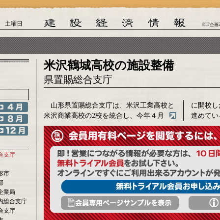
日 土曜日
©IT企画
米沢鶴城高校の施設整備
県置賜総合支庁
山形県置賜総合支庁は、米沢工業高校と
に開校し
米沢商業高校の2校を統合し、今年４月
進めてい
合支庁
形市
部
企業局
内総合支庁
合支庁