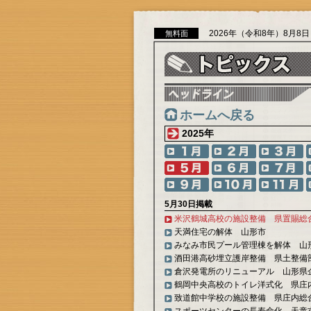
2026年（令和8年）8月8
無料面
ホームへ戻る
2025年
5月30日掲載
米沢鶴城高校の施設整備 県置賜総
天満住宅の解体 山形市
みなみ市民プール管理棟を解体 山
酒田港高砂埋立護岸整備 県土整備
倉沢発電所のリニューアル 山形県
鶴岡中央高校のトイレ洋式化 県庄
致道館中学校の施設整備 県庄内総