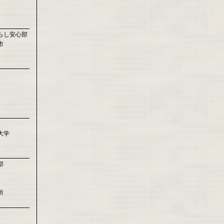
らし安心部
市
大学
部
所