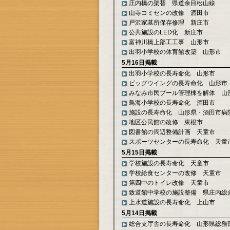
庄内橋の架替 県道余目松山線
山寺コミセンの改修 酒田市
戸沢家墓所保存修理 新庄市
公共施設のLED化 新庄市
富神川橋上部工工事 山形市
出羽小学校の体育館改築 山形市
5月16日掲載
出羽小学校の長寿命化 山形市
ビッグウイングの長寿命化 山形市
みなみ市民プール管理棟を解体 山
鳥海小学校の長寿命化 酒田市
施設の長寿命化 山形県・酒田市病
地区公民館の改修 東根市
図書館の周辺整備計画 天童市
スポーツセンターの長寿命化 天童
5月15日掲載
学校施設の長寿命化 天童市
学校給食センターの改修 天童市
第四中のトイレ改修 天童市
致道館中学校の施設整備 県庄内総
上水道施設の長寿命化 上山市
5月14日掲載
総合支庁舎の長寿命化 山形県総務