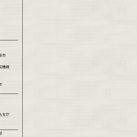
形市
院機構
市
合支庁
部