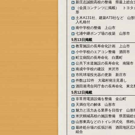
新庄志誠館高校の整備 県最上総合
（会員コンテンツに掲載） トヨタ
形
土木A131社、建築A73社など 山形
入札格付
南中学校の整備 上山市
七浦中継ポンプ場の改築 山形市
5月13日掲載
教育施設の長寿命化計画 上山市
小中学校のエアコン整備 酒田市
町立病院の長寿命化 白鷹町
公共下水道施設の長寿命化 南陽市
南成中学校の建設 米沢市
市民球場投光器の更新 新庄市
件数は32件 大蔵村発注見通し
酒田港湾合同庁舎の長寿命化 東北
5月12日掲載
非常用電源設備を整備 金山町
天満住宅の解体 山形市
魅力と活力ある業界を目指す 山形
米沢鶴城高校の施設整備 県置賜総
山形東高などのトイレ洋式化 県村
最終処分場の拡張計画 酒田地区広
組合