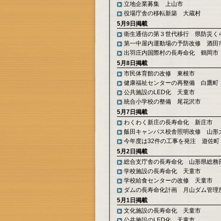
立地企業募集 上山市
役場庁舎の移転新築 大蔵村
5月9日掲載
衛生通信の第３世代移行 県防災く
第一中屋内運動場の予防改修 酒田
出羽庄内国際村の長寿命化 鶴岡市
5月8日掲載
市民体育館の改修 東根市
健康福祉センターの再整備 白鷹町
公共施設のLED化 天童市
統合小学校の整備 尾花沢市
5月7日掲載
わくわく新庄の長寿命化 新庄市
飯田キャンパス校舎照明改修 山形
今年度は32件の工事を発注 遊佐町
5月2日掲載
総合支庁舎の長寿命化 山形県総務
学校施設の長寿命化 天童市
学校給食センターの改修 天童市
ダムの長寿命化計画 月山ダム管理
5月1日掲載
文化施設の長寿命化 天童市
公共施設のLED化 天童市