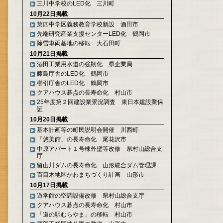
三川中学校のLED化 三川町
10月22日掲載
第四中学区義務教育学校新設 酒田市
先端研究産業支援センターLED化 鶴岡市
除雪車両基地の移転 大石田町
10月21日掲載
酒田工業用水道の強靭化 県企業局
藤島庁舎のLED化 鶴岡市
櫛引庁舎のLED化 鶴岡市
クアハウス碁点の長寿命化 村山市
25年度第２回建設業景況調査 東日本建設業保
証
10月20日掲載
基本計画等の町民説明会開催 川西町
「悠美館」の長寿命化 尾花沢市
中原アパート１号棟外壁等改修 県村山総合支
庁
留山川ダムの長寿命化 山形統合ダム管理課
百目木地区かわまちづくり計画 山形市
10月17日掲載
遊学館の空調設備改修 県村山総合支庁
クアハウス碁点の長寿命化 村山市
「道の駅むらやま」の移転 村山市