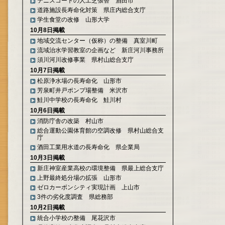
テニスコートの人工芝張替 酒田市
道路施設長寿命化対策 県庄内総合支庁
学生食堂の改修 山形大学
10月8日掲載
地域交流センター（仮称）の整備 真室川町
流域治水学習教室の企画など 新庄河川事務所
須川河川改修事業 県村山総合支庁
10月7日掲載
松原浄水場の長寿命化 山形市
芳泉町井戸ポンプ場整備 米沢市
鮭川中学校の長寿命化 鮭川村
10月6日掲載
消防庁舎の改築 村山市
総合運動公園体育館の空調改修 県村山総合支
庁
酒田工業用水道の長寿命化 県企業局
10月3日掲載
新庄神室産業高校の環境整備 県最上総合支庁
上野最終処分場の拡張 山形市
ゼロカーボンシティ実現計画 上山市
3件の劣化度調査 県総務部
10月2日掲載
統合小学校の整備 尾花沢市