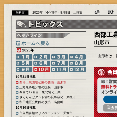
2026年（令和8年）8月8日 土曜日
無料面
西部工
山形市
ホームへ戻る
2025年
山形市は、
10月31日掲載
西部工業団地公園の整備 山形市
上野最終処分場の拡張 山形市
今回で17回目 東北電化工業
さくらんぼタント館の長寿命化 東根市
和田地区公民館の改築 高畠町
10月30日掲載
市立図書館のリノベーション 天童市