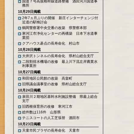
国道７号高規格幹線道路整備 酒田河川国道事
務所
10月29日掲載
2年7ヵ月ぶりの開催 新庄インターチェンジ付
近道の駅検討会
鶴岡警察署中央交番の改築 県警察本部
寒河江市浄化センターの再構築 日本下水道事
業団
クアハウス碁点の長寿命化 村山市
10月28日掲載
大井沢トンネルの長寿命化 県村山総合支庁
二段割排水機場の改修 最上川下流左岸農業水
利事業所
10月27日掲載
和田地区公民館の改築 高畠町
旧県議会議事堂の改修 県村山総合支庁
10月24日掲載
泉田川２期地区基幹水利施設整備 県最上総合
支庁
旧西根保育所の改修 寒河江市
総件数は116件 山形県
テニスコートの人工芝張替 酒田市
10月23日掲載
天童市民プラザの長寿命化 天童市