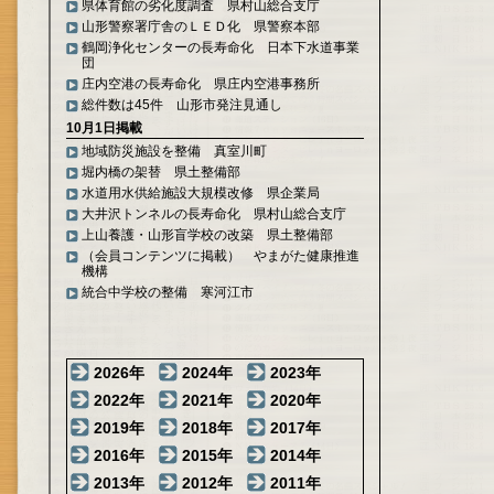
県体育館の劣化度調査 県村山総合支庁
山形警察署庁舎のＬＥＤ化 県警察本部
鶴岡浄化センターの長寿命化 日本下水道事業
団
庄内空港の長寿命化 県庄内空港事務所
総件数は45件 山形市発注見通し
10月1日掲載
地域防災施設を整備 真室川町
堀内橋の架替 県土整備部
水道用水供給施設大規模改修 県企業局
大井沢トンネルの長寿命化 県村山総合支庁
上山養護・山形盲学校の改築 県土整備部
（会員コンテンツに掲載） やまがた健康推進
機構
統合中学校の整備 寒河江市
2026年
2024年
2023年
2022年
2021年
2020年
2019年
2018年
2017年
2016年
2015年
2014年
2013年
2012年
2011年