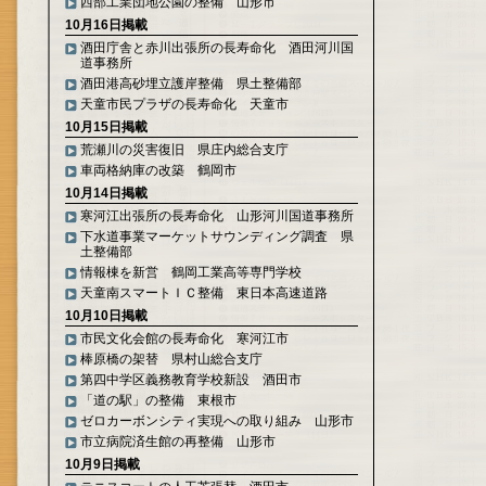
西部工業団地公園の整備 山形市
10月16日掲載
酒田庁舎と赤川出張所の長寿命化 酒田河川国
道事務所
酒田港高砂埋立護岸整備 県土整備部
天童市民プラザの長寿命化 天童市
10月15日掲載
荒瀬川の災害復旧 県庄内総合支庁
車両格納庫の改築 鶴岡市
10月14日掲載
寒河江出張所の長寿命化 山形河川国道事務所
下水道事業マーケットサウンディング調査 県
土整備部
情報棟を新営 鶴岡工業高等専門学校
天童南スマートＩＣ整備 東日本高速道路
10月10日掲載
市民文化会館の長寿命化 寒河江市
棒原橋の架替 県村山総合支庁
第四中学区義務教育学校新設 酒田市
「道の駅」の整備 東根市
ゼロカーボンシティ実現への取り組み 山形市
市立病院済生館の再整備 山形市
10月9日掲載