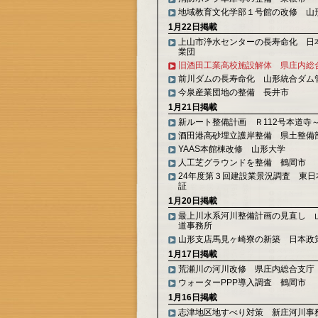
地域教育文化学部１号館の改修 山
1月22日掲載
上山市浄水センターの長寿命化 日
業団
旧酒田工業高校施設解体 県庄内総
前川ダムの長寿命化 山形統合ダム
今泉産業団地の整備 長井市
1月21日掲載
新ルート整備計画 Ｒ112号本道寺
酒田港高砂埋立護岸整備 県土整備
YAAS本館棟改修 山形大学
人工芝グラウンドを整備 鶴岡市
24年度第３回建設業景況調査 東日
証
1月20日掲載
最上川水系河川整備計画の見直し 
道事務所
山形支店馬見ヶ崎寮の新築 日本政
1月17日掲載
荒瀬川の河川改修 県庄内総合支庁
ウォーターPPP導入調査 鶴岡市
1月16日掲載
志津地区地すべり対策 新庄河川事