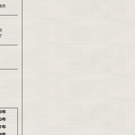
務所
部
庁
23年
20年
17年
14年