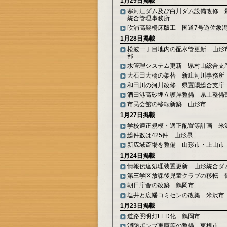
1月29日掲載
寒河江ダム及び白川ダム設備改修 
統合管理事務所
吹浦高架橋床版工 国道7号遊佐象
1月28日掲載
松波一丁目地内の配水管更新 山形
部
水管理システム更新 県村山総合支
大石田大橋の架替 新庄河川事務所
和田川の河川改修 県置賜総合支庁
酒田港高砂埋立護岸整備 県土整備
市民会館の移転新築 山形市
1月27日掲載
学校適正規模・適正配置等計画 米
総件数は425件 山形県
新広域斎場を整備 山形市・上山市
1月24日掲載
情報伝達処理装置更新 山形統合ダ
第三学区放課後児童クラブの移転 
朝日庁舎の改築 鶴岡市
塩井と広幡コミセンの改築 米沢市
1月23日掲載
道路照明灯LED化 鶴岡市
消防ポンプ車庫等の整備 東根市