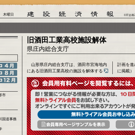
日 木曜日
©IT企画
旧酒田工業高校施設解体
県庄内総合支庁
山形県庄内総合支庁は、酒田市宮海地内
計画を進
にある旧酒田工業高校の施設を解体する
に掲載）
形市
川国道事務
学