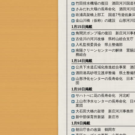
竹田排水機場の復旧 酒田河川国道
さみだれ大堰の長寿命化 酒田河川
吹浦高架橋上部工 国道7号遊佐象
金山川橋（仮称）の建設 山形河川
1月15日掲載
角間沢ポンプ場の復旧 新庄河川事
古佐川の河川改修 県村山総合支庁
入札監視委員会 県土整備部
南陽クリーンセンターの解体 置賜
務組合
1月14日掲載
公共下水道広域化推進総合事業 酒
酒田港高砂埋立護岸整備 県土整備
山形浄化センターの長寿命化 日本
団
1月10日掲載
サハトべに花の長寿命化 河北町
上山市浄水センターの長寿命化 日
業団
大石田大橋の架替 新庄河川事務所
新中部保育所新築 新庄市
1月9日掲載
朝日庁舎の改築 鶴岡市