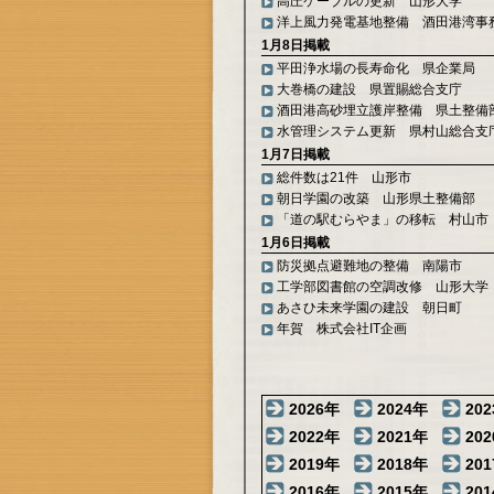
高圧ケーブルの更新 山形大学
洋上風力発電基地整備 酒田港湾事
1月8日掲載
平田浄水場の長寿命化 県企業局
大巻橋の建設 県置賜総合支庁
酒田港高砂埋立護岸整備 県土整備
水管理システム更新 県村山総合支
1月7日掲載
総件数は21件 山形市
朝日学園の改築 山形県土整備部
「道の駅むらやま」の移転 村山市
1月6日掲載
防災拠点避難地の整備 南陽市
工学部図書館の空調改修 山形大学
あさひ未来学園の建設 朝日町
年賀 株式会社IT企画
2026年
2024年
20
2022年
2021年
20
2019年
2018年
20
2016年
2015年
20