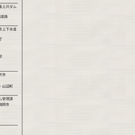
最上川ダム
潟道路
市上下水道
庁
部
沢市
・山辺町
ム管理課
鶴岡市