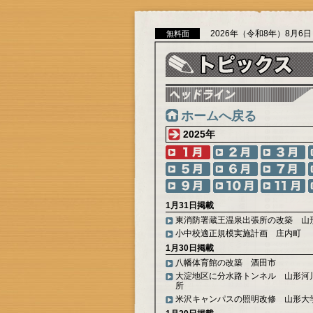
2026年（令和8年）8月6
無料面
ホームへ戻る
2025年
1月31日掲載
東消防署蔵王温泉出張所の改築 山
小中校適正規模実施計画 庄内町
1月30日掲載
八幡体育館の改築 酒田市
大淀地区に分水路トンネル 山形河
所
米沢キャンパスの照明改修 山形大