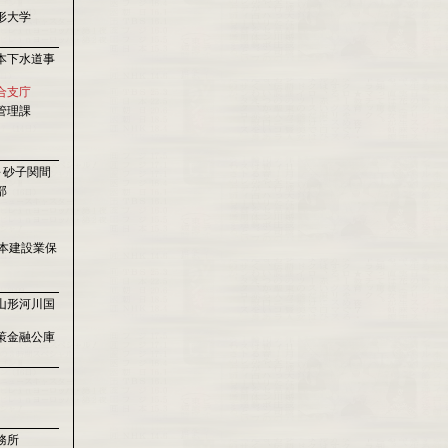
形大学
本下水道事
合支庁
管理課
～砂子関間
部
本建設業保
山形河川国
策金融公庫
務所