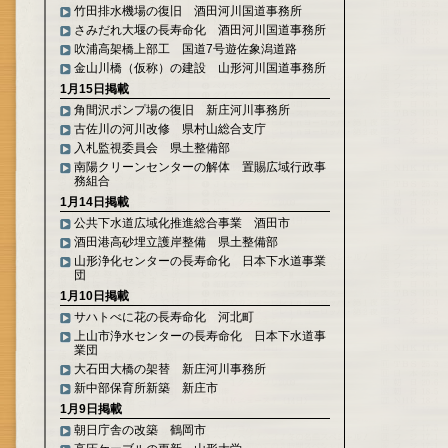
竹田排水機場の復旧 酒田河川国道事務所
さみだれ大堰の長寿命化 酒田河川国道事務所
吹浦高架橋上部工 国道7号遊佐象潟道路
金山川橋（仮称）の建設 山形河川国道事務所
1月15日掲載
角間沢ポンプ場の復旧 新庄河川事務所
古佐川の河川改修 県村山総合支庁
入札監視委員会 県土整備部
南陽クリーンセンターの解体 置賜広域行政事
務組合
1月14日掲載
公共下水道広域化推進総合事業 酒田市
酒田港高砂埋立護岸整備 県土整備部
山形浄化センターの長寿命化 日本下水道事業
団
1月10日掲載
サハトべに花の長寿命化 河北町
上山市浄水センターの長寿命化 日本下水道事
業団
大石田大橋の架替 新庄河川事務所
新中部保育所新築 新庄市
1月9日掲載
朝日庁舎の改築 鶴岡市