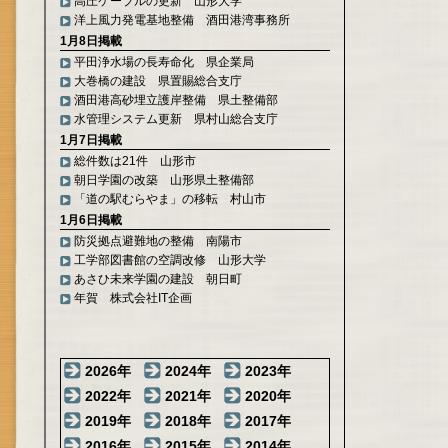
高圧ケーブルの更新 山形大学
洋上風力発電基地整備 酒田港湾事務所
1月8日掲載
平田浄水場の長寿命化 県企業局
大巻橋の建設 県置賜総合支庁
酒田港高砂埋立護岸整備 県土整備部
水管理システム更新 県村山総合支庁
1月7日掲載
総件数は21件 山形市
朝日学園の改築 山形県土整備部
「道の駅むらやま」の移転 村山市
1月6日掲載
防災拠点避難地の整備 南陽市
工学部図書館の空調改修 山形大学
あさひ未来学園の建設 朝日町
年賀 株式会社IT企画
2026年
2024年
2023年
2022年
2021年
2020年
2019年
2018年
2017年
2016年
2015年
2014年