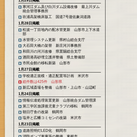
1月29日掲載
寒河江ダム及び白川ダム設備改修 最上川ダム
統合管理事務所
吹浦高架橋床版工 国道7号遊佐象潟道路
1月28日掲載
松波一丁目地内の配水管更新 山形市上下水道
部
水管理システム更新 県村山総合支庁
大石田大橋の架替 新庄河川事務所
和田川の河川改修 県置賜総合支庁
酒田港高砂埋立護岸整備 県土整備部
市民会館の移転新築 山形市
1月27日掲載
学校適正規模・適正配置等計画 米沢市
総件数は425件 山形県
新広域斎場を整備 山形市・上山市・山辺町
1月24日掲載
情報伝達処理装置更新 山形統合ダム管理課
第三学区放課後児童クラブの移転 鶴岡市
朝日庁舎の改築 鶴岡市
塩井と広幡コミセンの改築 米沢市
1月23日掲載
道路照明灯LED化 鶴岡市
消防ポンプ車庫等の整備 東根市