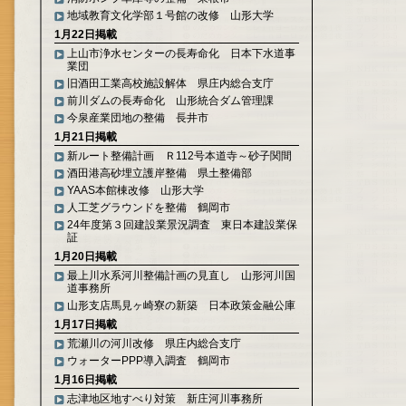
地域教育文化学部１号館の改修 山形大学
1月22日掲載
上山市浄水センターの長寿命化 日本下水道事
業団
旧酒田工業高校施設解体 県庄内総合支庁
前川ダムの長寿命化 山形統合ダム管理課
今泉産業団地の整備 長井市
1月21日掲載
新ルート整備計画 Ｒ112号本道寺～砂子関間
酒田港高砂埋立護岸整備 県土整備部
YAAS本館棟改修 山形大学
人工芝グラウンドを整備 鶴岡市
24年度第３回建設業景況調査 東日本建設業保
証
1月20日掲載
最上川水系河川整備計画の見直し 山形河川国
道事務所
山形支店馬見ヶ崎寮の新築 日本政策金融公庫
1月17日掲載
荒瀬川の河川改修 県庄内総合支庁
ウォーターPPP導入調査 鶴岡市
1月16日掲載
志津地区地すべり対策 新庄河川事務所