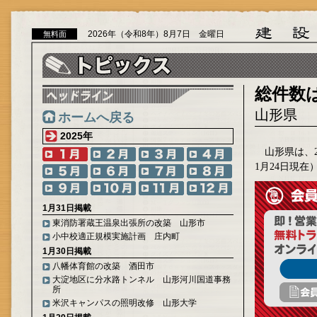
2026年（令和8年）8月7日 金曜日
無料面
総件数は
山形県
ホームへ戻る
2025年
山形県は、2
1月24日現
1月31日掲載
東消防署蔵王温泉出張所の改築 山形市
小中校適正規模実施計画 庄内町
1月30日掲載
八幡体育館の改築 酒田市
大淀地区に分水路トンネル 山形河川国道事務
所
米沢キャンパスの照明改修 山形大学