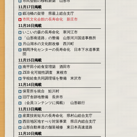
市民会館の移転新築 山形市
11月17日掲載
鍛冶橋の架替 県最上総合支庁
市民文化会館の長寿命化 新庄市
11月16日掲載
いこいの森の長寿命化 寒河江市
「山形南道路」の整備 山形河川国道事務所
月山湖水の文化館改修 西川町
鶴岡浄化センターの長寿命化 日本下水道事業
団
11月15日掲載
南平田小給食室増築 酒田市
ZEB 化可能性調査 東根市
学校給食共同調理場を整備 米沢市
11月14日掲載
保育所を統合 鮭川村
旧庁舎跡地整備 長井市
（会員コンテンツに掲載） 山形銀行
11月13日掲載
産業技術短大の長寿命化 県村山総合支庁
西目地区地すべり対策事業 県庄内総合支庁
山形自動車道の舗装補修 東日本高速道路
11月10日掲載