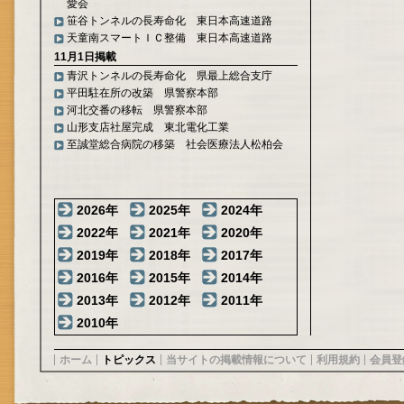
愛会
笹谷トンネルの長寿命化 東日本高速道路
天童南スマートＩＣ整備 東日本高速道路
11月1日掲載
青沢トンネルの長寿命化 県最上総合支庁
平田駐在所の改築 県警察本部
河北交番の移転 県警察本部
山形支店社屋完成 東北電化工業
至誠堂総合病院の移築 社会医療法人松柏会
2026年
2025年
2024年
2022年
2021年
2020年
2019年
2018年
2017年
2016年
2015年
2014年
2013年
2012年
2011年
2010年
ホーム
トピックス
当サイトの掲載情報について
利用規約
会員登