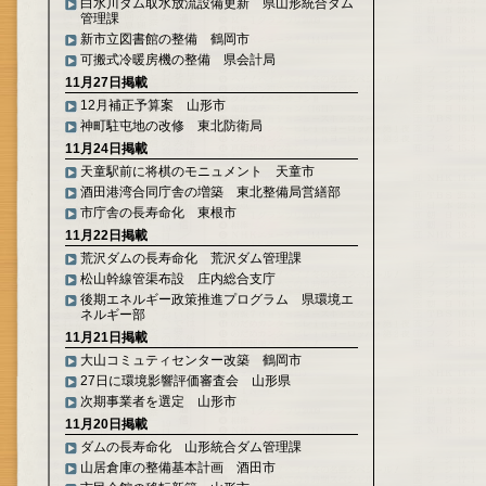
白水川ダム取水放流設備更新 県山形統合ダム
管理課
新市立図書館の整備 鶴岡市
可搬式冷暖房機の整備 県会計局
11月27日掲載
12月補正予算案 山形市
神町駐屯地の改修 東北防衛局
11月24日掲載
天童駅前に将棋のモニュメント 天童市
酒田港湾合同庁舎の増築 東北整備局営繕部
市庁舎の長寿命化 東根市
11月22日掲載
荒沢ダムの長寿命化 荒沢ダム管理課
松山幹線管渠布設 庄内総合支庁
後期エネルギー政策推進プログラム 県環境エ
ネルギー部
11月21日掲載
大山コミュティセンター改築 鶴岡市
27日に環境影響評価審査会 山形県
次期事業者を選定 山形市
11月20日掲載
ダムの長寿命化 山形統合ダム管理課
山居倉庫の整備基本計画 酒田市