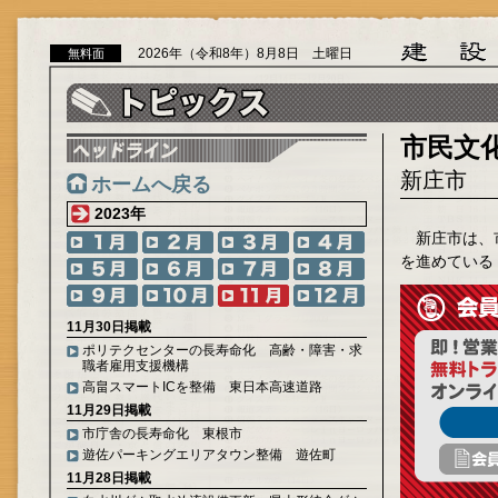
2026年（令和8年）8月8日 土曜日
無料面
市民文
新庄市
ホームへ戻る
2023年
新庄市は、
を進めている
11月30日掲載
ポリテクセンターの長寿命化 高齢・障害・求
職者雇用支援機構
高畠スマートICを整備 東日本高速道路
11月29日掲載
市庁舎の長寿命化 東根市
遊佐パーキングエリアタウン整備 遊佐町
11月28日掲載