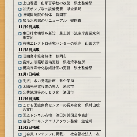
上山養護・山形盲学校の改築 県土整備部
谷沢ポンプ場の設備更新 県企業局
旧鶴岡病院の解体 鶴岡市
加茂水族館のリニューアル 鶴岡市
11月9日掲載
生田排水機場を新設 最上川下流左岸農業水利
事業所
有機エレクトロ研究センターの拡充 山形大学
11月8日掲載
旧由良小校舎解体 鶴岡市
宮海ふ頭照明設備更新 県港湾事務所
橋梁長寿命化修繕計画の更新 県土整備部
11月7日掲載
明沢川水力発電計画 県企業局
太陽光発電設備の導入 米沢市
公共施設等のＬＥＤ化 酒田市
11月6日掲載
こども医療療育センターの長寿命化 県村山総
合支庁
国道トンネル点検 酒田河川国道事務所
遊佐パーキングエリアタウン整備 遊佐町
11月2日掲載
（会員コンテンツに掲載） 社会福祉法人・友