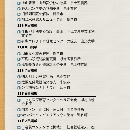
上山養護・山形盲学校の改築 県土整備部
谷沢ポンプ場の設備更新 県企業局
旧鶴岡病院の解体 鶴岡市
加茂水族館のリニューアル 鶴岡市
11月9日掲載
生田排水機場を新設 最上川下流左岸農業水利
事業所
有機エレクトロ研究センターの拡充 山形大学
11月8日掲載
旧由良小校舎解体 鶴岡市
宮海ふ頭照明設備更新 県港湾事務所
橋梁長寿命化修繕計画の更新 県土整備部
11月7日掲載
明沢川水力発電計画 県企業局
太陽光発電設備の導入 米沢市
公共施設等のＬＥＤ化 酒田市
11月6日掲載
こども医療療育センターの長寿命化 県村山総
合支庁
国道トンネル点検 酒田河川国道事務所
遊佐パーキングエリアタウン整備 遊佐町
11月2日掲載
（会員コンテンツに掲載） 社会福祉法人・友