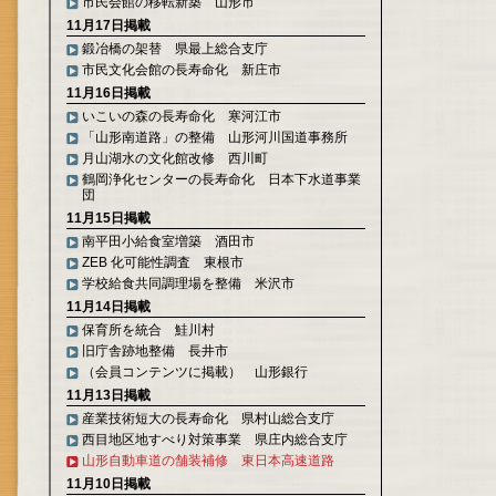
市民会館の移転新築 山形市
11月17日掲載
鍛冶橋の架替 県最上総合支庁
市民文化会館の長寿命化 新庄市
11月16日掲載
いこいの森の長寿命化 寒河江市
「山形南道路」の整備 山形河川国道事務所
月山湖水の文化館改修 西川町
鶴岡浄化センターの長寿命化 日本下水道事業
団
11月15日掲載
南平田小給食室増築 酒田市
ZEB 化可能性調査 東根市
学校給食共同調理場を整備 米沢市
11月14日掲載
保育所を統合 鮭川村
旧庁舎跡地整備 長井市
（会員コンテンツに掲載） 山形銀行
11月13日掲載
産業技術短大の長寿命化 県村山総合支庁
西目地区地すべり対策事業 県庄内総合支庁
山形自動車道の舗装補修 東日本高速道路
11月10日掲載