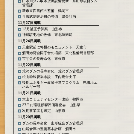
白水川ダム取水放流設備更新 県山形統合ダム
管理課
新市立図書館の整備 鶴岡市
可搬式冷暖房機の整備 県会計局
11月27日掲載
12月補正予算案 山形市
神町駐屯地の改修 東北防衛局
11月24日掲載
天童駅前に将棋のモニュメント 天童市
酒田港湾合同庁舎の増築 東北整備局営繕部
市庁舎の長寿命化 東根市
11月22日掲載
荒沢ダムの長寿命化 荒沢ダム管理課
松山幹線管渠布設 庄内総合支庁
後期エネルギー政策推進プログラム 県環境エ
ネルギー部
11月21日掲載
大山コミュティセンター改築 鶴岡市
27日に環境影響評価審査会 山形県
次期事業者を選定 山形市
11月20日掲載
ダムの長寿命化 山形統合ダム管理課
山居倉庫の整備基本計画 酒田市