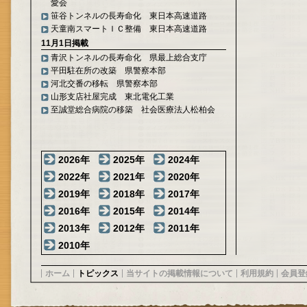
愛会
笹谷トンネルの長寿命化 東日本高速道路
天童南スマートＩＣ整備 東日本高速道路
11月1日掲載
青沢トンネルの長寿命化 県最上総合支庁
平田駐在所の改築 県警察本部
河北交番の移転 県警察本部
山形支店社屋完成 東北電化工業
至誠堂総合病院の移築 社会医療法人松柏会
2026年
2025年
2024年
2022年
2021年
2020年
2019年
2018年
2017年
2016年
2015年
2014年
2013年
2012年
2011年
2010年
ホーム
トピックス
当サイトの掲載情報について
利用規約
会員登