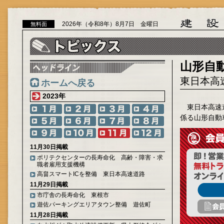
2026年（令和8年）8月7日 金曜日
無料面
山形自
東日本高
ホームへ戻る
2023年
東日本高速道
係る山形自動
11月30日掲載
ポリテクセンターの長寿命化 高齢・障害・求
職者雇用支援機構
高畠スマートICを整備 東日本高速道路
11月29日掲載
市庁舎の長寿命化 東根市
遊佐パーキングエリアタウン整備 遊佐町
11月28日掲載