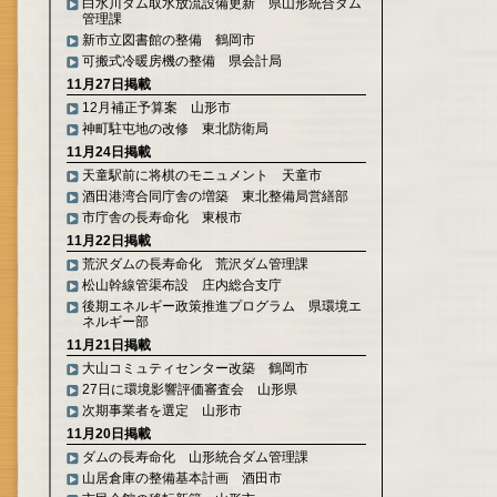
白水川ダム取水放流設備更新 県山形統合ダム
管理課
新市立図書館の整備 鶴岡市
可搬式冷暖房機の整備 県会計局
11月27日掲載
12月補正予算案 山形市
神町駐屯地の改修 東北防衛局
11月24日掲載
天童駅前に将棋のモニュメント 天童市
酒田港湾合同庁舎の増築 東北整備局営繕部
市庁舎の長寿命化 東根市
11月22日掲載
荒沢ダムの長寿命化 荒沢ダム管理課
松山幹線管渠布設 庄内総合支庁
後期エネルギー政策推進プログラム 県環境エ
ネルギー部
11月21日掲載
大山コミュティセンター改築 鶴岡市
27日に環境影響評価審査会 山形県
次期事業者を選定 山形市
11月20日掲載
ダムの長寿命化 山形統合ダム管理課
山居倉庫の整備基本計画 酒田市