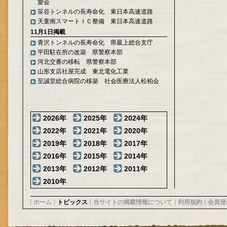
愛会
笹谷トンネルの長寿命化 東日本高速道路
天童南スマートＩＣ整備 東日本高速道路
11月1日掲載
青沢トンネルの長寿命化 県最上総合支庁
平田駐在所の改築 県警察本部
河北交番の移転 県警察本部
山形支店社屋完成 東北電化工業
至誠堂総合病院の移築 社会医療法人松柏会
2026年
2025年
2024年
2022年
2021年
2020年
2019年
2018年
2017年
2016年
2015年
2014年
2013年
2012年
2011年
2010年
ホーム
トピックス
当サイトの掲載情報について
利用規約
会員登