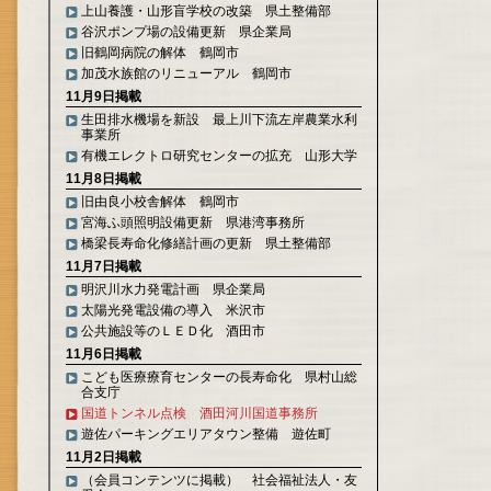
上山養護・山形盲学校の改築 県土整備部
谷沢ポンプ場の設備更新 県企業局
旧鶴岡病院の解体 鶴岡市
加茂水族館のリニューアル 鶴岡市
11月9日掲載
生田排水機場を新設 最上川下流左岸農業水利
事業所
有機エレクトロ研究センターの拡充 山形大学
11月8日掲載
旧由良小校舎解体 鶴岡市
宮海ふ頭照明設備更新 県港湾事務所
橋梁長寿命化修繕計画の更新 県土整備部
11月7日掲載
明沢川水力発電計画 県企業局
太陽光発電設備の導入 米沢市
公共施設等のＬＥＤ化 酒田市
11月6日掲載
こども医療療育センターの長寿命化 県村山総
合支庁
国道トンネル点検 酒田河川国道事務所
遊佐パーキングエリアタウン整備 遊佐町
11月2日掲載
（会員コンテンツに掲載） 社会福祉法人・友