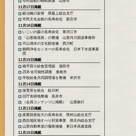
市民会館の移転新築 山形市
11月17日掲載
鍛冶橋の架替 県最上総合支庁
市民文化会館の長寿命化 新庄市
11月16日掲載
いこいの森の長寿命化 寒河江市
「山形南道路」の整備 山形河川国道事務所
月山湖水の文化館改修 西川町
鶴岡浄化センターの長寿命化 日本下水道事業
団
11月15日掲載
南平田小給食室増築 酒田市
ZEB 化可能性調査 東根市
学校給食共同調理場を整備 米沢市
11月14日掲載
保育所を統合 鮭川村
旧庁舎跡地整備 長井市
（会員コンテンツに掲載） 山形銀行
11月13日掲載
産業技術短大の長寿命化 県村山総合支庁
西目地区地すべり対策事業 県庄内総合支庁
山形自動車道の舗装補修 東日本高速道路
11月10日掲載