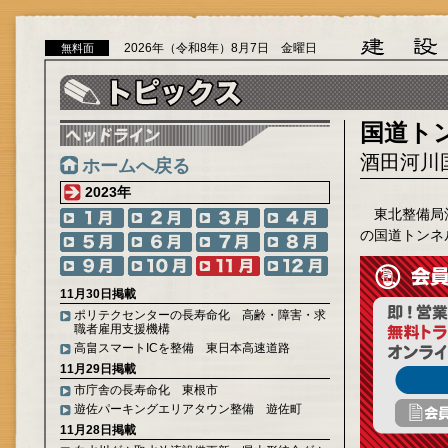
2026年（令和8年）8月7日 金曜日
無料面
国道ト
酒田河川
ホームへ戻る
2023年
東北整備局
の国道トンネ
11月30日掲載
ポリテクセンターの長寿命化 高齢・障害・求
職者雇用支援機構
高畠スマートICを整備 東日本高速道路
11月29日掲載
市庁舎の長寿命化 東根市
遊佐パーキングエリアタウン整備 遊佐町
11月28日掲載