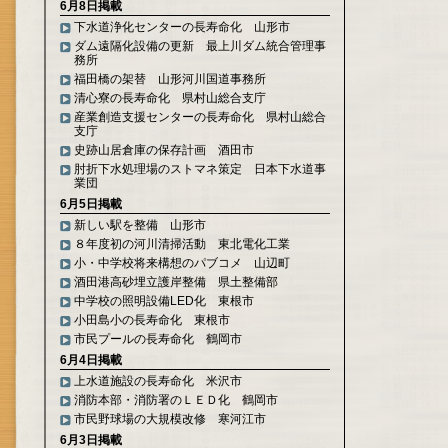
6月8日掲載
下水道浄化センターの長寿命化 山形市
ダム遠隔化設備の更新 最上川ダム統合管理事
務所
福田橋の架替 山形河川国道事務所
清心寮の長寿命化 県村山総合支庁
産業創造支援センターの長寿命化 県村山総合
支庁
史跡山居倉庫の保存計画 酒田市
肘折下水処理場のストマネ策定 日本下水道事
業団
6月5日掲載
新しい駅を整備 山形市
８年度初の河川清掃活動 東北電化工業
小・中学校将来構想のパブコメ 山辺町
酒田港高砂埋立護岸整備 県土整備部
中学校の照明設備LED化 東根市
小田島小の長寿命化 東根市
市民プールの長寿命化 鶴岡市
6月4日掲載
上水道施設の長寿命化 米沢市
消防本部・消防署のＬＥＤ化 鶴岡市
市民野球場の大規模改修 寒河江市
6月3日掲載