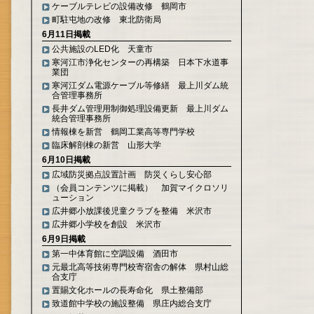
ケーブルテレビの設備改修 鶴岡市
町駐屯地の改修 東北防衛局
6月11日掲載
公共施設のLED化 天童市
寒河江市浄化センターの再構築 日本下水道事
業団
寒河江ダム電源ケーブル等修繕 最上川ダム統
合管理事務所
長井ダム管理用制御処理設備更新 最上川ダム
統合管理事務所
情報棟を新営 鶴岡工業高等専門学校
臨床解剖棟の新営 山形大学
6月10日掲載
広域防災拠点設置計画 防災くらし安心部
（会員コンテンツに掲載） 加賀マイクロソリ
ューション
広井郷小放課後児童クラブを整備 米沢市
広井郷小学校を創設 米沢市
6月9日掲載
第一中体育館に空調設備 酒田市
元最北高等技術専門校寄宿舎の解体 県村山総
合支庁
置賜文化ホールの長寿命化 県土整備部
致道館中学校の施設整備 県庄内総合支庁