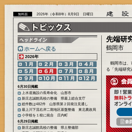
2026年（令和8年）8月9日 日曜日
無料面
先端研
鶴岡市
ホームへ戻る
2026年
鶴岡市は、
る「先端研究
6月30日掲載
上水道施設の長寿命化 山形市
新庄志誠館高校の整備 県最上総合支庁
総件数は482件 山形県第２回発注見通し
最上川下流右岸二期地区基盤整備 東北農政局
小学校を１校に統合 庄内町
6月29日掲載
新庄志誠館高校の整備 県土整備部