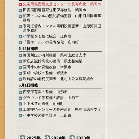
先端研究産業支援センターの長寿命化 鶴岡市
田麦俣旧遠藤家住宅保存修理 鶴岡市
沼沢トンネルの照明設備更新 山形河川国道事
務所
寒河江管内トンネル照明設備更新 山形河川国
道事務所
小学校を１校に統合 庄内町
「響ホール」の長寿命化 庄内町
6月2日掲載
蝉田川ほか河川整備 県村山総合支庁
新庄志誠館高校の整備 県土整備部
窪田小の体育館改修 米沢市
東成中学校の整備 米沢市
現施設の老朽度調査 北村山公立病院組合
6月1日掲載
西部保育園の整備 山形市
グラウンド等整備の設計 山形市
上下水道耐震化 朝日町
工業技術センターの長寿命化 県村山総合支庁
小中学校の統合計画 上山市
2025年
2024年
2023年