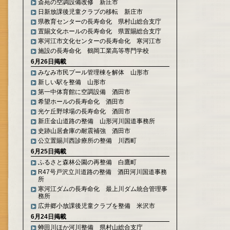
斎苑の空調設備改修 新庄市
日新放課後児童クラブの移転 新庄市
県教育センターの長寿命化 県村山総合支庁
置賜文化ホールの長寿命化 県置賜総合支庁
寒河江市文化センターの長寿命化 寒河江市
施設の長寿命化 鶴岡工業高等専門学校
6月26日掲載
みなみ市民プール管理棟を解体 山形市
新しい駅を整備 山形市
第一中体育館に空調設備 酒田市
希望ホールの長寿命化 酒田市
光ケ丘野球場の長寿命化 酒田市
新庄金山道路の整備 山形河川国道事務所
史跡山居倉庫の耐震補強 酒田市
公立置賜川西診療所の整備 川西町
6月25日掲載
ふるさと森林公園の再整備 白鷹町
R47号戸沢立川道路の整備 酒田河川国道事務
所
寒河江ダムの長寿命化 最上川ダム統合管理事
務所
広井郷小放課後児童クラブを整備 米沢市
6月24日掲載
蝉田川ほか河川整備 県村山総合支庁