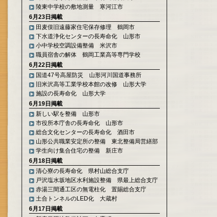
陵東中学校の敷地測量 寒河江市
6月23日掲載
田麦俣旧遠藤家住宅保存修理 鶴岡市
下水道浄化センターの長寿命化 山形市
小中学校空調設備整備 米沢市
職員宿舎の解体 鶴岡工業高等専門学校
6月22日掲載
国道47号高屋防災 山形河川国道事務所
旧米沢高等工業学校本館の改修 山形大学
施設の長寿命化 山形大学
6月19日掲載
新しい駅を整備 山形市
市役所本庁舎の長寿命化 山形市
総合文化センターの長寿命化 酒田市
山形公共職業安定所の整備 東北整備局営繕部
学生向け集合住宅の整備 新庄市
6月18日掲載
清心寮の長寿命化 県村山総合支庁
戸沢塩水坂地区水利施設整備 県最上総合支庁
赤湯三間通工区の無電柱化 置賜総合支庁
土合トンネルのLED化 大蔵村
6月17日掲載