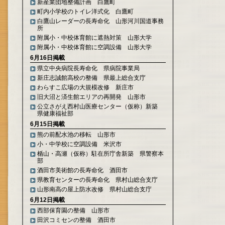
新産業団地整備計画 白鷹町
町内小学校のトイレ洋式化 白鷹町
白鷹山レーダーの長寿命化 山形河川国道事務
所
附属小・中校体育館に遮熱対策 山形大学
附属小・中校体育館に空調設備 山形大学
6月16日掲載
県立中央病院長寿命化 県病院事業局
新庄志誠館高校の整備 県最上総合支庁
わらすこ広場の大規模改修 新庄市
旧大沼と済生館エリアの再開発 山形市
公立さがえ西村山医療センター（仮称）新築
県健康福祉部
6月15日掲載
熊の前配水池の移転 山形市
小・中学校に空調設備 米沢市
楯山・高瀬（仮称）駐在所庁舎新築 県警察本
部
酒田市美術館の長寿命化 酒田市
県教育センターの長寿命化 県村山総合支庁
山形南高の屋上防水改修 県村山総合支庁
6月12日掲載
西部保育園の整備 山形市
田沢コミセンの整備 酒田市