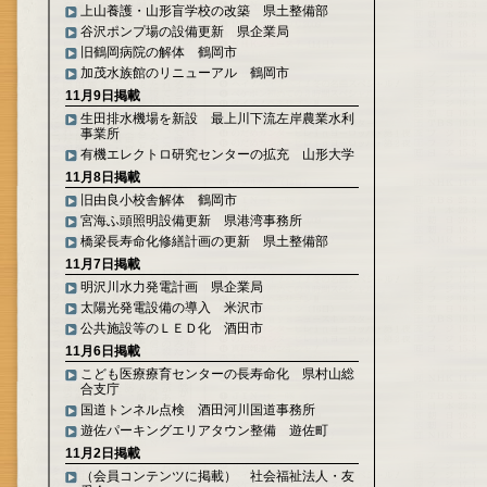
上山養護・山形盲学校の改築 県土整備部
谷沢ポンプ場の設備更新 県企業局
旧鶴岡病院の解体 鶴岡市
加茂水族館のリニューアル 鶴岡市
11月9日掲載
生田排水機場を新設 最上川下流左岸農業水利
事業所
有機エレクトロ研究センターの拡充 山形大学
11月8日掲載
旧由良小校舎解体 鶴岡市
宮海ふ頭照明設備更新 県港湾事務所
橋梁長寿命化修繕計画の更新 県土整備部
11月7日掲載
明沢川水力発電計画 県企業局
太陽光発電設備の導入 米沢市
公共施設等のＬＥＤ化 酒田市
11月6日掲載
こども医療療育センターの長寿命化 県村山総
合支庁
国道トンネル点検 酒田河川国道事務所
遊佐パーキングエリアタウン整備 遊佐町
11月2日掲載
（会員コンテンツに掲載） 社会福祉法人・友