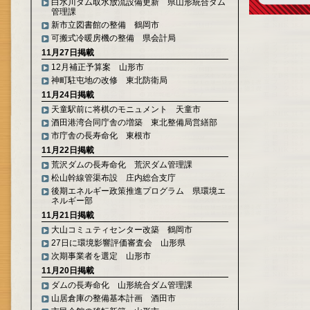
白水川ダム取水放流設備更新 県山形統合ダム
管理課
新市立図書館の整備 鶴岡市
可搬式冷暖房機の整備 県会計局
11月27日掲載
12月補正予算案 山形市
神町駐屯地の改修 東北防衛局
11月24日掲載
天童駅前に将棋のモニュメント 天童市
酒田港湾合同庁舎の増築 東北整備局営繕部
市庁舎の長寿命化 東根市
11月22日掲載
荒沢ダムの長寿命化 荒沢ダム管理課
松山幹線管渠布設 庄内総合支庁
後期エネルギー政策推進プログラム 県環境エ
ネルギー部
11月21日掲載
大山コミュティセンター改築 鶴岡市
27日に環境影響評価審査会 山形県
次期事業者を選定 山形市
11月20日掲載
ダムの長寿命化 山形統合ダム管理課
山居倉庫の整備基本計画 酒田市