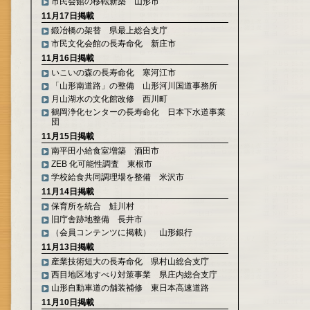
市民会館の移転新築 山形市
11月17日掲載
鍛冶橋の架替 県最上総合支庁
市民文化会館の長寿命化 新庄市
11月16日掲載
いこいの森の長寿命化 寒河江市
「山形南道路」の整備 山形河川国道事務所
月山湖水の文化館改修 西川町
鶴岡浄化センターの長寿命化 日本下水道事業
団
11月15日掲載
南平田小給食室増築 酒田市
ZEB 化可能性調査 東根市
学校給食共同調理場を整備 米沢市
11月14日掲載
保育所を統合 鮭川村
旧庁舎跡地整備 長井市
（会員コンテンツに掲載） 山形銀行
11月13日掲載
産業技術短大の長寿命化 県村山総合支庁
西目地区地すべり対策事業 県庄内総合支庁
山形自動車道の舗装補修 東日本高速道路
11月10日掲載