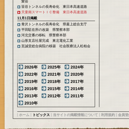
愛会
笹谷トンネルの長寿命化 東日本高速道路
天童南スマートＩＣ整備 東日本高速道路
11月1日掲載
青沢トンネルの長寿命化 県最上総合支庁
平田駐在所の改築 県警察本部
河北交番の移転 県警察本部
山形支店社屋完成 東北電化工業
至誠堂総合病院の移築 社会医療法人松柏会
2026年
2025年
2024年
2022年
2021年
2020年
2019年
2018年
2017年
2016年
2015年
2014年
2013年
2012年
2011年
2010年
ホーム
トピックス
当サイトの掲載情報について
利用規約
会員登