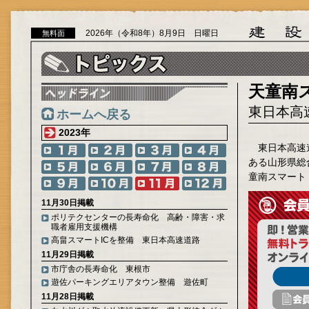
2026年（令和8年）8月9日 日曜日
無料面
天童南
東日本高
ホームへ戻る
2023年
東日本高速
ある山形県総
童南スマート
11月30日掲載
ポリテクセンターの長寿命化 高齢・障害・求
職者雇用支援機構
高畠スマートICを整備 東日本高速道路
11月29日掲載
市庁舎の長寿命化 東根市
遊佐パーキングエリアタウン整備 遊佐町
11月28日掲載