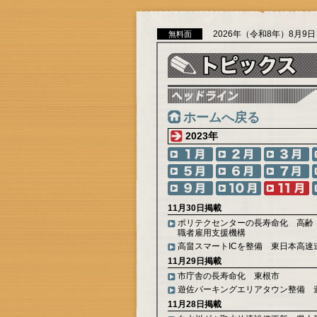
2026年（令和8年）8月9
無料面
ホームへ戻る
2023年
11月30日掲載
ポリテクセンターの長寿命化 高齢
職者雇用支援機構
高畠スマートICを整備 東日本高速
11月29日掲載
市庁舎の長寿命化 東根市
遊佐パーキングエリアタウン整備 
11月28日掲載