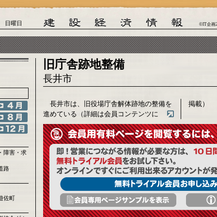
日 日曜日
©IT企画
旧庁舎跡地整備
長井市
長井市は、旧役場庁舎解体跡地の整備を
掲載）
進めている（詳細は会員コンテンツに
・障害・求
道路
遊佐町