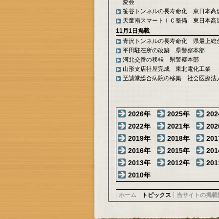
愛会
笹谷トンネルの長寿命化 東日本高
天童南スマートＩＣ整備 東日本高
11月1日掲載
青沢トンネルの長寿命化 県最上総
平田駐在所の改築 県警察本部
河北交番の移転 県警察本部
山形支店社屋完成 東北電化工業
至誠堂総合病院の移築 社会医療法
2026年
2025年
20
2022年
2021年
20
2019年
2018年
20
2016年
2015年
20
2013年
2012年
20
2010年
ホーム
トピックス
当サイトの掲載