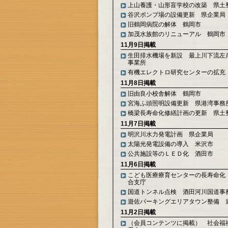
上山養護・山形盲学校の改築 県土
谷沢ポンプ場の設備更新 県企業局
旧鶴岡病院の解体 鶴岡市
加茂水族館のリニューアル 鶴岡市
11月9日掲載
生田排水機場を新設 最上川下流左
事業所
有機エレクトロ研究センターの拡充
11月8日掲載
旧由良小校舎解体 鶴岡市
宮海ふ頭照明設備更新 県港湾事務
橋梁長寿命化修繕計画の更新 県土
11月7日掲載
明沢川水力発電計画 県企業局
太陽光発電設備の導入 米沢市
公共施設等のＬＥＤ化 酒田市
11月6日掲載
こども医療療育センターの長寿命化
合支庁
国道トンネル点検 酒田河川国道事
遊佐パーキングエリアタウン整備 
11月2日掲載
（会員コンテンツに掲載） 社会福