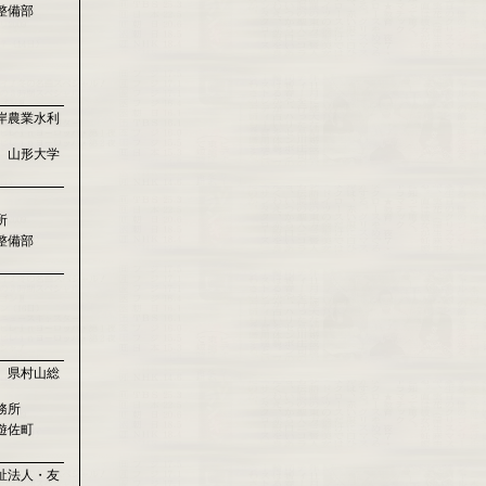
整備部
岸農業水利
 山形大学
所
整備部
 県村山総
務所
遊佐町
祉法人・友