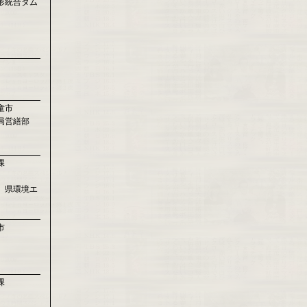
形統合ダム
童市
局営繕部
課
 県環境エ
市
課