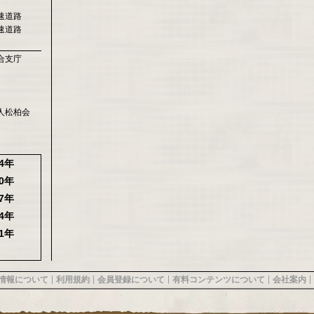
速道路
速道路
合支庁
人松柏会
24年
20年
17年
14年
11年
情報について
利用規約
会員登録について
有料コンテンツについて
会社案内