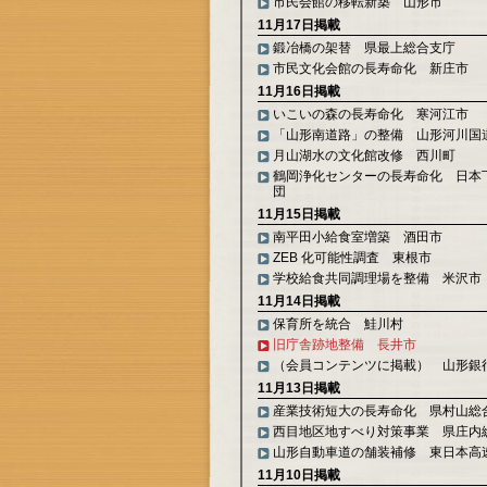
市民会館の移転新築 山形市
11月17日掲載
鍛冶橋の架替 県最上総合支庁
市民文化会館の長寿命化 新庄市
11月16日掲載
いこいの森の長寿命化 寒河江市
「山形南道路」の整備 山形河川国
月山湖水の文化館改修 西川町
鶴岡浄化センターの長寿命化 日本
団
11月15日掲載
南平田小給食室増築 酒田市
ZEB 化可能性調査 東根市
学校給食共同調理場を整備 米沢市
11月14日掲載
保育所を統合 鮭川村
旧庁舎跡地整備 長井市
（会員コンテンツに掲載） 山形銀
11月13日掲載
産業技術短大の長寿命化 県村山総
西目地区地すべり対策事業 県庄内
山形自動車道の舗装補修 東日本高
11月10日掲載