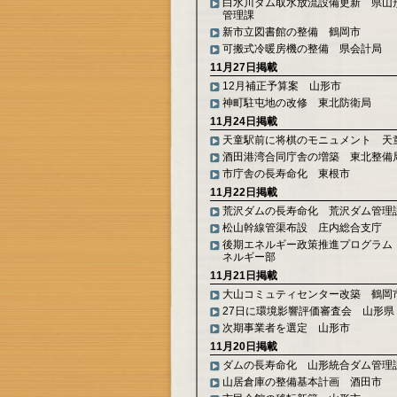
白水川ダム取水放流設備更新 県山
管理課
新市立図書館の整備 鶴岡市
可搬式冷暖房機の整備 県会計局
11月27日掲載
12月補正予算案 山形市
神町駐屯地の改修 東北防衛局
11月24日掲載
天童駅前に将棋のモニュメント 天
酒田港湾合同庁舎の増築 東北整備
市庁舎の長寿命化 東根市
11月22日掲載
荒沢ダムの長寿命化 荒沢ダム管理
松山幹線管渠布設 庄内総合支庁
後期エネルギー政策推進プログラム
ネルギー部
11月21日掲載
大山コミュティセンター改築 鶴岡
27日に環境影響評価審査会 山形県
次期事業者を選定 山形市
11月20日掲載
ダムの長寿命化 山形統合ダム管理
山居倉庫の整備基本計画 酒田市