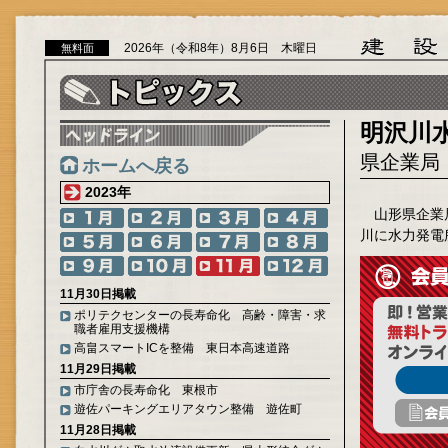
2026年（令和8年）8月6日 木曜日
無料面
明沢川
県企業局
ホームへ戻る
2023年
山形県企業
川に水力発電
11月30日掲載
ポリテクセンターの長寿命化 高齢・障害・求
職者雇用支援機構
高畠スマートICを整備 東日本高速道路
11月29日掲載
市庁舎の長寿命化 東根市
遊佐パーキングエリアタウン整備 遊佐町
11月28日掲載