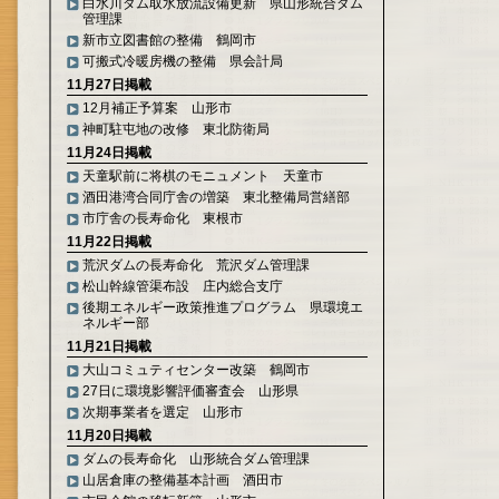
白水川ダム取水放流設備更新 県山形統合ダム
管理課
新市立図書館の整備 鶴岡市
可搬式冷暖房機の整備 県会計局
11月27日掲載
12月補正予算案 山形市
神町駐屯地の改修 東北防衛局
11月24日掲載
天童駅前に将棋のモニュメント 天童市
酒田港湾合同庁舎の増築 東北整備局営繕部
市庁舎の長寿命化 東根市
11月22日掲載
荒沢ダムの長寿命化 荒沢ダム管理課
松山幹線管渠布設 庄内総合支庁
後期エネルギー政策推進プログラム 県環境エ
ネルギー部
11月21日掲載
大山コミュティセンター改築 鶴岡市
27日に環境影響評価審査会 山形県
次期事業者を選定 山形市
11月20日掲載
ダムの長寿命化 山形統合ダム管理課
山居倉庫の整備基本計画 酒田市