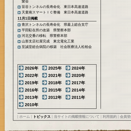
愛会
笹谷トンネルの長寿命化 東日本高速道路
天童南スマートＩＣ整備 東日本高速道路
11月1日掲載
青沢トンネルの長寿命化 県最上総合支庁
平田駐在所の改築 県警察本部
河北交番の移転 県警察本部
山形支店社屋完成 東北電化工業
至誠堂総合病院の移築 社会医療法人松柏会
2026年
2025年
2024年
2022年
2021年
2020年
2019年
2018年
2017年
2016年
2015年
2014年
2013年
2012年
2011年
2010年
ホーム
トピックス
当サイトの掲載情報について
利用規約
会員登