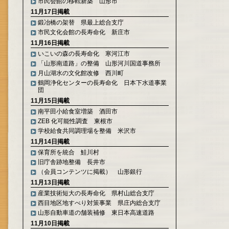
市民会館の移転新築 山形市
11月17日掲載
鍛冶橋の架替 県最上総合支庁
市民文化会館の長寿命化 新庄市
11月16日掲載
いこいの森の長寿命化 寒河江市
「山形南道路」の整備 山形河川国道事務所
月山湖水の文化館改修 西川町
鶴岡浄化センターの長寿命化 日本下水道事業
団
11月15日掲載
南平田小給食室増築 酒田市
ZEB 化可能性調査 東根市
学校給食共同調理場を整備 米沢市
11月14日掲載
保育所を統合 鮭川村
旧庁舎跡地整備 長井市
（会員コンテンツに掲載） 山形銀行
11月13日掲載
産業技術短大の長寿命化 県村山総合支庁
西目地区地すべり対策事業 県庄内総合支庁
山形自動車道の舗装補修 東日本高速道路
11月10日掲載