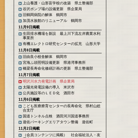
上山養護・山形盲学校の改築 県土整備部
谷沢ポンプ場の設備更新 県企業局
旧鶴岡病院の解体 鶴岡市
加茂水族館のリニューアル 鶴岡市
11月9日掲載
生田排水機場を新設 最上川下流左岸農業水利
事業所
有機エレクトロ研究センターの拡充 山形大学
11月8日掲載
旧由良小校舎解体 鶴岡市
宮海ふ頭照明設備更新 県港湾事務所
橋梁長寿命化修繕計画の更新 県土整備部
11月7日掲載
明沢川水力発電計画 県企業局
太陽光発電設備の導入 米沢市
公共施設等のＬＥＤ化 酒田市
11月6日掲載
こども医療療育センターの長寿命化 県村山総
合支庁
国道トンネル点検 酒田河川国道事務所
遊佐パーキングエリアタウン整備 遊佐町
11月2日掲載
（会員コンテンツに掲載） 社会福祉法人・友