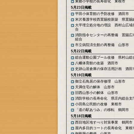
東郷小学校の長寿命化 東根市
5月23日掲載
平田小体育館の予防改修 酒田市
米沢養護学校西置賜校新築 県置賜
大平埋立処分地の増設 西村山広域
合
消防指令センターの再整備 置賜広
組合
市立病院済生館の再整備 山形市
5月22日掲載
総合運動公園プール改修 県村山総
八幡体育館の改築 酒田市
史跡山居倉庫の保存活用計画 酒田
5月19日掲載
御立石鳥居の保存修理 山形市
天満住宅の解体 山形市
旧西山形小の解体 山形市
消防学校の長寿命化 県庄内総合支
小田島公民館の改修 東根市
「道の駅あつみ」の移転 鶴岡市
5月18日掲載
西目地区地すべり対策事業 鶴岡市
屋内多目的コートの長寿命化 東根
御殿堰の整備 山形市