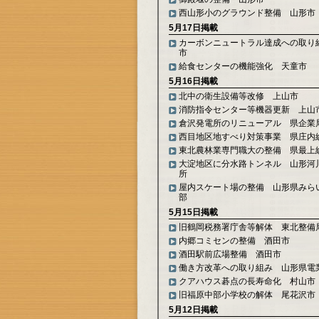
西山形小のグラウンド整備 山形市
5月17日掲載
カーボンニュートラル達成への取り
市
給食センターの機能強化 天童市
5月16日掲載
北中の衛生設備等改修 上山市
消防指令センター等機器更新 上山
倉沢発電所のリニューアル 県企業
西目地区地すべり対策事業 県庄内
東北農林業専門職大の整備 県最上
大淀地区に分水路トンネル 山形河
所
屋内スケート場の整備 山形県みら
部
5月15日掲載
旧鶴岡税務署庁舎等解体 東北整備
内郷コミセンの整備 酒田市
酒田駅前広場整備 酒田市
働き方改革への取り組み 山形県電
クアハウス碁点の長寿命化 村山市
旧福原中部小学校の解体 尾花沢市
5月12日掲載