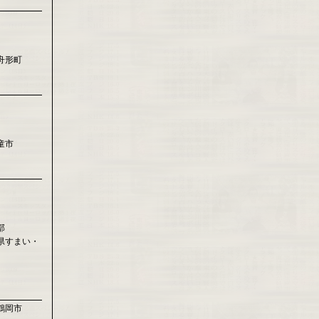
舟形町
童市
部
県すまい・
鶴岡市