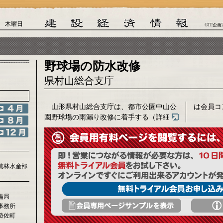
日 木曜日
©IT企画
野球場の防水改修
県村山総合支庁
山形県村山総合支庁は、都市公園中山公
は会員コ
園野球場の雨漏り改修に着手する（詳細
農林水産部
備局
事務所
遊佐町