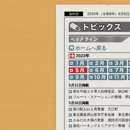
2026年（令和8年）8月6
無料面
ホームへ戻る
2023年
5月31日掲載
再生可能エネ導入目標策定 朝日町
フルーツ・ステーションの整備 県
5月30日掲載
道の駅おおえ再整備 大江町
東北農政局山形市庁舎改修 東北整
さみだれ大堰の更新 酒田河川国道
遊佐パーキングエリアタウン整備 