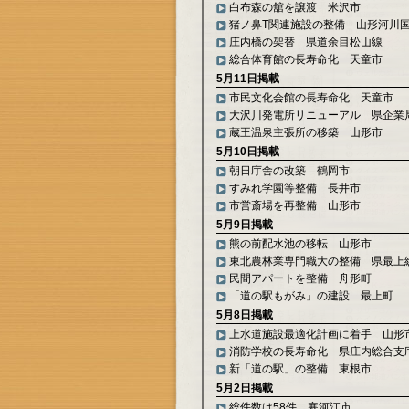
白布森の舘を譲渡 米沢市
猪ノ鼻T関連施設の整備 山形河川
庄内橋の架替 県道余目松山線
総合体育館の長寿命化 天童市
5月11日掲載
市民文化会館の長寿命化 天童市
大沢川発電所リニューアル 県企業
蔵王温泉主張所の移築 山形市
5月10日掲載
朝日庁舎の改築 鶴岡市
すみれ学園等整備 長井市
市営斎場を再整備 山形市
5月9日掲載
熊の前配水池の移転 山形市
東北農林業専門職大の整備 県最上
民間アパートを整備 舟形町
「道の駅もがみ」の建設 最上町
5月8日掲載
上水道施設最適化計画に着手 山形
消防学校の長寿命化 県庄内総合支
新「道の駅」の整備 東根市
5月2日掲載
総件数は58件 寒河江市