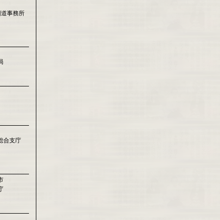
国道事務所
局
総合支庁
市
庁