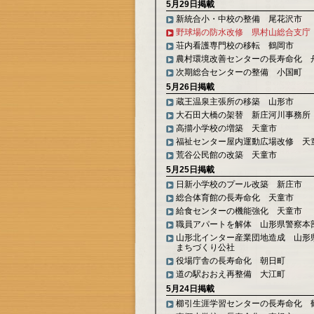
5月29日掲載
新統合小・中校の整備 尾花沢市
野球場の防水改修 県村山総合支庁
荘内看護専門校の移転 鶴岡市
農村環境改善センターの長寿命化 
次期総合センターの整備 小国町
5月26日掲載
蔵王温泉主張所の移築 山形市
大石田大橋の架替 新庄河川事務所
高擶小学校の増築 天童市
福祉センター屋内運動広場改修 天
荒谷公民館の改築 天童市
5月25日掲載
日新小学校のプール改築 新庄市
総合体育館の長寿命化 天童市
給食センターの機能強化 天童市
職員アパートを解体 山形県警察本
山形北インター産業団地造成 山形
まちづくり公社
役場庁舎の長寿命化 朝日町
道の駅おおえ再整備 大江町
5月24日掲載
櫛引生涯学習センターの長寿命化 