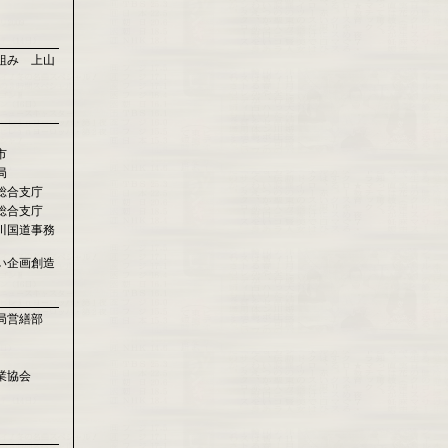
組み 上山
市
局
総合支庁
総合支庁
川国道事務
い企画創造
局営繕部
業協会