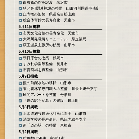
白布森の舘を譲渡 米沢市
猪ノ鼻T関連施設の整備 山形河川国道事務所
庄内橋の架替 県道余目松山線
総合体育館の長寿命化 天童市
5月11日掲載
市民文化会館の長寿命化 天童市
大沢川発電所リニューアル 県企業局
蔵王温泉主張所の移築 山形市
5月10日掲載
朝日庁舎の改築 鶴岡市
すみれ学園等整備 長井市
市営斎場を再整備 山形市
5月9日掲載
熊の前配水池の移転 山形市
東北農林業専門職大の整備 県最上総合支庁
民間アパートを整備 舟形町
「道の駅もがみ」の建設 最上町
5月8日掲載
上水道施設最適化計画に着手 山形市
消防学校の長寿命化 県庄内総合支庁
新「道の駅」の整備 東根市
5月2日掲載
総件数は58件 寒河江市