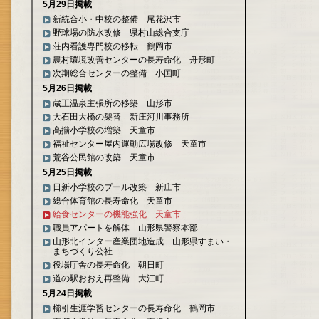
5月29日掲載
新統合小・中校の整備 尾花沢市
野球場の防水改修 県村山総合支庁
荘内看護専門校の移転 鶴岡市
農村環境改善センターの長寿命化 舟形町
次期総合センターの整備 小国町
5月26日掲載
蔵王温泉主張所の移築 山形市
大石田大橋の架替 新庄河川事務所
高擶小学校の増築 天童市
福祉センター屋内運動広場改修 天童市
荒谷公民館の改築 天童市
5月25日掲載
日新小学校のプール改築 新庄市
総合体育館の長寿命化 天童市
給食センターの機能強化 天童市
職員アパートを解体 山形県警察本部
山形北インター産業団地造成 山形県すまい・
まちづくり公社
役場庁舎の長寿命化 朝日町
道の駅おおえ再整備 大江町
5月24日掲載
櫛引生涯学習センターの長寿命化 鶴岡市