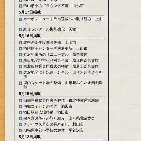
西山形小のグラウンド整備 山形市
5月17日掲載
カーボンニュートラル達成への取り組み 上山
市
給食センターの機能強化 天童市
5月16日掲載
北中の衛生設備等改修 上山市
消防指令センター等機器更新 上山市
倉沢発電所のリニューアル 県企業局
西目地区地すべり対策事業 県庄内総合支庁
東北農林業専門職大の整備 県最上総合支庁
大淀地区に分水路トンネル 山形河川国道事務
所
屋内スケート場の整備 山形県みらい企画創造
部
5月15日掲載
旧鶴岡税務署庁舎等解体 東北整備局営繕部
内郷コミセンの整備 酒田市
酒田駅前広場整備 酒田市
働き方改革への取り組み 山形県電業協会
クアハウス碁点の長寿命化 村山市
旧福原中部小学校の解体 尾花沢市
5月12日掲載