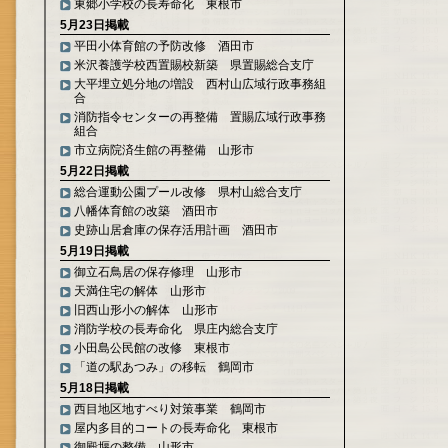
東郷小学校の長寿命化 東根市
5月23日掲載
平田小体育館の予防改修 酒田市
米沢養護学校西置賜校新築 県置賜総合支庁
大平埋立処分地の増設 西村山広域行政事務組
合
消防指令センターの再整備 置賜広域行政事務
組合
市立病院済生館の再整備 山形市
5月22日掲載
総合運動公園プール改修 県村山総合支庁
八幡体育館の改築 酒田市
史跡山居倉庫の保存活用計画 酒田市
5月19日掲載
御立石鳥居の保存修理 山形市
天満住宅の解体 山形市
旧西山形小の解体 山形市
消防学校の長寿命化 県庄内総合支庁
小田島公民館の改修 東根市
「道の駅あつみ」の移転 鶴岡市
5月18日掲載
西目地区地すべり対策事業 鶴岡市
屋内多目的コートの長寿命化 東根市
御殿堰の整備 山形市