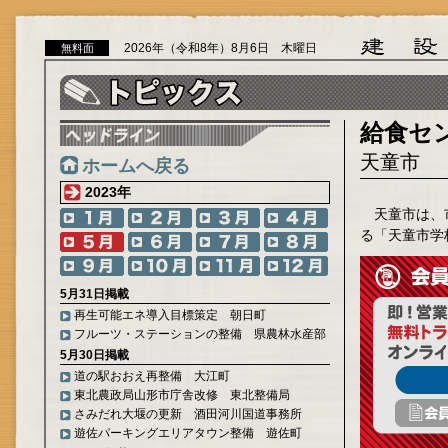
2026年（令和8年）8月6日 木曜日
無料面
給食セ
天童市
ホームへ戻る
2023年
天童市は、
る「天童市学
5月31日掲載
再生可能エネ導入目標策定 朝日町
フルーツ・ステーションの整備 県農林水産部
5月30日掲載
道の駅おおえ再整備 大江町
東北農政局山形市庁舎改修 東北整備局
さみだれ大堰の更新 酒田河川国道事務所
遊佐パーキングエリアタウン整備 遊佐町