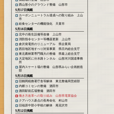
西山形小のグラウンド整備 山形市
5月17日掲載
カーボンニュートラル達成への取り組み 上山
市
給食センターの機能強化 天童市
5月16日掲載
北中の衛生設備等改修 上山市
消防指令センター等機器更新 上山市
倉沢発電所のリニューアル 県企業局
西目地区地すべり対策事業 県庄内総合支庁
東北農林業専門職大の整備 県最上総合支庁
大淀地区に分水路トンネル 山形河川国道事務
所
屋内スケート場の整備 山形県みらい企画創造
部
5月15日掲載
旧鶴岡税務署庁舎等解体 東北整備局営繕部
内郷コミセンの整備 酒田市
酒田駅前広場整備 酒田市
働き方改革への取り組み 山形県電業協会
クアハウス碁点の長寿命化 村山市
旧福原中部小学校の解体 尾花沢市
5月12日掲載