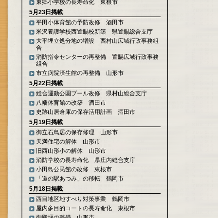
東郷小学校の長寿命化 東根市
5月23日掲載
平田小体育館の予防改修 酒田市
米沢養護学校西置賜校新築 県置賜総合支庁
大平埋立処分地の増設 西村山広域行政事務組
合
消防指令センターの再整備 置賜広域行政事務
組合
市立病院済生館の再整備 山形市
5月22日掲載
総合運動公園プール改修 県村山総合支庁
八幡体育館の改築 酒田市
史跡山居倉庫の保存活用計画 酒田市
5月19日掲載
御立石鳥居の保存修理 山形市
天満住宅の解体 山形市
旧西山形小の解体 山形市
消防学校の長寿命化 県庄内総合支庁
小田島公民館の改修 東根市
「道の駅あつみ」の移転 鶴岡市
5月18日掲載
西目地区地すべり対策事業 鶴岡市
屋内多目的コートの長寿命化 東根市
御殿堰の整備 山形市