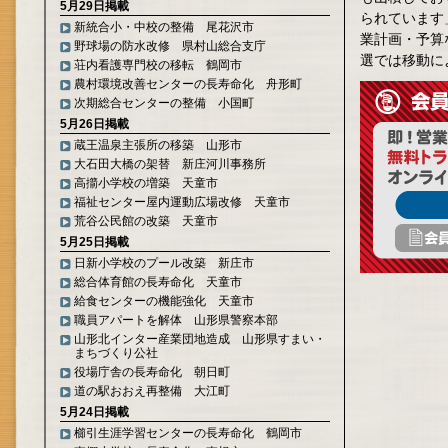
5月29日掲載
られています
新統合小・中校の整備 尾花沢市
業計画・予算
野球場の防水改修 県村山総合支庁
選では移動に
荘内看護専門校の移転 鶴岡市
農村環境改善センターの長寿命化 舟形町
次期総合センターの整備 小国町
5月26日掲載
蔵王温泉主張所の移築 山形市
大石田大橋の架替 新庄河川事務所
高擶小学校の増築 天童市
福祉センター屋内運動広場改修 天童市
荒谷公民館の改築 天童市
5月25日掲載
日新小学校のプール改築 新庄市
総合体育館の長寿命化 天童市
給食センターの機能強化 天童市
職員アパートを解体 山形県警察本部
山形北インター産業団地造成 山形県すまい・
まちづくり公社
役場庁舎の長寿命化 朝日町
道の駅おおえ再整備 大江町
5月24日掲載
櫛引生涯学習センターの長寿命化 鶴岡市