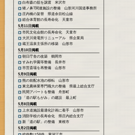
白布森の舘を譲渡 米沢市
猪ノ鼻T関連施設の整備 山形河川国道事務所
庄内橋の架替 県道余目松山線
総合体育館の長寿命化 天童市
5月11日掲載
市民文化会館の長寿命化 天童市
大沢川発電所リニューアル 県企業局
蔵王温泉主張所の移築 山形市
5月10日掲載
朝日庁舎の改築 鶴岡市
すみれ学園等整備 長井市
市営斎場を再整備 山形市
5月9日掲載
熊の前配水池の移転 山形市
東北農林業専門職大の整備 県最上総合支庁
民間アパートを整備 舟形町
「道の駅もがみ」の建設 最上町
5月8日掲載
上水道施設最適化計画に着手 山形市
消防学校の長寿命化 県庄内総合支庁
新「道の駅」の整備 東根市
5月2日掲載
総件数は58件 寒河江市