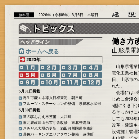
2026年（令和8年）8月6日 木曜日
無料面
働き方
山形県電
ホームへ戻る
2023年
山形県電業
電化工業社長）
日、山形市の
れた。
5月31日掲載
会場には28
再生可能エネ導入目標策定 朝日町
じめに會津会
フルーツ・ステーションの整備 県農林水産部
5型に引き下
5月30日掲載
るきっかけに
道の駅おおえ再整備 大江町
しても202
東北農政局山形市庁舎改修 東北整備局
改革・建設キ
さみだれ大堰の更新 酒田河川国道事務所
設備施工管理
遊佐パーキングエリアタウン整備 遊佐町
も山積してお