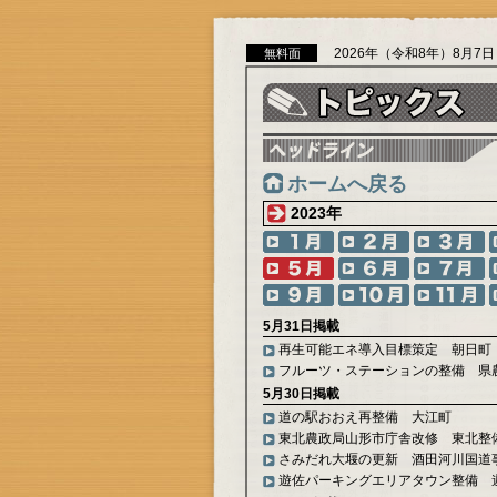
2026年（令和8年）8月7
無料面
ホームへ戻る
2023年
5月31日掲載
再生可能エネ導入目標策定 朝日町
フルーツ・ステーションの整備 県
5月30日掲載
道の駅おおえ再整備 大江町
東北農政局山形市庁舎改修 東北整
さみだれ大堰の更新 酒田河川国道
遊佐パーキングエリアタウン整備 