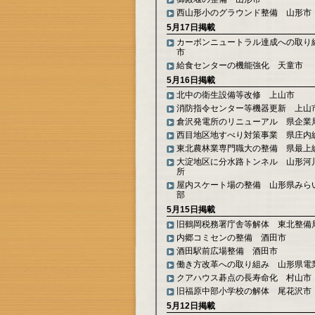
西山形小のグラウンド整備 山形市
5月17日掲載
カーボンニュートラル達成への取り
市
給食センターの機能強化 天童市
5月16日掲載
北中の衛生設備等改修 上山市
消防指令センター等機器更新 上山
倉沢発電所のリニューアル 県企業
西目地区地すべり対策事業 県庄内
東北農林業専門職大の整備 県最上
大淀地区に分水路トンネル 山形河
所
屋内スケート場の整備 山形県みら
部
5月15日掲載
旧鶴岡税務署庁舎等解体 東北整備
内郷コミセンの整備 酒田市
酒田駅前広場整備 酒田市
働き方改革への取り組み 山形県電
クアハウス碁点の長寿命化 村山市
旧福原中部小学校の解体 尾花沢市
5月12日掲載