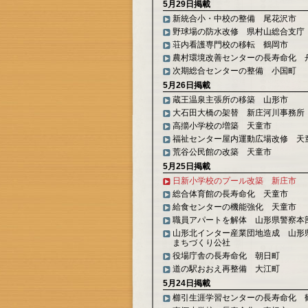
5月29日掲載
新統合小・中校の整備 尾花沢市
野球場の防水改修 県村山総合支庁
荘内看護専門校の移転 鶴岡市
農村環境改善センターの長寿命化 
次期総合センターの整備 小国町
5月26日掲載
蔵王温泉主張所の移築 山形市
大石田大橋の架替 新庄河川事務所
高擶小学校の増築 天童市
福祉センター屋内運動広場改修 天
荒谷公民館の改築 天童市
5月25日掲載
日新小学校のプール改築 新庄市
総合体育館の長寿命化 天童市
給食センターの機能強化 天童市
職員アパートを解体 山形県警察本
山形北インター産業団地造成 山形
まちづくり公社
役場庁舎の長寿命化 朝日町
道の駅おおえ再整備 大江町
5月24日掲載
櫛引生涯学習センターの長寿命化 