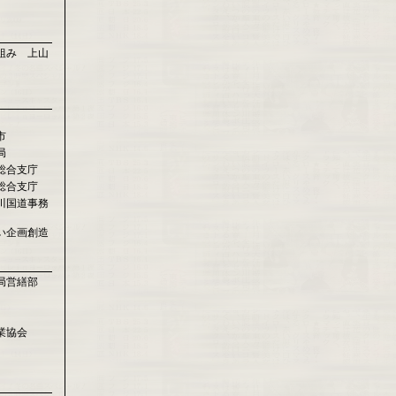
組み 上山
市
局
総合支庁
総合支庁
川国道事務
い企画創造
局営繕部
業協会