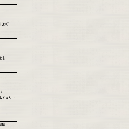
舟形町
童市
部
県すまい・
鶴岡市