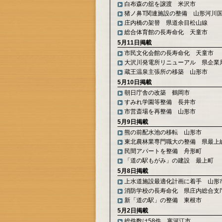
白布森の舘を譲渡 米沢市
猪ノ鼻T関連施設の整備 山形河川
庄内橋の架替 県道余目松山線
総合体育館の長寿命化 天童市
5月11日掲載
市民文化会館の長寿命化 天童市
大沢川発電所リニューアル 県企業
蔵王温泉主張所の移築 山形市
5月10日掲載
朝日庁舎の改築 鶴岡市
すみれ学園等整備 長井市
市営斎場を再整備 山形市
5月9日掲載
熊の前配水池の移転 山形市
東北農林業専門職大の整備 県最上
民間アパートを整備 舟形町
「道の駅もがみ」の建設 最上町
5月8日掲載
上水道施設最適化計画に着手 山形
消防学校の長寿命化 県庄内総合支
新「道の駅」の整備 東根市
5月2日掲載
総件数は58件 寒河江市