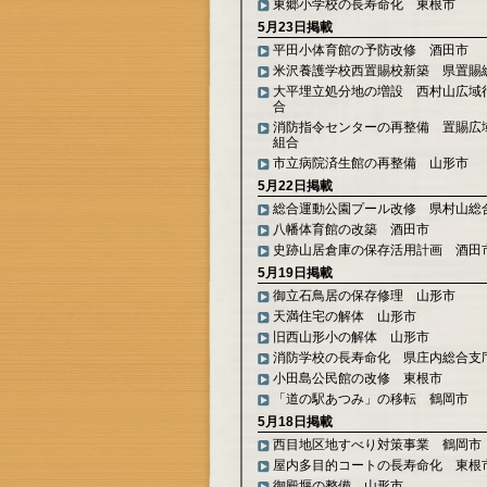
東郷小学校の長寿命化 東根市
5月23日掲載
平田小体育館の予防改修 酒田市
米沢養護学校西置賜校新築 県置賜
大平埋立処分地の増設 西村山広域
合
消防指令センターの再整備 置賜広
組合
市立病院済生館の再整備 山形市
5月22日掲載
総合運動公園プール改修 県村山総
八幡体育館の改築 酒田市
史跡山居倉庫の保存活用計画 酒田
5月19日掲載
御立石鳥居の保存修理 山形市
天満住宅の解体 山形市
旧西山形小の解体 山形市
消防学校の長寿命化 県庄内総合支
小田島公民館の改修 東根市
「道の駅あつみ」の移転 鶴岡市
5月18日掲載
西目地区地すべり対策事業 鶴岡市
屋内多目的コートの長寿命化 東根
御殿堰の整備 山形市