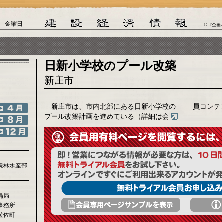
日 金曜日
©IT企画
日新小学校のプール改築
新庄市
新庄市は、市内北部にある日新小学校の
員コンテ
プール改築計画を進めている（詳細は会
農林水産部
備局
事務所
遊佐町