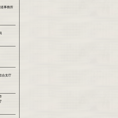
国道事務所
局
総合支庁
市
庁