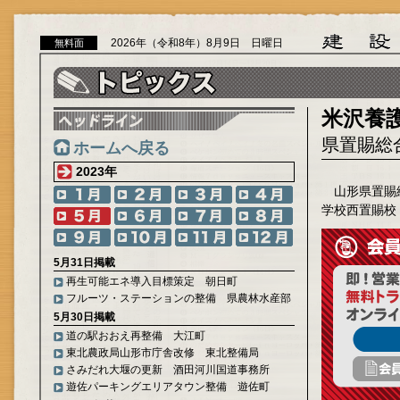
2026年（令和8年）8月9日 日曜日
無料面
米沢養
県置賜総
ホームへ戻る
2023年
山形県置賜
学校西置賜校
5月31日掲載
再生可能エネ導入目標策定 朝日町
フルーツ・ステーションの整備 県農林水産部
5月30日掲載
道の駅おおえ再整備 大江町
東北農政局山形市庁舎改修 東北整備局
さみだれ大堰の更新 酒田河川国道事務所
遊佐パーキングエリアタウン整備 遊佐町