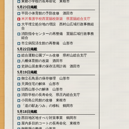
東郷小学校の長寿命化 東根市
5月23日掲載
平田小体育館の予防改修 酒田市
米沢養護学校西置賜校新築 県置賜総合支庁
大平埋立処分地の増設 西村山広域行政事務組
合
消防指令センターの再整備 置賜広域行政事務
組合
市立病院済生館の再整備 山形市
5月22日掲載
総合運動公園プール改修 県村山総合支庁
八幡体育館の改築 酒田市
史跡山居倉庫の保存活用計画 酒田市
5月19日掲載
御立石鳥居の保存修理 山形市
天満住宅の解体 山形市
旧西山形小の解体 山形市
消防学校の長寿命化 県庄内総合支庁
小田島公民館の改修 東根市
「道の駅あつみ」の移転 鶴岡市
5月18日掲載
西目地区地すべり対策事業 鶴岡市
屋内多目的コートの長寿命化 東根市
御殿堰の整備 山形市