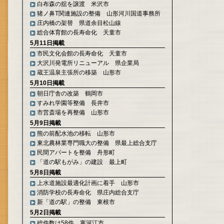
白布森の舘を譲渡 米沢市
猪ノ鼻T関連施設の整備 山形河川国道事務所
庄内橋の架替 県道余目松山線
総合体育館の長寿命化 天童市
5月11日掲載
市民文化会館の長寿命化 天童市
大沢川発電所リニューアル 県企業局
蔵王温泉主張所の移築 山形市
5月10日掲載
朝日庁舎の改築 鶴岡市
すみれ学園等整備 長井市
市営斎場を再整備 山形市
5月9日掲載
熊の前配水池の移転 山形市
東北農林業専門職大の整備 県最上総合支庁
民間アパートを整備 舟形町
「道の駅もがみ」の建設 最上町
5月8日掲載
上水道施設最適化計画に着手 山形市
消防学校の長寿命化 県庄内総合支庁
新「道の駅」の整備 東根市
5月2日掲載
総件数は58件 寒河江市