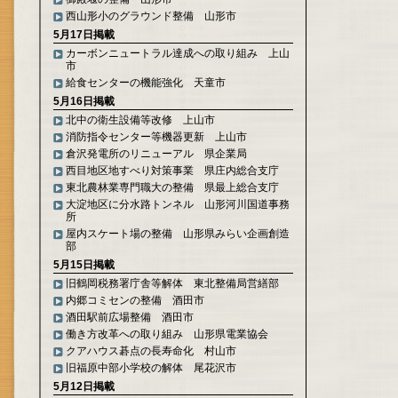
西山形小のグラウンド整備 山形市
5月17日掲載
カーボンニュートラル達成への取り組み 上山
市
給食センターの機能強化 天童市
5月16日掲載
北中の衛生設備等改修 上山市
消防指令センター等機器更新 上山市
倉沢発電所のリニューアル 県企業局
西目地区地すべり対策事業 県庄内総合支庁
東北農林業専門職大の整備 県最上総合支庁
大淀地区に分水路トンネル 山形河川国道事務
所
屋内スケート場の整備 山形県みらい企画創造
部
5月15日掲載
旧鶴岡税務署庁舎等解体 東北整備局営繕部
内郷コミセンの整備 酒田市
酒田駅前広場整備 酒田市
働き方改革への取り組み 山形県電業協会
クアハウス碁点の長寿命化 村山市
旧福原中部小学校の解体 尾花沢市
5月12日掲載