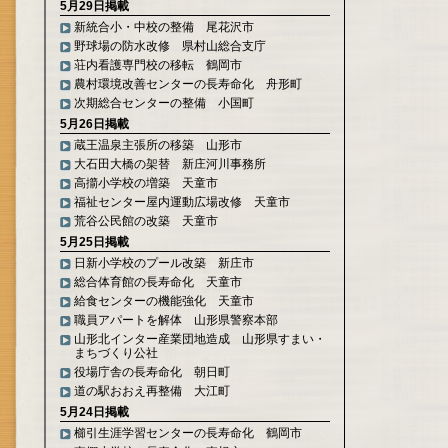
5月29日掲載
新統合小・中校の整備 尾花沢市
野球場の防水改修 県村山総合支庁
荘内看護専門校の移転 鶴岡市
農村環境改善センターの長寿命化 舟形町
次期総合センターの整備 小国町
5月26日掲載
蔵王温泉主張所の移築 山形市
大石田大橋の架替 新庄河川事務所
高擶小学校の増築 天童市
福祉センター屋内運動広場改修 天童市
荒谷公民館の改築 天童市
5月25日掲載
日新小学校のプール改築 新庄市
総合体育館の長寿命化 天童市
給食センターの機能強化 天童市
職員アパートを解体 山形県警察本部
山形北インター産業団地造成 山形県すまい・
まちづくり公社
役場庁舎の長寿命化 朝日町
道の駅おおえ再整備 大江町
5月24日掲載
櫛引生涯学習センターの長寿命化 鶴岡市