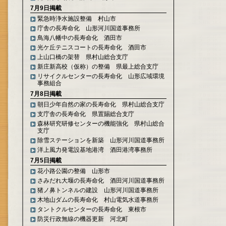
7月9日掲載
緊急時浄水施設整備 村山市
庁舎の長寿命化 山形河川国道事務所
鳥海八幡中の長寿命化 酒田市
光ケ丘テニスコートの長寿命化 酒田市
上山口橋の架替 県村山総合支庁
新庄新高校（仮称）の整備 県最上総合支庁
リサイクルセンターの長寿命化 山形広域環境
事務組合
7月8日掲載
朝日少年自然の家の長寿命化 県村山総合支庁
支庁舎の長寿命化 県置賜総合支庁
森林研究研修センターの機能強化 県村山総合
支庁
除雪ステーションを新築 山形河川国道事務所
洋上風力発電設基地港湾 酒田港湾事務所
7月5日掲載
花小路公園の整備 山形市
さみだれ大堰の長寿命化 酒田河川国道事務所
猪ノ鼻トンネルの建設 山形河川国道事務所
木地山ダムの長寿命化 村山電気水道事務所
タントクルセンターの長寿命化 東根市
防災行政無線の機器更新 河北町