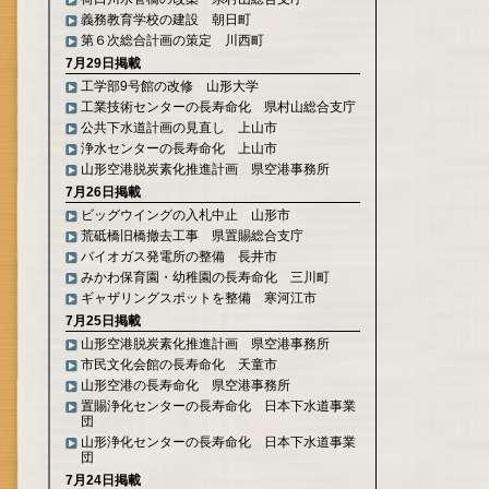
義務教育学校の建設 朝日町
第６次総合計画の策定 川西町
7月29日掲載
工学部9号館の改修 山形大学
工業技術センターの長寿命化 県村山総合支庁
公共下水道計画の見直し 上山市
浄水センターの長寿命化 上山市
山形空港脱炭素化推進計画 県空港事務所
7月26日掲載
ビッグウイングの入札中止 山形市
荒砥橋旧橋撤去工事 県置賜総合支庁
バイオガス発電所の整備 長井市
みかわ保育園・幼稚園の長寿命化 三川町
ギャザリングスポットを整備 寒河江市
7月25日掲載
山形空港脱炭素化推進計画 県空港事務所
市民文化会館の長寿命化 天童市
山形空港の長寿命化 県空港事務所
置賜浄化センターの長寿命化 日本下水道事業
団
山形浄化センターの長寿命化 日本下水道事業
団
7月24日掲載