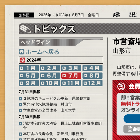
2026年（令和8年）8月7日 金曜日
無料面
市営斎
山形市
ホームへ戻る
2024年
山形市は、
再整備する計
7月31日掲載
３施設のキュービクル更新 県警察本部
緊急時浄水施設整備 村山市
学生食堂の全面改修 山形大学
7月30日掲載
消防本部庁舎の移築 最上広域市町村圏事務組
合
本庁舎の長寿命化 新庄河川事務所
荷口川水管橋の改築 県村山総合支庁