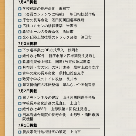
7月4日掲載
学校施設の長寿命化 東根市
（会員コンテンツに掲載） 朝日相扶製作所
庁舎の長寿命化 酒田河川国道事務所
広幡コミセンの移転新築 米沢市
希望ホールの長寿命化 酒田市
光ケ丘陸上競技場のトラック改修 酒田市
7月3日掲載
下水道事業にDB方式導入 鶴岡市
総件数は50件 新庄市第２四半期発注見通し
吹浦高架橋上部工 国道7号遊佐象潟道路
月布川・市の沢川の河川改修 県村山総合支庁
青年の家の長寿命化 県村山総合支庁
致芳小学校のトイレ改修 長井市
県立博物館の移転整備 県みらい企画創造部
7月2日掲載
猪ノ鼻トンネルの建設 山形河川国道事務所
学校長寿命化計画の見直し 上山市
総件数は488件 山形県第２回発注見通し
日本海総合病院の長寿命化 山形県・酒田市病
院機構
7月1日掲載
脱炭素先行地域計画の策定 上山市