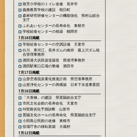
致芳小学校のトイレ改修 長井市
義務教育学校の建設 朝日町
森林研究研修センターの機能強化 県村山総合
支庁
ふれあいセンターの長寿命化 東根市
学校給食センターの移築 鶴岡市
7月18日掲載
学校給食センターの空調設備 天童市
白川、寒河江、長井ダムの維持 最上川ダム統
合管理事務所
酒田港大浜防波堤築造 県港湾事務所
酒田駅東口広場の整備 酒田市
7月17日掲載
山形空港脱炭素化推進計画 県空港事務所
山形浄化センターの再構築 日本下水道事業団
7月16日掲載
「大巻橋」の建設 県置賜総合支庁
市民文化会館の長寿命化 天童市
AI管路劣化予測診断 山形市
置賜文化ホールの長寿命化 県置賜総合支庁
小田島公民館の改修 東根市
役場庁舎の移転新築 大蔵村
7月12日掲載