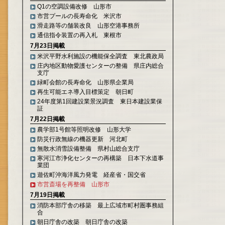
Q1の空調設備改修 山形市
市営プールの長寿命化 米沢市
滑走路等の舗装改良 山形空港事務所
通信指令装置の再入札 東根市
7月23日掲載
米沢平野水利施設の機能保全調査 東北農政局
庄内地区動物愛護センターの整備 県庄内総合
支庁
緑町会館の長寿命化 山形県企業局
再生可能エネ導入目標策定 朝日町
24年度第1回建設業景況調査 東日本建設業保
証
7月22日掲載
農学部1号館等照明改修 山形大学
防災行政無線の機器更新 河北町
無散水消雪設備整備 県村山総合支庁
寒河江市浄化センターの再構築 日本下水道事
業団
遊佐町沖海洋風力発電 経産省・国交省
市営斎場を再整備 山形市
7月19日掲載
消防本部庁舎の移築 最上広域市町村圏事務組
合
朝日庁舎の改築 朝日庁舎の改築