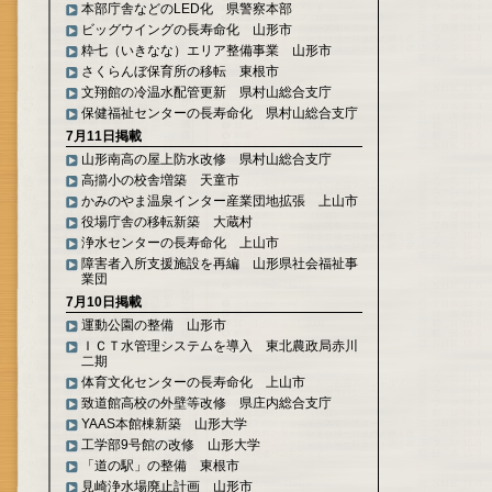
本部庁舎などのLED化 県警察本部
ビッグウイングの長寿命化 山形市
粋七（いきなな）エリア整備事業 山形市
さくらんぼ保育所の移転 東根市
文翔館の冷温水配管更新 県村山総合支庁
保健福祉センターの長寿命化 県村山総合支庁
7月11日掲載
山形南高の屋上防水改修 県村山総合支庁
高擶小の校舎増築 天童市
かみのやま温泉インター産業団地拡張 上山市
役場庁舎の移転新築 大蔵村
浄水センターの長寿命化 上山市
障害者入所支援施設を再編 山形県社会福祉事
業団
7月10日掲載
運動公園の整備 山形市
ＩＣＴ水管理システムを導入 東北農政局赤川
二期
体育文化センターの長寿命化 上山市
致道館高校の外壁等改修 県庄内総合支庁
YAAS本館棟新築 山形大学
工学部9号館の改修 山形大学
「道の駅」の整備 東根市
見崎浄水場廃止計画 山形市