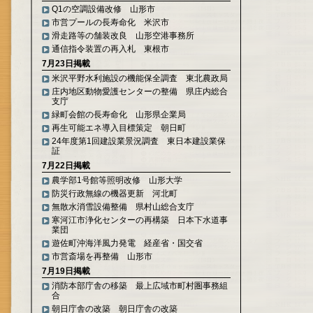
Q1の空調設備改修 山形市
市営プールの長寿命化 米沢市
滑走路等の舗装改良 山形空港事務所
通信指令装置の再入札 東根市
7月23日掲載
米沢平野水利施設の機能保全調査 東北農政局
庄内地区動物愛護センターの整備 県庄内総合
支庁
緑町会館の長寿命化 山形県企業局
再生可能エネ導入目標策定 朝日町
24年度第1回建設業景況調査 東日本建設業保
証
7月22日掲載
農学部1号館等照明改修 山形大学
防災行政無線の機器更新 河北町
無散水消雪設備整備 県村山総合支庁
寒河江市浄化センターの再構築 日本下水道事
業団
遊佐町沖海洋風力発電 経産省・国交省
市営斎場を再整備 山形市
7月19日掲載
消防本部庁舎の移築 最上広域市町村圏事務組
合
朝日庁舎の改築 朝日庁舎の改築