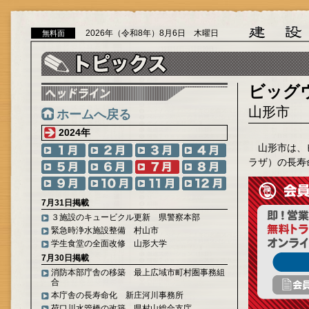
2026年（令和8年）8月6日 木曜日
無料面
ビッグ
山形市
ホームへ戻る
2024年
山形市は、
ラザ）の長寿
7月31日掲載
３施設のキュービクル更新 県警察本部
緊急時浄水施設整備 村山市
学生食堂の全面改修 山形大学
7月30日掲載
消防本部庁舎の移築 最上広域市町村圏事務組
合
本庁舎の長寿命化 新庄河川事務所
荷口川水管橋の改築 県村山総合支庁