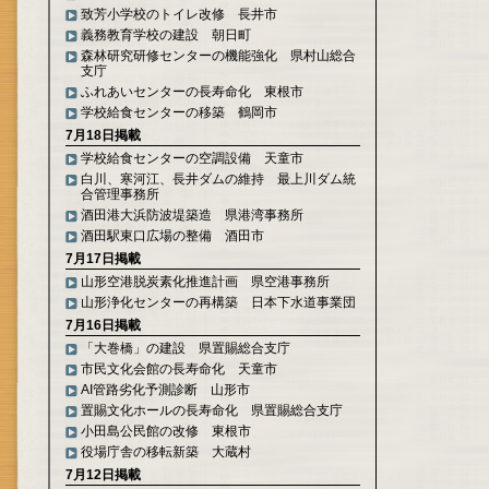
致芳小学校のトイレ改修 長井市
義務教育学校の建設 朝日町
森林研究研修センターの機能強化 県村山総合
支庁
ふれあいセンターの長寿命化 東根市
学校給食センターの移築 鶴岡市
7月18日掲載
学校給食センターの空調設備 天童市
白川、寒河江、長井ダムの維持 最上川ダム統
合管理事務所
酒田港大浜防波堤築造 県港湾事務所
酒田駅東口広場の整備 酒田市
7月17日掲載
山形空港脱炭素化推進計画 県空港事務所
山形浄化センターの再構築 日本下水道事業団
7月16日掲載
「大巻橋」の建設 県置賜総合支庁
市民文化会館の長寿命化 天童市
AI管路劣化予測診断 山形市
置賜文化ホールの長寿命化 県置賜総合支庁
小田島公民館の改修 東根市
役場庁舎の移転新築 大蔵村
7月12日掲載