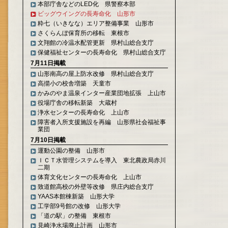
本部庁舎などのLED化 県警察本部
ビッグウイングの長寿命化 山形市
粋七（いきなな）エリア整備事業 山形市
さくらんぼ保育所の移転 東根市
文翔館の冷温水配管更新 県村山総合支庁
保健福祉センターの長寿命化 県村山総合支庁
7月11日掲載
山形南高の屋上防水改修 県村山総合支庁
高擶小の校舎増築 天童市
かみのやま温泉インター産業団地拡張 上山市
役場庁舎の移転新築 大蔵村
浄水センターの長寿命化 上山市
障害者入所支援施設を再編 山形県社会福祉事
業団
7月10日掲載
運動公園の整備 山形市
ＩＣＴ水管理システムを導入 東北農政局赤川
二期
体育文化センターの長寿命化 上山市
致道館高校の外壁等改修 県庄内総合支庁
YAAS本館棟新築 山形大学
工学部9号館の改修 山形大学
「道の駅」の整備 東根市
見崎浄水場廃止計画 山形市