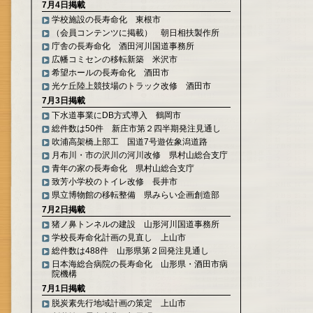
7月4日掲載
学校施設の長寿命化 東根市
（会員コンテンツに掲載） 朝日相扶製作所
庁舎の長寿命化 酒田河川国道事務所
広幡コミセンの移転新築 米沢市
希望ホールの長寿命化 酒田市
光ケ丘陸上競技場のトラック改修 酒田市
7月3日掲載
下水道事業にDB方式導入 鶴岡市
総件数は50件 新庄市第２四半期発注見通し
吹浦高架橋上部工 国道7号遊佐象潟道路
月布川・市の沢川の河川改修 県村山総合支庁
青年の家の長寿命化 県村山総合支庁
致芳小学校のトイレ改修 長井市
県立博物館の移転整備 県みらい企画創造部
7月2日掲載
猪ノ鼻トンネルの建設 山形河川国道事務所
学校長寿命化計画の見直し 上山市
総件数は488件 山形県第２回発注見通し
日本海総合病院の長寿命化 山形県・酒田市病
院機構
7月1日掲載
脱炭素先行地域計画の策定 上山市