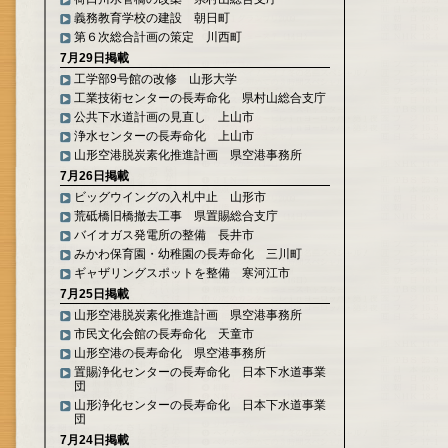
義務教育学校の建設 朝日町
第６次総合計画の策定 川西町
7月29日掲載
工学部9号館の改修 山形大学
工業技術センターの長寿命化 県村山総合支庁
公共下水道計画の見直し 上山市
浄水センターの長寿命化 上山市
山形空港脱炭素化推進計画 県空港事務所
7月26日掲載
ビッグウイングの入札中止 山形市
荒砥橋旧橋撤去工事 県置賜総合支庁
バイオガス発電所の整備 長井市
みかわ保育園・幼稚園の長寿命化 三川町
ギャザリングスポットを整備 寒河江市
7月25日掲載
山形空港脱炭素化推進計画 県空港事務所
市民文化会館の長寿命化 天童市
山形空港の長寿命化 県空港事務所
置賜浄化センターの長寿命化 日本下水道事業
団
山形浄化センターの長寿命化 日本下水道事業
団
7月24日掲載