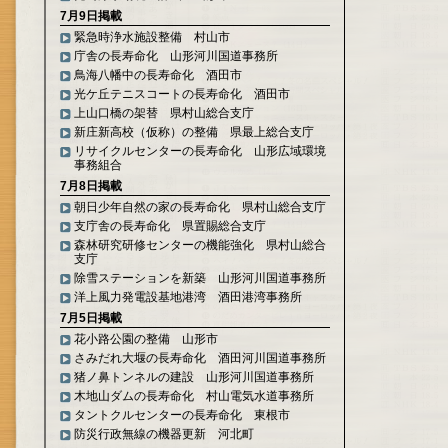
7月9日掲載
緊急時浄水施設整備 村山市
庁舎の長寿命化 山形河川国道事務所
鳥海八幡中の長寿命化 酒田市
光ケ丘テニスコートの長寿命化 酒田市
上山口橋の架替 県村山総合支庁
新庄新高校（仮称）の整備 県最上総合支庁
リサイクルセンターの長寿命化 山形広域環境
事務組合
7月8日掲載
朝日少年自然の家の長寿命化 県村山総合支庁
支庁舎の長寿命化 県置賜総合支庁
森林研究研修センターの機能強化 県村山総合
支庁
除雪ステーションを新築 山形河川国道事務所
洋上風力発電設基地港湾 酒田港湾事務所
7月5日掲載
花小路公園の整備 山形市
さみだれ大堰の長寿命化 酒田河川国道事務所
猪ノ鼻トンネルの建設 山形河川国道事務所
木地山ダムの長寿命化 村山電気水道事務所
タントクルセンターの長寿命化 東根市
防災行政無線の機器更新 河北町