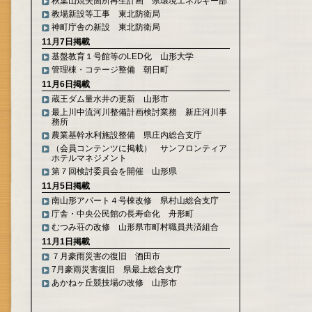
秋葉山焼失箇所再生計画 県環境エネルギー部
教場新設等工事 東北防衛局
神町庁舎の新設 東北防衛局
11月7日掲載
基盤教育１号館等のLED化 山形大学
管理棟・コテージ整備 朝日町
11月6日掲載
蔵王ダム量水井の更新 山形市
最上川中流河川整備計画検討業務 新庄河川事
務所
農業基幹水利施設整備 県庄内総合支庁
（会員コンテンツに掲載） サンフロンティア
ホテルマネジメント
第７回検討委員会を開催 山形県
11月5日掲載
南山形アパート４号棟改修 県村山総合支庁
庁舎・中央公民館の長寿命化 舟形町
むつみ荘の改修 山形県市町村職員共済組合
11月1日掲載
７月豪雨災害の復旧 酒田市
7月豪雨災害復旧 県最上総合支庁
あかねヶ丘競技場の改修 山形市