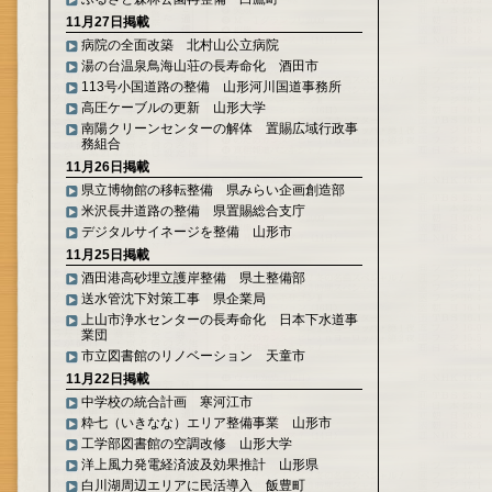
11月27日掲載
病院の全面改築 北村山公立病院
湯の台温泉鳥海山荘の長寿命化 酒田市
113号小国道路の整備 山形河川国道事務所
高圧ケーブルの更新 山形大学
南陽クリーンセンターの解体 置賜広域行政事
務組合
11月26日掲載
県立博物館の移転整備 県みらい企画創造部
米沢長井道路の整備 県置賜総合支庁
デジタルサイネージを整備 山形市
11月25日掲載
酒田港高砂埋立護岸整備 県土整備部
送水管沈下対策工事 県企業局
上山市浄水センターの長寿命化 日本下水道事
業団
市立図書館のリノベーション 天童市
11月22日掲載
中学校の統合計画 寒河江市
粋七（いきなな）エリア整備事業 山形市
工学部図書館の空調改修 山形大学
洋上風力発電経済波及効果推計 山形県
白川湖周辺エリアに民活導入 飯豊町