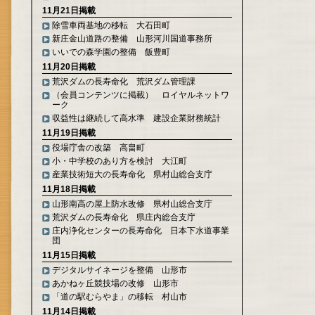
11月21日掲載
除雪車両基地の移転 大石田町
新庄金山道路の整備 山形河川国道事務所
いいでの森学園の整備 飯豊町
11月20日掲載
荒沢ダムの長寿命化 荒沢ダム管理課
（会員コンテンツに掲載） ロイヤルネットワ
ーク
収益性は継続して高水準 建設企業財務統計
11月19日掲載
役場庁舎の改築 高畠町
小・中学校のあり方を検討 大江町
産業技術短大の長寿命化 県村山総合支庁
11月18日掲載
山形南高の屋上防水改修 県村山総合支庁
荒沢ダムの長寿命化 県庄内総合支庁
庄内浄化センターの長寿命化 日本下水道事業
団
11月15日掲載
デジタルサイネージを整備 山形市
あかねヶ丘競技場の改修 山形市
「道の駅むらやま」の移転 村山市
11月14日掲載