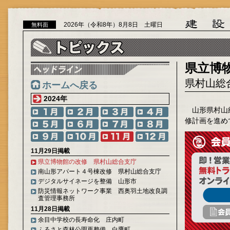
2026年（令和8年）8月8日 土曜日
無料面
県立博
県村山総
ホームへ戻る
2024年
山形県村山
修計画を進め
11月29日掲載
県立博物館の改修 県村山総合支庁
南山形アパート４号棟改修 県村山総合支庁
デジタルサイネージを整備 山形市
防災情報ネットワーク事業 西奥羽土地改良調
査管理事務所
11月28日掲載
余目中学校の長寿命化 庄内町
ふるさと森林公園再整備 白鷹町