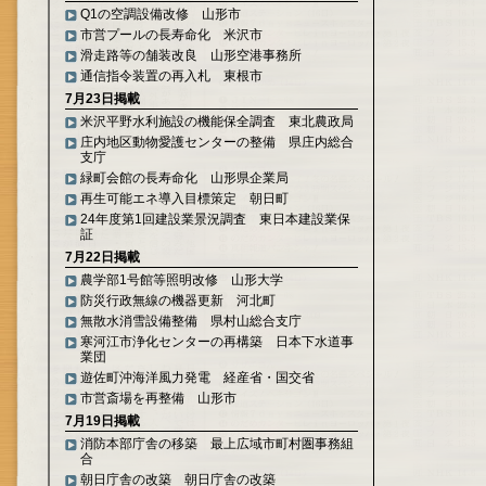
Q1の空調設備改修 山形市
市営プールの長寿命化 米沢市
滑走路等の舗装改良 山形空港事務所
通信指令装置の再入札 東根市
7月23日掲載
米沢平野水利施設の機能保全調査 東北農政局
庄内地区動物愛護センターの整備 県庄内総合
支庁
緑町会館の長寿命化 山形県企業局
再生可能エネ導入目標策定 朝日町
24年度第1回建設業景況調査 東日本建設業保
証
7月22日掲載
農学部1号館等照明改修 山形大学
防災行政無線の機器更新 河北町
無散水消雪設備整備 県村山総合支庁
寒河江市浄化センターの再構築 日本下水道事
業団
遊佐町沖海洋風力発電 経産省・国交省
市営斎場を再整備 山形市
7月19日掲載
消防本部庁舎の移築 最上広域市町村圏事務組
合
朝日庁舎の改築 朝日庁舎の改築