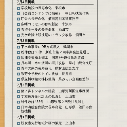
7月4日掲載
学校施設の長寿命化 東根市
（会員コンテンツに掲載） 朝日相扶製作所
庁舎の長寿命化 酒田河川国道事務所
広幡コミセンの移転新築 米沢市
希望ホールの長寿命化 酒田市
光ケ丘陸上競技場のトラック改修 酒田市
7月3日掲載
下水道事業にDB方式導入 鶴岡市
総件数は50件 新庄市第２四半期発注見通し
吹浦高架橋上部工 国道7号遊佐象潟道路
月布川・市の沢川の河川改修 県村山総合支庁
青年の家の長寿命化 県村山総合支庁
致芳小学校のトイレ改修 長井市
県立博物館の移転整備 県みらい企画創造部
7月2日掲載
猪ノ鼻トンネルの建設 山形河川国道事務所
学校長寿命化計画の見直し 上山市
総件数は488件 山形県第２回発注見通し
日本海総合病院の長寿命化 山形県・酒田市病
院機構
7月1日掲載
脱炭素先行地域計画の策定 上山市