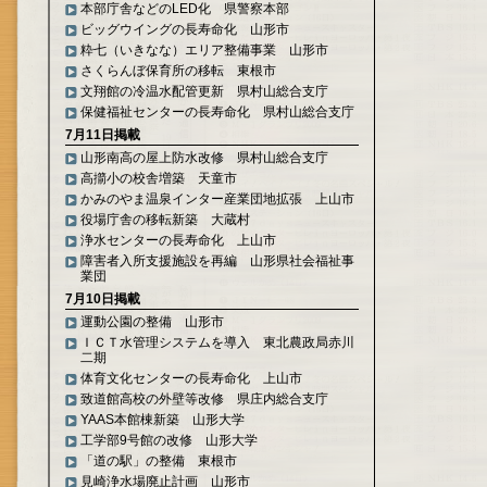
本部庁舎などのLED化 県警察本部
ビッグウイングの長寿命化 山形市
粋七（いきなな）エリア整備事業 山形市
さくらんぼ保育所の移転 東根市
文翔館の冷温水配管更新 県村山総合支庁
保健福祉センターの長寿命化 県村山総合支庁
7月11日掲載
山形南高の屋上防水改修 県村山総合支庁
高擶小の校舎増築 天童市
かみのやま温泉インター産業団地拡張 上山市
役場庁舎の移転新築 大蔵村
浄水センターの長寿命化 上山市
障害者入所支援施設を再編 山形県社会福祉事
業団
7月10日掲載
運動公園の整備 山形市
ＩＣＴ水管理システムを導入 東北農政局赤川
二期
体育文化センターの長寿命化 上山市
致道館高校の外壁等改修 県庄内総合支庁
YAAS本館棟新築 山形大学
工学部9号館の改修 山形大学
「道の駅」の整備 東根市
見崎浄水場廃止計画 山形市