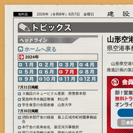
2026年（令和8年）8月7日 金曜日
無料面
山形空
県空港事
ホームへ戻る
2024年
山形県空港
推進計画の策
7月31日掲載
３施設のキュービクル更新 県警察本部
緊急時浄水施設整備 村山市
学生食堂の全面改修 山形大学
7月30日掲載
消防本部庁舎の移築 最上広域市町村圏事務組
合
本庁舎の長寿命化 新庄河川事務所
荷口川水管橋の改築 県村山総合支庁