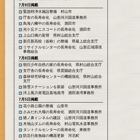
7月9日掲載
緊急時浄水施設整備 村山市
庁舎の長寿命化 山形河川国道事務所
鳥海八幡中の長寿命化 酒田市
光ケ丘テニスコートの長寿命化 酒田市
上山口橋の架替 県村山総合支庁
新庄新高校（仮称）の整備 県最上総合支庁
リサイクルセンターの長寿命化 山形広域環境
事務組合
7月8日掲載
朝日少年自然の家の長寿命化 県村山総合支庁
支庁舎の長寿命化 県置賜総合支庁
森林研究研修センターの機能強化 県村山総合
支庁
除雪ステーションを新築 山形河川国道事務所
洋上風力発電設基地港湾 酒田港湾事務所
7月5日掲載
花小路公園の整備 山形市
さみだれ大堰の長寿命化 酒田河川国道事務所
猪ノ鼻トンネルの建設 山形河川国道事務所
木地山ダムの長寿命化 村山電気水道事務所
タントクルセンターの長寿命化 東根市
防災行政無線の機器更新 河北町