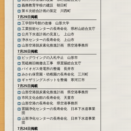
義務教育学校の建設 朝日町
第６次総合計画の策定 川西町
7月29日掲載
工学部9号館の改修 山形大学
工業技術センターの長寿命化 県村山総合支庁
公共下水道計画の見直し 上山市
浄水センターの長寿命化 上山市
山形空港脱炭素化推進計画 県空港事務所
7月26日掲載
ビッグウイングの入札中止 山形市
荒砥橋旧橋撤去工事 県置賜総合支庁
バイオガス発電所の整備 長井市
みかわ保育園・幼稚園の長寿命化 三川町
ギャザリングスポットを整備 寒河江市
7月25日掲載
山形空港脱炭素化推進計画 県空港事務所
市民文化会館の長寿命化 天童市
山形空港の長寿命化 県空港事務所
置賜浄化センターの長寿命化 日本下水道事業
団
山形浄化センターの長寿命化 日本下水道事業
団
7月24日掲載