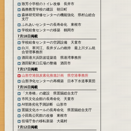
致芳小学校のトイレ改修 長井市
義務教育学校の建設 朝日町
森林研究研修センターの機能強化 県村山総合
支庁
ふれあいセンターの長寿命化 東根市
学校給食センターの移築 鶴岡市
7月18日掲載
学校給食センターの空調設備 天童市
白川、寒河江、長井ダムの維持 最上川ダム統
合管理事務所
酒田港大浜防波堤築造 県港湾事務所
酒田駅東口広場の整備 酒田市
7月17日掲載
山形空港脱炭素化推進計画 県空港事務所
山形浄化センターの再構築 日本下水道事業団
7月16日掲載
「大巻橋」の建設 県置賜総合支庁
市民文化会館の長寿命化 天童市
AI管路劣化予測診断 山形市
置賜文化ホールの長寿命化 県置賜総合支庁
小田島公民館の改修 東根市
役場庁舎の移転新築 大蔵村
7月12日掲載