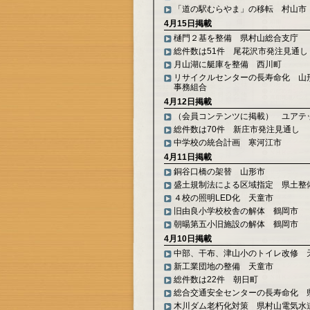
「道の駅むらやま」の移転 村山市
4月15日掲載
樋門２基を整備 県村山総合支庁
総件数は51件 尾花沢市発注見通し
月山湖に艇庫を整備 西川町
リサイクルセンターの長寿命化 山
事務組合
4月12日掲載
（会員コンテンツに掲載） ユアテ
総件数は70件 新庄市発注見通し
中学校の統合計画 寒河江市
4月11日掲載
銅谷口橋の架替 山形市
盛土規制法による区域指定 県土整
４校の照明LED化 天童市
旧由良小学校校舎の解体 鶴岡市
朝暘第五小旧施設の解体 鶴岡市
4月10日掲載
中部、干布、津山小のトイレ改修 
新工業団地の整備 天童市
総件数は22件 朝日町
総合交通安全センターの長寿命化 
木川ダム老朽化対策 県村山電気水