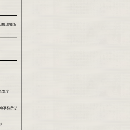
田町環境衛
合支庁
国道事務所ほ
部