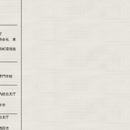
庁
寿命化 東
田町環境衛
専門学校
内総合支庁
井市
合支庁
酒田市