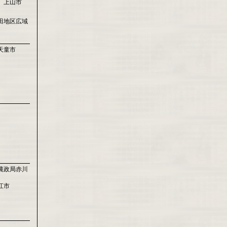
 上山市
田地区広域
天童市
農政局赤川
江市