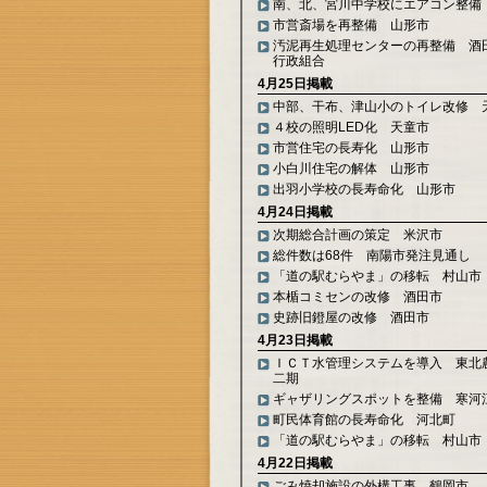
南、北、宮川中学校にエアコン整備
市営斎場を再整備 山形市
汚泥再生処理センターの再整備 酒
行政組合
4月25日掲載
中部、干布、津山小のトイレ改修 
４校の照明LED化 天童市
市営住宅の長寿化 山形市
小白川住宅の解体 山形市
出羽小学校の長寿命化 山形市
4月24日掲載
次期総合計画の策定 米沢市
総件数は68件 南陽市発注見通し
「道の駅むらやま」の移転 村山市
本楯コミセンの改修 酒田市
史跡旧鐙屋の改修 酒田市
4月23日掲載
ＩＣＴ水管理システムを導入 東北
二期
ギャザリングスポットを整備 寒河
町民体育館の長寿命化 河北町
「道の駅むらやま」の移転 村山市
4月22日掲載
ごみ焼却施設の外構工事 鶴岡市