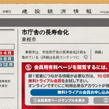
日 木曜日
©IT企画
市庁舎の長寿命化
東根市
東根市は、市役所庁舎の長寿命化計画を
掲載）
進めている（詳細は会員コンテンツに
道事業所
天童市