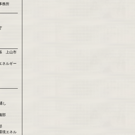
事務所
庁
張 上山市
エネルギー
通し
備部
部
環境エネル