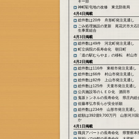
ギー部
神町駐屯地の改修 東北防衛局
4月4日掲載
総件数は20件 舟形町発注見通し
ごみ処理施設の更新 尾花沢市大石
生事業組合
4月3日掲載
総件数は49件 河北町発注見通し
町立病院の長寿命化 朝日町
「道の駅むらやま」の移転 村山市
4月2日掲載
総件数は116件 東根市発注見通し
総件数は66件 村山市発注見通し
総件数は82件 上山市発注見通し
総件数は125件 天童市発注見通し
公共施設等のＬＥＤ化 酒田市
鬼坂トンネルの長寿命化 県庄内総
佐藤孝弘市長らが安全祈願
総件数は234件 山形市発注見通し
総額は392億9,700万円 山形河川
か
4月1日掲載
職員アパートの長寿命化 県警察本
肘折いでゆ館の長寿命化 大蔵村