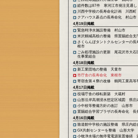
総件数は87件 寒河江市発注見通し
川西中学校の長寿命化計画 川西町
クアハウス碁点の長寿命化 村山市
4月19日掲載
緊急時浄水施設整備 村山市
米沢鶴城高校の整備 県置賜総合支
さくらんぼタントクルセンターの長
根市
ごみ処理施設の更新 尾花沢市大石
生事業組合
4月18日掲載
新工業団地の整備 天童市
市庁舎の長寿命化 東根市
寄宿舎第４寮の改修 鶴岡工業高等
4月17日掲載
役場庁舎の移転新築 大蔵村
山形沿岸高潮浸水想定区域図 県庄
小中校等整備方針の改訂 山形市
置賜総合学習プラザの長寿命化 長
4月16日掲載
致道館中学校の施設整備 県庄内総
GX共創センターを整備 山形大学
小牧浄水場の無停電電源装置修繕 