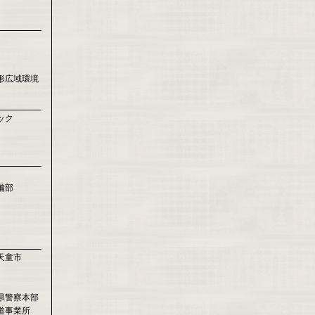
形広域環境
ック
備部
天童市
県警察本部
道事業所