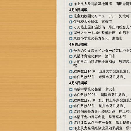
洋上風力発電設基地港湾 酒田港湾
4月9日掲載
児童動物園のリニューアル 河北町
仮設校舎を解体 東根市
くん蒸上屋加温設備 県庄内総合支
屋外スケート場の整備計画 山形市
東郷小学校の長寿命化 東根市
4月8日掲載
かみのやま温泉インター産業団地拡
八幡体育館の解体 酒田市
大朝日岳山頂避難小屋補修 県環境
部
総件数は14件 山形大学発注見通し
総件数は65件 米沢市発注見通し
4月5日掲載
南成中学校の整備 米沢市
総件数は209件 鶴岡市発注見通し
総件数は25件 鮭川村上半期発注見
総件数は35件 長井市発注見通し
道路舗装長寿命化修繕計画 県土整
本部庁舎の長寿命化 県警察本部
道路３次元点群データ化 県土整備
洋上風力発電経済波及効果調査 県