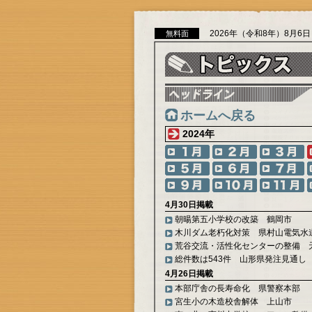
2026年（令和8年）8月6
無料面
ホームへ戻る
2024年
4月30日掲載
朝暘第五小学校の改築 鶴岡市
木川ダム老朽化対策 県村山電気水
荒谷交流・活性化センターの整備 
総件数は543件 山形県発注見通し
4月26日掲載
本部庁舎の長寿命化 県警察本部
宮生小の木造校舎解体 上山市