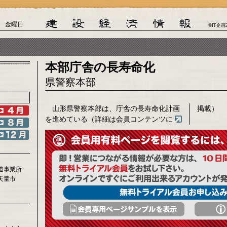
日 金曜日
©IT企画
本部庁舎の長寿命化
県警察本部
山形県警察本部は、庁舎の長寿命化計画
掲載）
を進めている（詳細は会員コンテンツに
道事業所
天童市