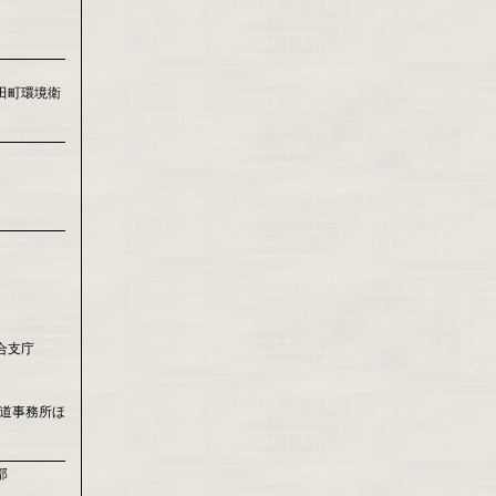
田町環境衛
合支庁
国道事務所ほ
部