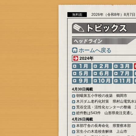
2026年（令和8年）8月7
無料面
ホームへ戻る
2024年
4月30日掲載
朝暘第五小学校の改築 鶴岡市
木川ダム老朽化対策 県村山電気水
荒谷交流・活性化センターの整備 
総件数は543件 山形県発注見通し
4月26日掲載
本部庁舎の長寿命化 県警察本部
宮生小の木造校舎解体 上山市