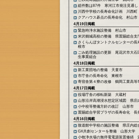
総件数は87件 寒河江市発注見通し
川西中学校の長寿命化計画 川西町
クアハウス碁点の長寿命化 村山市
4月19日掲載
緊急時浄水施設整備 村山市
米沢鶴城高校の整備 県置賜総合支
さくらんぼタントクルセンターの長
根市
ごみ処理施設の更新 尾花沢市大石
生事業組合
4月18日掲載
新工業団地の整備 天童市
市庁舎の長寿命化 東根市
寄宿舎第４寮の改修 鶴岡工業高等
4月17日掲載
役場庁舎の移転新築 大蔵村
山形沿岸高潮浸水想定区域図 県庄
小中校等整備方針の改訂 山形市
置賜総合学習プラザの長寿命化 長
4月16日掲載
致道館中学校の施設整備 県庄内総
GX共創センターを整備 山形大学
小牧浄水場の無停電電源装置修繕 