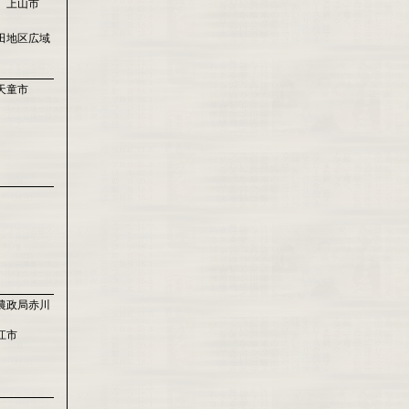
 上山市
田地区広域
天童市
農政局赤川
江市