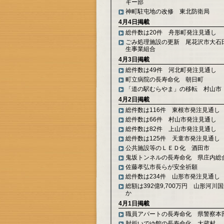
ギー部
神町駐屯地の改修 東北防衛局
4月4日掲載
総件数は20件 舟形町発注見通し
ごみ処理施設の更新 尾花沢市大石
生事業組合
4月3日掲載
総件数は49件 河北町発注見通し
町立病院の長寿命化 朝日町
「道の駅むらやま」の移転 村山市
4月2日掲載
総件数は116件 東根市発注見通し
総件数は66件 村山市発注見通し
総件数は82件 上山市発注見通し
総件数は125件 天童市発注見通し
公共施設等のＬＥＤ化 酒田市
鬼坂トンネルの長寿命化 県庄内総
佐藤孝弘市長らが安全祈願
総件数は234件 山形市発注見通し
総額は392億9,700万円 山形河川
か
4月1日掲載
職員アパートの長寿命化 県警察本
肘折いでゆ館の長寿命化 大蔵村