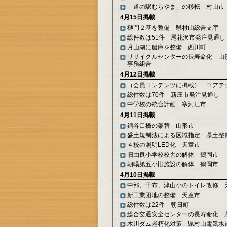
「道の駅むらやま」の移転 村山市
4月15日掲載
樋門２基を整備 県村山総合支庁
総件数は51件 尾花沢市発注見通し
月山湖に艇庫を整備 西川町
リサイクルセンターの長寿命化 山
事務組合
4月12日掲載
（会員コンテンツに掲載） ユアテ
総件数は70件 新庄市発注見通し
中学校の統合計画 寒河江市
4月11日掲載
銅谷口橋の架替 山形市
盛土規制法による区域指定 県土整
４校の照明LED化 天童市
旧由良小学校校舎の解体 鶴岡市
朝暘第五小旧施設の解体 鶴岡市
4月10日掲載
中部、干布、津山小のトイレ改修 
新工業団地の整備 天童市
総件数は22件 朝日町
総合交通安全センターの長寿命化 
木川ダム老朽化対策 県村山電気水