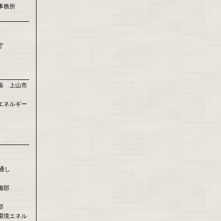
事務所
庁
張 上山市
エネルギー
通し
備部
部
環境エネル