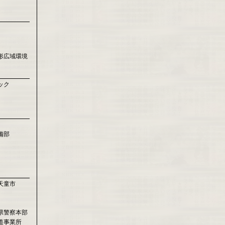
形広域環境
ック
備部
天童市
県警察本部
道事業所