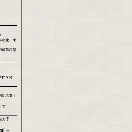
庁
寿命化 東
田町環境衛
専門学校
内総合支庁
井市
合支庁
酒田市