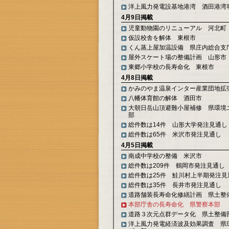
洋上風力発電設基地港湾 酒田港湾
4月9日掲載
児童動物園のリニューアル 河北町
仮設校舎を解体 東根市
くん蒸上屋加温設備 県庄内総合支
屋外スケート場の整備計画 山形市
東郷小学校の長寿命化 東根市
4月8日掲載
かみのやま温泉インター産業団地拡
八幡体育館の解体 酒田市
大朝日岳山頂避難小屋補修 県環境
部
総件数は14件 山形大学発注見通し
総件数は65件 米沢市発注見通し
4月5日掲載
南成中学校の整備 米沢市
総件数は209件 鶴岡市発注見通し
総件数は25件 鮭川村上半期発注見
総件数は35件 長井市発注見通し
道路舗装長寿命化修繕計画 県土整
本部庁舎の長寿命化 県警察本部
道路３次元点群データ化 県土整備
洋上風力発電経済波及効果調査 県