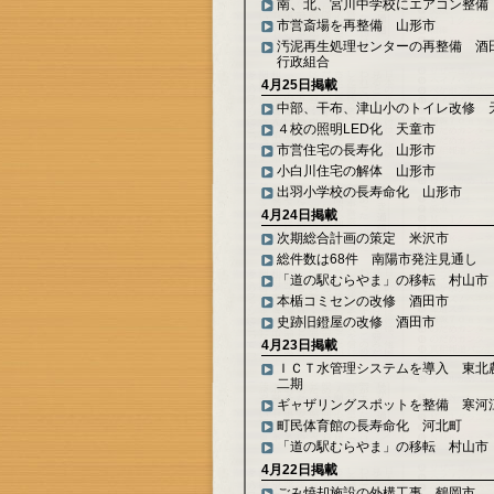
南、北、宮川中学校にエアコン整備
市営斎場を再整備 山形市
汚泥再生処理センターの再整備 酒
行政組合
4月25日掲載
中部、干布、津山小のトイレ改修 
４校の照明LED化 天童市
市営住宅の長寿化 山形市
小白川住宅の解体 山形市
出羽小学校の長寿命化 山形市
4月24日掲載
次期総合計画の策定 米沢市
総件数は68件 南陽市発注見通し
「道の駅むらやま」の移転 村山市
本楯コミセンの改修 酒田市
史跡旧鐙屋の改修 酒田市
4月23日掲載
ＩＣＴ水管理システムを導入 東北
二期
ギャザリングスポットを整備 寒河
町民体育館の長寿命化 河北町
「道の駅むらやま」の移転 村山市
4月22日掲載
ごみ焼却施設の外構工事 鶴岡市