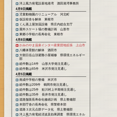
洋上風力発電設基地港湾 酒田港湾事務所
4月9日掲載
児童動物園のリニューアル 河北町
仮設校舎を解体 東根市
くん蒸上屋加温設備 県庄内総合支庁
屋外スケート場の整備計画 山形市
東郷小学校の長寿命化 東根市
4月8日掲載
かみのやま温泉インター産業団地拡張 上山市
八幡体育館の解体 酒田市
大朝日岳山頂避難小屋補修 県環境エネルギー
部
総件数は14件 山形大学発注見通し
総件数は65件 米沢市発注見通し
4月5日掲載
南成中学校の整備 米沢市
総件数は209件 鶴岡市発注見通し
総件数は25件 鮭川村上半期発注見通し
総件数は35件 長井市発注見通し
道路舗装長寿命化修繕計画 県土整備部
本部庁舎の長寿命化 県警察本部
道路３次元点群データ化 県土整備部
洋上風力発電経済波及効果調査 県環境エネル