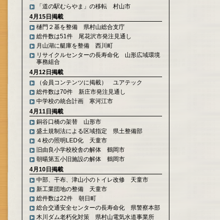
「道の駅むらやま」の移転 村山市
4月15日掲載
樋門２基を整備 県村山総合支庁
総件数は51件 尾花沢市発注見通し
月山湖に艇庫を整備 西川町
リサイクルセンターの長寿命化 山形広域環境
事務組合
4月12日掲載
（会員コンテンツに掲載） ユアテック
総件数は70件 新庄市発注見通し
中学校の統合計画 寒河江市
4月11日掲載
銅谷口橋の架替 山形市
盛土規制法による区域指定 県土整備部
４校の照明LED化 天童市
旧由良小学校校舎の解体 鶴岡市
朝暘第五小旧施設の解体 鶴岡市
4月10日掲載
中部、干布、津山小のトイレ改修 天童市
新工業団地の整備 天童市
総件数は22件 朝日町
総合交通安全センターの長寿命化 県警察本部
木川ダム老朽化対策 県村山電気水道事業所