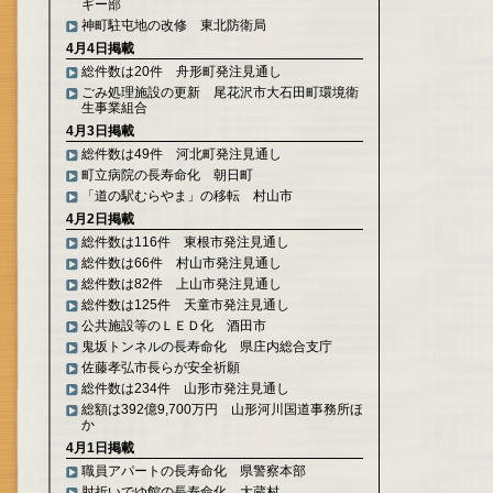
ギー部
神町駐屯地の改修 東北防衛局
4月4日掲載
総件数は20件 舟形町発注見通し
ごみ処理施設の更新 尾花沢市大石田町環境衛
生事業組合
4月3日掲載
総件数は49件 河北町発注見通し
町立病院の長寿命化 朝日町
「道の駅むらやま」の移転 村山市
4月2日掲載
総件数は116件 東根市発注見通し
総件数は66件 村山市発注見通し
総件数は82件 上山市発注見通し
総件数は125件 天童市発注見通し
公共施設等のＬＥＤ化 酒田市
鬼坂トンネルの長寿命化 県庄内総合支庁
佐藤孝弘市長らが安全祈願
総件数は234件 山形市発注見通し
総額は392億9,700万円 山形河川国道事務所ほ
か
4月1日掲載
職員アパートの長寿命化 県警察本部
肘折いでゆ館の長寿命化 大蔵村