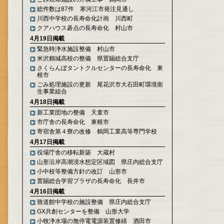
総件数は87件 寒河江市発注見通し
川西中学校の長寿命化計画 川西町
クアハウス碁点の長寿命化 村山市
4月19日掲載
緊急時浄水施設整備 村山市
米沢鶴城高校の整備 県置賜総合支庁
さくらんぼタントクルセンターの長寿命化 東
根市
ごみ処理施設の更新 尾花沢市大石田町環境衛
生事業組合
4月18日掲載
新工業団地の整備 天童市
市庁舎の長寿命化 東根市
寄宿舎第４寮の改修 鶴岡工業高等専門学校
4月17日掲載
役場庁舎の移転新築 大蔵村
山形沿岸高潮浸水想定区域図 県庄内総合支庁
小中校等整備方針の改訂 山形市
置賜総合学習プラザの長寿命化 長井市
4月16日掲載
致道館中学校の施設整備 県庄内総合支庁
GX共創センターを整備 山形大学
小牧浄水場の無停電電源装置修繕 酒田市