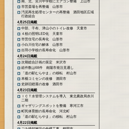
南、北、宮川中学校にエアコン整備 上山市
市営斎場を再整備 山形市
汚泥再生処理センターの再整備 酒田地区広域
行政組合
4月25日掲載
中部、干布、津山小のトイレ改修 天童市
４校の照明LED化 天童市
市営住宅の長寿化 山形市
小白川住宅の解体 山形市
出羽小学校の長寿命化 山形市
4月24日掲載
次期総合計画の策定 米沢市
総件数は68件 南陽市発注見通し
「道の駅むらやま」の移転 村山市
本楯コミセンの改修 酒田市
史跡旧鐙屋の改修 酒田市
4月23日掲載
ＩＣＴ水管理システムを導入 東北農政局赤川
二期
ギャザリングスポットを整備 寒河江市
町民体育館の長寿命化 河北町
「道の駅むらやま」の移転 村山市
4月22日掲載
ごみ焼却施設の外構工事 鶴岡市