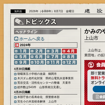
2026年（令和8年）8月7日 金曜日
無料面
かみの
上山市
ホームへ戻る
2024年
上山市は、
業団地」の拡
4月30日掲載
朝暘第五小学校の改築 鶴岡市
木川ダム老朽化対策 県村山電気水道事業所
荒谷交流・活性化センターの整備 天童市
総件数は543件 山形県発注見通し
4月26日掲載
本部庁舎の長寿命化 県警察本部
宮生小の木造校舎解体 上山市