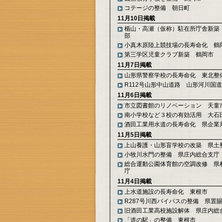
コテージの整備 朝日町
11月10日掲載
楯山・高瀬（仮称）駐在所庁舎新築
部
小真木原陸上競技場の長寿命化 鶴
第三学区児童クラブ新築 鶴岡市
11月7日掲載
山形県警察学校の長寿命化 東北整
R112号山形中山道路 山形河川国
11月6日掲載
市立図書館のリノベーション 天童
南小学校など３校の有効活用 大石
酒田工業用水道の長寿命化 県企業
11月5日掲載
上山養護・山形盲学校の改築 県土
小牧川水門の整備 県庄内総合支庁
総合運動公園体育館の空調改修 県
庁
11月4日掲載
上水道施設の長寿命化 東根市
R287号川西バイパスの整備 県置
旧酒田工業高校施設解体 県庄内総
「道の駅」の整備 東根市