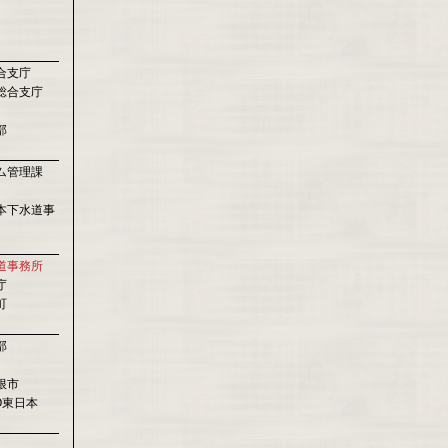
合支庁
総合支庁
部
ム管理課
本下水道事
道事務所
庁
町
部
根市
O東日本