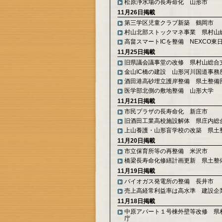
松原浄水場の長寿命化 山形市
11月26日掲載
第三学区児童クラブ新築 鶴岡市
村山北部ストックマネ事業 県村山
高畠スマートICを整備 NEXCO東
11月25日掲載
旧県議会議事堂の改修 県村山総合
金山IC橋の建設 山形河川国道事務
酒田港高砂埋立護岸整備 県土整備
医学部北側の敷地整備 山形大学
11月21日掲載
市民プラザの長寿命化 新庄市
旧酒田工業高校施設解体 県庄内総
上山養護・山形盲学校の改築 県土
11月20日掲載
市立保育所等の再整備 米沢市
橋梁長寿命化修繕計画更新 県土整
11月19日掲載
バイオガス発電所の整備 長井市
売上高経常利益率は高水準 建設企
11月18日掲載
中原アパート１号棟外壁等改修 県
庁