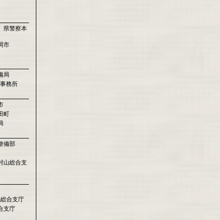
 県警察本
岡市
備局
道事務所
市
田町
局
整備部
村山総合支
賜総合支庁
合支庁