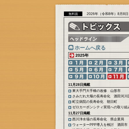
2026年（令和8年）8月8
無料面
ホームへ戻る
2025年
11月28日掲載
東大手門大手橋の改修 山形市
さみだれ大堰の長寿命化 酒田河川
町立病院の長寿命化 朝日町
ゼロカーボンシティ実現への取り組
11月27日掲載
西川浄水場の長寿命化 県企業局
ウォーターPPP導入を検討 酒田市