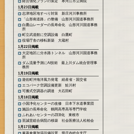
経営強化プランの策定 寒河江市立病院
1月23日掲載
志津地区地すべり対策 新庄河川事務所
「山形南道路」の整備 山形河川国道事務所
白鷹山レーダーの長寿命化 山形河川国道事務
所
町立武道館に空調設備 白鷹町
役場庁舎の移転新築 大蔵村
1月22日掲載
大淀地区に分水路トンネル 山形河川国道事務
所
ダム流量予測にAI技術 最上川ダム統合管理事
務所
1月19日掲載
遊佐町沖海洋風力発電 経産省・国交省
エコパーク空調設備更新 鮭川村
可搬式空調器の調達 大石田町
1月18日掲載
小国浄化センターの改修 日本下水道事業団
施設の長寿命化 鶴岡高専高等専門学校
ふれあいセンターのZEB化 東根市
至誠堂総合病院の移築 社会医療法人松柏会
1月17日掲載
薫蒸倉庫加温設備設置 県庄内総合支庁