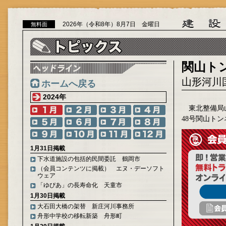
2026年（令和8年）8月7日 金曜日
無料面
関山ト
山形河川
ホームへ戻る
2024年
東北整備局
48号関山ト
1月31日掲載
下水道施設の包括的民間委託 鶴岡市
（会員コンテンツに掲載） エヌ・デーソフト
ウェア
「ゆぴあ」の長寿命化 天童市
1月30日掲載
大石田大橋の架替 新庄河川事務所
舟形中学校の移転新築 舟形町