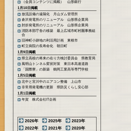
（会員コンテンツに掲載） 山形銀行
1月10日掲載
放流設備の遠隔化 月山ダム管理所
倉沢発電所のリニューアル 山形県企業局
肘折発電所のリニューアル 山形県企業局
消防本部庁舎の移築 最上広域市町村圏事務組
合
旧神町小跡地の利活用計画 東根市
町立病院の長寿命化 朝日町
1月9日掲載
県立高校の将来の在り方検討委員会 県教育局
風明山トンネル変状対策 東日本高速道路
「国際寮」の新築 鶴岡工業高等専門学校
1月5日掲載
北中と宮川中のエアコン整備 上山市
非常用発電機の更新 県防災くらし安心部
1月1日掲載
年賀 株式会社IT企画
2026年
2025年
2023年
2022年
2021年
2020年