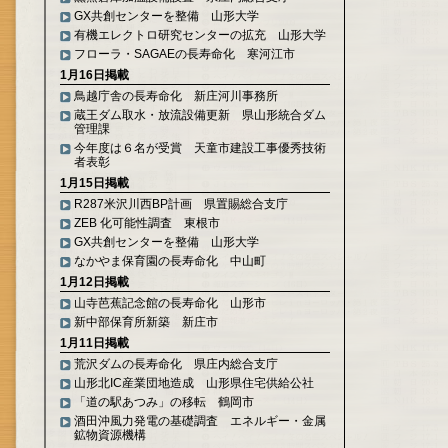
GX共創センターを整備 山形大学
有機エレクトロ研究センターの拡充 山形大学
フローラ・SAGAEの長寿命化 寒河江市
1月16日掲載
鳥越庁舎の長寿命化 新庄河川事務所
蔵王ダム取水・放流設備更新 県山形統合ダム
管理課
今年度は６名が受賞 天童市建設工事優秀技術
者表彰
1月15日掲載
R287米沢川西BP計画 県置賜総合支庁
ZEB 化可能性調査 東根市
GX共創センターを整備 山形大学
なかやま保育園の長寿命化 中山町
1月12日掲載
山寺芭蕉記念館の長寿命化 山形市
新中部保育所新築 新庄市
1月11日掲載
荒沢ダムの長寿命化 県庄内総合支庁
山形北IC産業団地造成 山形県住宅供給公社
「道の駅あつみ」の移転 鶴岡市
酒田沖風力発電の基礎調査 エネルギー・金属
鉱物資源機構