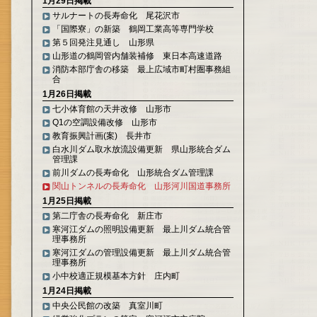
1月29日掲載
サルナートの長寿命化 尾花沢市
「国際寮」の新築 鶴岡工業高等専門学校
第５回発注見通し 山形県
山形道の鶴岡管内舗装補修 東日本高速道路
消防本部庁舎の移築 最上広域市町村圏事務組
合
1月26日掲載
七小体育館の天井改修 山形市
Q1の空調設備改修 山形市
教育振興計画(案) 長井市
白水川ダム取水放流設備更新 県山形統合ダム
管理課
前川ダムの長寿命化 山形統合ダム管理課
関山トンネルの長寿命化 山形河川国道事務所
1月25日掲載
第二庁舎の長寿命化 新庄市
寒河江ダムの照明設備更新 最上川ダム統合管
理事務所
寒河江ダムの管理設備更新 最上川ダム統合管
理事務所
小中校適正規模基本方針 庄内町
1月24日掲載
中央公民館の改築 真室川町