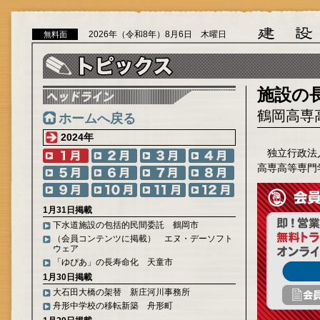
2026年（令和8年）8月6日 木曜日
無料面
施設の
鶴岡高専
ホームへ戻る
2024年
独立行政法
高専高等専門
1月31日掲載
下水道施設の包括的民間委託 鶴岡市
（会員コンテンツに掲載） エヌ・デーソフト
ウェア
「ゆぴあ」の長寿命化 天童市
1月30日掲載
大石田大橋の架替 新庄河川事務所
舟形中学校の移転新築 舟形町