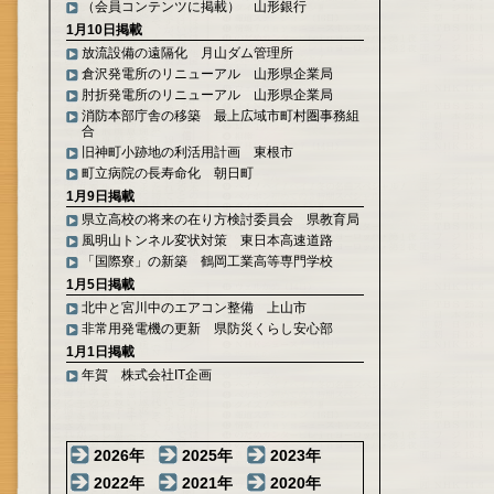
（会員コンテンツに掲載） 山形銀行
1月10日掲載
放流設備の遠隔化 月山ダム管理所
倉沢発電所のリニューアル 山形県企業局
肘折発電所のリニューアル 山形県企業局
消防本部庁舎の移築 最上広域市町村圏事務組
合
旧神町小跡地の利活用計画 東根市
町立病院の長寿命化 朝日町
1月9日掲載
県立高校の将来の在り方検討委員会 県教育局
風明山トンネル変状対策 東日本高速道路
「国際寮」の新築 鶴岡工業高等専門学校
1月5日掲載
北中と宮川中のエアコン整備 上山市
非常用発電機の更新 県防災くらし安心部
1月1日掲載
年賀 株式会社IT企画
2026年
2025年
2023年
2022年
2021年
2020年