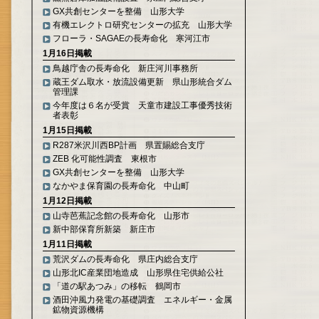
GX共創センターを整備 山形大学
有機エレクトロ研究センターの拡充 山形大学
フローラ・SAGAEの長寿命化 寒河江市
1月16日掲載
鳥越庁舎の長寿命化 新庄河川事務所
蔵王ダム取水・放流設備更新 県山形統合ダム
管理課
今年度は６名が受賞 天童市建設工事優秀技術
者表彰
1月15日掲載
R287米沢川西BP計画 県置賜総合支庁
ZEB 化可能性調査 東根市
GX共創センターを整備 山形大学
なかやま保育園の長寿命化 中山町
1月12日掲載
山寺芭蕉記念館の長寿命化 山形市
新中部保育所新築 新庄市
1月11日掲載
荒沢ダムの長寿命化 県庄内総合支庁
山形北IC産業団地造成 山形県住宅供給公社
「道の駅あつみ」の移転 鶴岡市
酒田沖風力発電の基礎調査 エネルギー・金属
鉱物資源機構