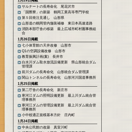
1月29日掲載
サルナートの長寿命化 尾花沢市
「国際寮」の新築 鶴岡工業高等専門学校
第５回発注見通し 山形県
山形道の鶴岡管内舗装補修 東日本高速道路
消防本部庁舎の移築 最上広域市町村圏事務組
合
1月26日掲載
七小体育館の天井改修 山形市
Q1の空調設備改修 山形市
教育振興計画(案) 長井市
白水川ダム取水放流設備更新 県山形統合ダム
管理課
前川ダムの長寿命化 山形統合ダム管理課
関山トンネルの長寿命化 山形河川国道事務所
1月25日掲載
第二庁舎の長寿命化 新庄市
寒河江ダムの照明設備更新 最上川ダム統合管
理事務所
寒河江ダムの管理設備更新 最上川ダム統合管
理事務所
小中校適正規模基本方針 庄内町
1月24日掲載
中央公民館の改築 真室川町