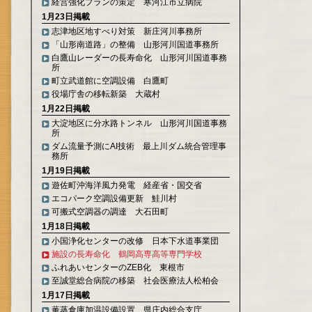
経営強化プランの策定 寒河江市立病院
1月23日掲載
志津地区地すべり対策 新庄河川事務所
「山形南道路」の整備 山形河川国道事務所
白鷹山レーダーの長寿命化 山形河川国道事務
所
町立武道館に空調設備 白鷹町
役場庁舎の移転新築 大蔵村
1月22日掲載
大淀地区に分水路トンネル 山形河川国道事務
所
ダム流量予測にAI技術 最上川ダム統合管理事
務所
1月19日掲載
遊佐町沖海洋風力発電 経産省・国交省
エコパーク空調設備更新 鮭川村
可搬式空調器の調達 大石田町
1月18日掲載
小国浄化センターの改修 日本下水道事業団
施設の長寿命化 鶴岡高専高等専門学校
ふれあいセンターのZEB化 東根市
至誠堂総合病院の移築 社会医療法人松柏会
1月17日掲載
薫蒸倉庫加温設備設置 県庄内総合支庁