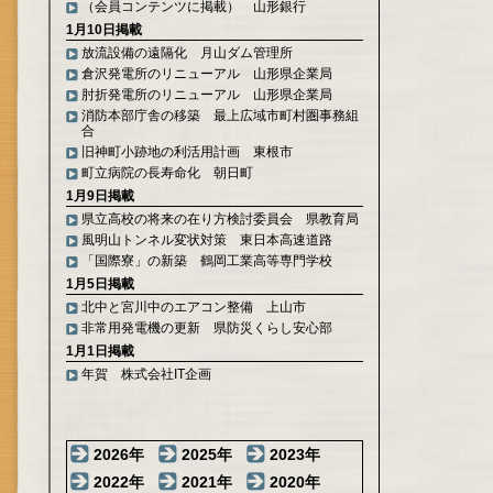
（会員コンテンツに掲載） 山形銀行
1月10日掲載
放流設備の遠隔化 月山ダム管理所
倉沢発電所のリニューアル 山形県企業局
肘折発電所のリニューアル 山形県企業局
消防本部庁舎の移築 最上広域市町村圏事務組
合
旧神町小跡地の利活用計画 東根市
町立病院の長寿命化 朝日町
1月9日掲載
県立高校の将来の在り方検討委員会 県教育局
風明山トンネル変状対策 東日本高速道路
「国際寮」の新築 鶴岡工業高等専門学校
1月5日掲載
北中と宮川中のエアコン整備 上山市
非常用発電機の更新 県防災くらし安心部
1月1日掲載
年賀 株式会社IT企画
2026年
2025年
2023年
2022年
2021年
2020年