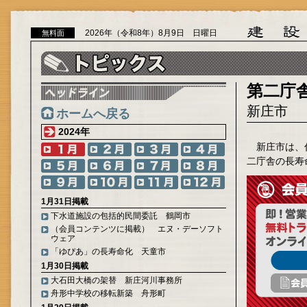
2026年（令和8年）8月9日 日曜日
無料面
第二庁
新庄市
ホームへ戻る
2024年
新庄市は、
二庁舎の長寿
1月31日掲載
下水道施設の包括的民間委託 鶴岡市
（会員コンテンツに掲載） エヌ・デーソフト
ウェア
「ゆぴあ」の長寿命化 天童市
1月30日掲載
大石田大橋の架替 新庄河川事務所
舟形中学校の移転新築 舟形町