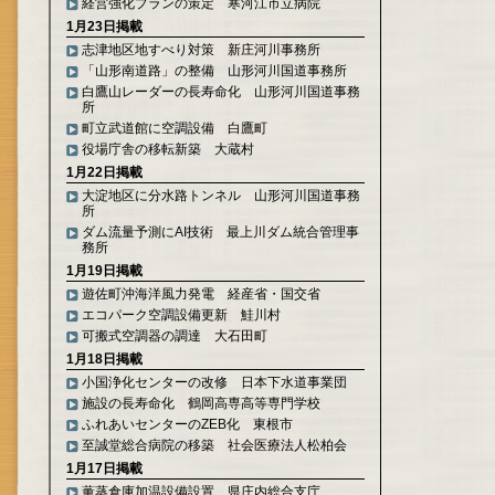
経営強化プランの策定 寒河江市立病院
1月23日掲載
志津地区地すべり対策 新庄河川事務所
「山形南道路」の整備 山形河川国道事務所
白鷹山レーダーの長寿命化 山形河川国道事務
所
町立武道館に空調設備 白鷹町
役場庁舎の移転新築 大蔵村
1月22日掲載
大淀地区に分水路トンネル 山形河川国道事務
所
ダム流量予測にAI技術 最上川ダム統合管理事
務所
1月19日掲載
遊佐町沖海洋風力発電 経産省・国交省
エコパーク空調設備更新 鮭川村
可搬式空調器の調達 大石田町
1月18日掲載
小国浄化センターの改修 日本下水道事業団
施設の長寿命化 鶴岡高専高等専門学校
ふれあいセンターのZEB化 東根市
至誠堂総合病院の移築 社会医療法人松柏会
1月17日掲載
薫蒸倉庫加温設備設置 県庄内総合支庁