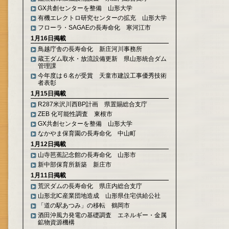
GX共創センターを整備 山形大学
有機エレクトロ研究センターの拡充 山形大学
フローラ・SAGAEの長寿命化 寒河江市
1月16日掲載
鳥越庁舎の長寿命化 新庄河川事務所
蔵王ダム取水・放流設備更新 県山形統合ダム
管理課
今年度は６名が受賞 天童市建設工事優秀技術
者表彰
1月15日掲載
R287米沢川西BP計画 県置賜総合支庁
ZEB 化可能性調査 東根市
GX共創センターを整備 山形大学
なかやま保育園の長寿命化 中山町
1月12日掲載
山寺芭蕉記念館の長寿命化 山形市
新中部保育所新築 新庄市
1月11日掲載
荒沢ダムの長寿命化 県庄内総合支庁
山形北IC産業団地造成 山形県住宅供給公社
「道の駅あつみ」の移転 鶴岡市
酒田沖風力発電の基礎調査 エネルギー・金属
鉱物資源機構