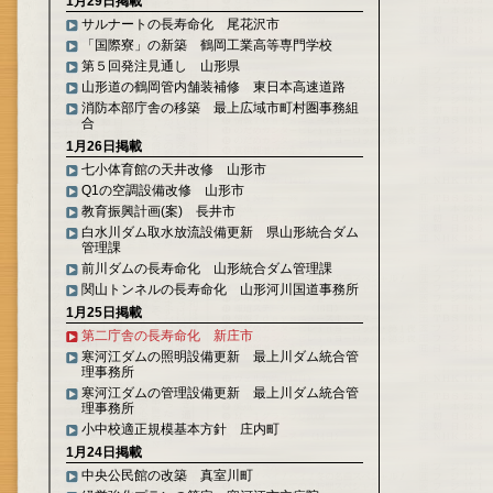
1月29日掲載
サルナートの長寿命化 尾花沢市
「国際寮」の新築 鶴岡工業高等専門学校
第５回発注見通し 山形県
山形道の鶴岡管内舗装補修 東日本高速道路
消防本部庁舎の移築 最上広域市町村圏事務組
合
1月26日掲載
七小体育館の天井改修 山形市
Q1の空調設備改修 山形市
教育振興計画(案) 長井市
白水川ダム取水放流設備更新 県山形統合ダム
管理課
前川ダムの長寿命化 山形統合ダム管理課
関山トンネルの長寿命化 山形河川国道事務所
1月25日掲載
第二庁舎の長寿命化 新庄市
寒河江ダムの照明設備更新 最上川ダム統合管
理事務所
寒河江ダムの管理設備更新 最上川ダム統合管
理事務所
小中校適正規模基本方針 庄内町
1月24日掲載
中央公民館の改築 真室川町