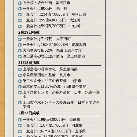
中学校の統合計画 寒河江市
一般会計は90億円 西川町
一般会計は234億7,000万円 寒河江市
一般会計は59億4,800万円 大江町
一般会計は59億5,700万円 中山町
2月19日掲載
一般会計は71億円 大石田町
一般会計は165億7,500万円 尾花沢市
大雨災害復旧52件 県最上総合支庁
酒田港高砂埋立護岸整備 県土整備部
2月18日掲載
山形空港の長寿命化 県土整備部
今泉産業団地の整備 長井市
第二公園他エリアの再整備 山形市
資本的支出は0.7%の減 山形県企業局
山形浄化センターの長寿命化 日本下水道事業
団
上山市浄水センターの長寿命化 日本下水道事
業団
2月17日掲載
一般会計は99億4,000万円 白鷹町
一般会計は107億5,700万円 河北町
一般会計は6,754億1,900万円 山形県