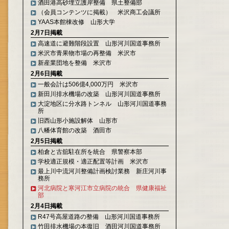
酒田港高砂埋立護岸整備 県土整備部
（会員コンテンツに掲載） 米沢商工会議所
YAAS本館棟改修 山形大学
2月7日掲載
高速道に避難階段設置 山形河川国道事務所
米沢市青果物市場の再整備 米沢市
新産業団地を整備 米沢市
2月6日掲載
一般会計は506億4,000万円 米沢市
新田川排水機場の改築 山形河川国道事務所
大淀地区に分水路トンネル 山形河川国道事務
所
旧西山形小施設解体 山形市
八幡体育館の改築 酒田市
2月5日掲載
柏倉と古舘駐在所を統合 県警察本部
学校適正規模・適正配置等計画 米沢市
最上川中流河川整備計画検討業務 新庄河川事
務所
河北病院と寒河江市立病院の統合 県健康福祉
部
2月4日掲載
R47号高屋道路の整備 山形河川国道事務所
竹田排水機場の本復旧 酒田河川国道事務所