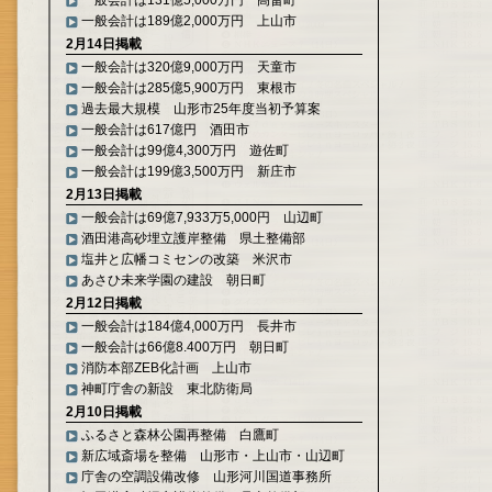
一般会計は131億5,000万円 高畠町
一般会計は189億2,000万円 上山市
2月14日掲載
一般会計は320億9,000万円 天童市
一般会計は285億5,900万円 東根市
過去最大規模 山形市25年度当初予算案
一般会計は617億円 酒田市
一般会計は99億4,300万円 遊佐町
一般会計は199億3,500万円 新庄市
2月13日掲載
一般会計は69億7,933万5,000円 山辺町
酒田港高砂埋立護岸整備 県土整備部
塩井と広幡コミセンの改築 米沢市
あさひ未来学園の建設 朝日町
2月12日掲載
一般会計は184億4,000万円 長井市
一般会計は66億8.400万円 朝日町
消防本部ZEB化計画 上山市
神町庁舎の新設 東北防衛局
2月10日掲載
ふるさと森林公園再整備 白鷹町
新広域斎場を整備 山形市・上山市・山辺町
庁舎の空調設備改修 山形河川国道事務所