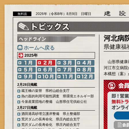
2026年（令和8年）8月9日 日曜日
無料面
河北病
県健康福
ホームへ戻る
2025年
山形県健康
河江市立病院
本構想（案）
2月28日掲載
蔵王橋の架替 県村山総合支庁
熱の面的利用可能性調査 県環境エネルギー部
今泉産業団地の整備 山形県住宅供給公社
2月27日掲載
酒田港高砂埋立護岸整備 県土整備部
荒沢ダムの長寿命化 県庄内総合支庁
荒沢ダムの長寿命化 県庄内総合支庁