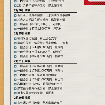
庄内空港RESAの整備 庄内総合支庁
設計労務単価等の改定 県土整備部
2月26日掲載
新庄金山道路の整備 山形河川国道事務所
柏倉と古舘駐在所を統合 県警察本部
一般会計は87億8,000万円 小国町
一般会計は47億1,300万円 戸沢村
2月25日掲載
朝日学園の改築 村山総合支庁
南部公民館・体育館の長寿命化 山形市
一般会計は141億9,500万円 庄内町
一般会計は74億4,600万円 飯豊町
一般会計は807億7,000万円 鶴岡市
2月21日掲載
一般会計は137億4,000万円 川西町
一般会計は172億1,000万円 南陽市
庄内橋の架替 県道余目松山線
一般会計は178億1,000万円 村山市
和田川の河川改修 県置賜総合支庁
県営住宅長寿命化計画 県土整備部
新市立図書館の整備 鶴岡市
2月20日掲載
古佐川の河川改修 県村山総合支庁