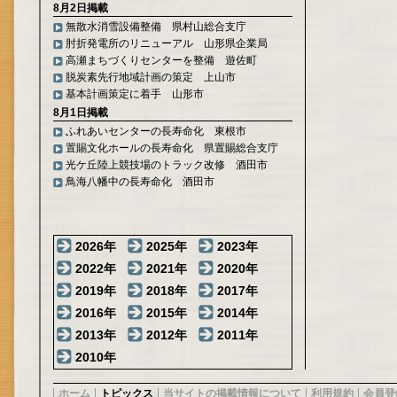
8月2日掲載
無散水消雪設備整備 県村山総合支庁
肘折発電所のリニューアル 山形県企業局
高瀬まちづくりセンターを整備 遊佐町
脱炭素先行地域計画の策定 上山市
基本計画策定に着手 山形市
8月1日掲載
ふれあいセンターの長寿命化 東根市
置賜文化ホールの長寿命化 県置賜総合支庁
光ケ丘陸上競技場のトラック改修 酒田市
鳥海八幡中の長寿命化 酒田市
2026年
2025年
2023年
2022年
2021年
2020年
2019年
2018年
2017年
2016年
2015年
2014年
2013年
2012年
2011年
2010年
ホーム
トピックス
当サイトの掲載情報について
利用規約
会員登