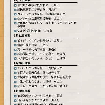
8月22日掲載
旧北辰小学校の校舎解体 新庄市
町民体育館の長寿命化 河北町
コテージの長寿命化 県村山総合支庁
かみのやま温泉駅周辺整備 上山市
生田排水機場を新設 最上川下流左岸農業水利
事業所
Q1の空調設備改修 山形市
8月21日掲載
ビッグウイングの長寿命化 山形市
運動公園の整備 山形市
第一中学校の長寿命化 東根市
地籍調査支援システムを導入 米沢市
バス待合所のリノベーション 山形市
8月20日掲載
スパールの長寿命化 庄内総合支庁
支庁舎の長寿命化 庄内総合支庁
置賜家畜保健衛生所改築 県置賜総合支庁
「道の駅むらやま」の移転 村山市
光ケ丘テニスコートの長寿命化 酒田市
8月19日掲載
健康福祉センターの再整備 白鷹町
川西まちなかテラス新築 川西町
元尾花沢警職員AP解体 県警察本部