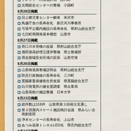
次期総合センターの整備 小国町
8月28日掲載
旧上郷児童センター解体 米沢市
鳥越庁舎の長寿命化 新庄河川事務所
弓張平公園内施設の長寿命化 県村山総合支庁
七日町再開発基本構想 山形市
8月27日掲載
荷口川水管橋の改築 県村山総合支庁
酒田港高砂埋立護岸整備 県土整備部
滑走路端安全区域の拡張 山形空港
8月26日掲載
山形南道路整備説明会 県村山総合支庁
防災行政無線の長寿命化 三川町
置賜家畜保健衛生所改築 県置賜総合支庁
白川発電所の健全度調査 県企業局
山形高校の施設整備 日本大学
8月23日掲載
総件数は316件 山形県第３回発注見通し
第２回屋内スケート施設検討会議 県みらい企
画創造部
浄水センターの長寿命化 上山市
あつみ温泉トンネルLED化 県庄内総合支庁