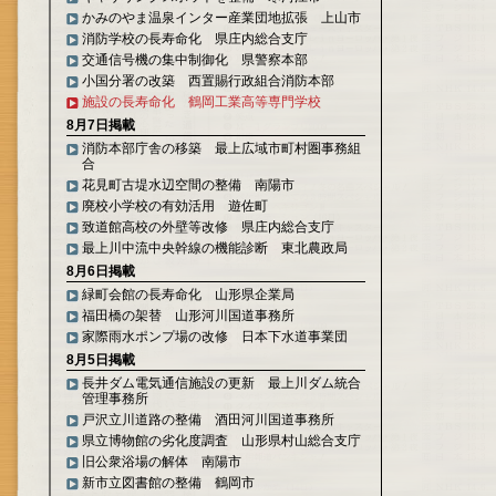
かみのやま温泉インター産業団地拡張 上山市
消防学校の長寿命化 県庄内総合支庁
交通信号機の集中制御化 県警察本部
小国分署の改築 西置賜行政組合消防本部
施設の長寿命化 鶴岡工業高等専門学校
8月7日掲載
消防本部庁舎の移築 最上広域市町村圏事務組
合
花見町古堤水辺空間の整備 南陽市
廃校小学校の有効活用 遊佐町
致道館高校の外壁等改修 県庄内総合支庁
最上川中流中央幹線の機能診断 東北農政局
8月6日掲載
緑町会館の長寿命化 山形県企業局
福田橋の架替 山形河川国道事務所
家際雨水ポンプ場の改修 日本下水道事業団
8月5日掲載
長井ダム電気通信施設の更新 最上川ダム統合
管理事務所
戸沢立川道路の整備 酒田河川国道事務所
県立博物館の劣化度調査 山形県村山総合支庁
旧公衆浴場の解体 南陽市
新市立図書館の整備 鶴岡市