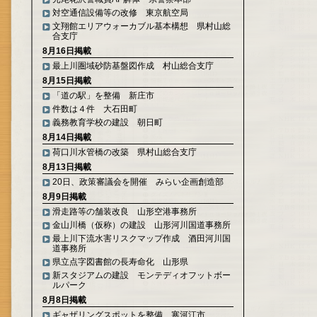
対空通信設備等の改修 東京航空局
文翔館エリアウォーカブル基本構想 県村山総
合支庁
8月16日掲載
最上川圏域砂防基盤図作成 村山総合支庁
8月15日掲載
「道の駅」を整備 新庄市
件数は４件 大石田町
義務教育学校の建設 朝日町
8月14日掲載
荷口川水管橋の改築 県村山総合支庁
8月13日掲載
20日、政策審議会を開催 みらい企画創造部
8月9日掲載
滑走路等の舗装改良 山形空港事務所
金山川橋（仮称）の建設 山形河川国道事務所
最上川下流水害リスクマップ作成 酒田河川国
道事務所
県立点字図書館の長寿命化 山形県
新スタジアムの建設 モンテディオフットボー
ルパーク
8月8日掲載
ギャザリングスポットを整備 寒河江市