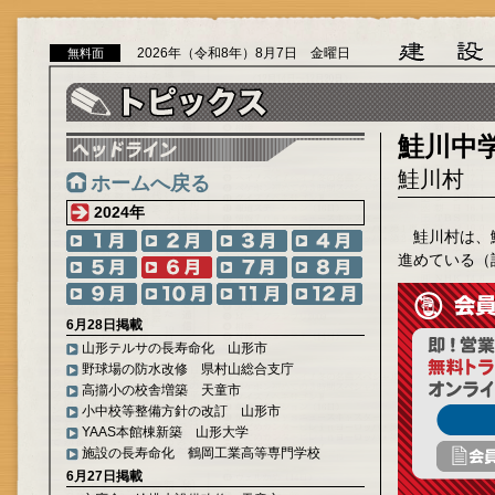
2026年（令和8年）8月7日 金曜日
無料面
鮭川中
鮭川村
ホームへ戻る
2024年
鮭川村は、
進めている（
6月28日掲載
山形テルサの長寿命化 山形市
野球場の防水改修 県村山総合支庁
高擶小の校舎増築 天童市
小中校等整備方針の改訂 山形市
YAAS本館棟新築 山形大学
施設の長寿命化 鶴岡工業高等専門学校
6月27日掲載