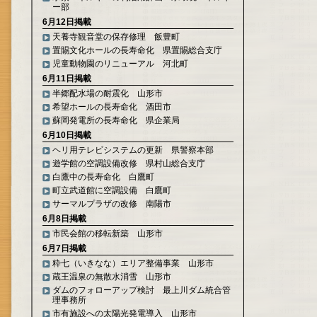
ー部
6月12日掲載
天養寺観音堂の保存修理 飯豊町
置賜文化ホールの長寿命化 県置賜総合支庁
児童動物園のリニューアル 河北町
6月11日掲載
半郷配水場の耐震化 山形市
希望ホールの長寿命化 酒田市
蘇岡発電所の長寿命化 県企業局
6月10日掲載
ヘリ用テレビシステムの更新 県警察本部
遊学館の空調設備改修 県村山総合支庁
白鷹中の長寿命化 白鷹町
町立武道館に空調設備 白鷹町
サーマルプラザの改修 南陽市
6月8日掲載
市民会館の移転新築 山形市
6月7日掲載
粋七（いきなな）エリア整備事業 山形市
蔵王温泉の無散水消雪 山形市
ダムのフォローアップ検討 最上川ダム統合管
理事務所
市有施設への太陽光発電導入 山形市