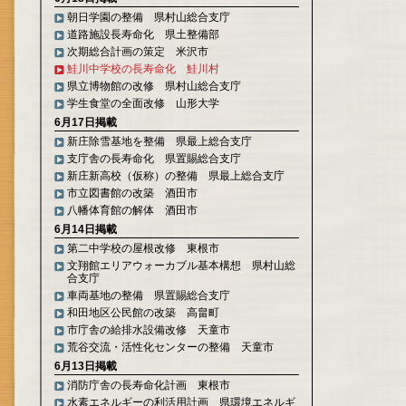
朝日学園の整備 県村山総合支庁
道路施設長寿命化 県土整備部
次期総合計画の策定 米沢市
鮭川中学校の長寿命化 鮭川村
県立博物館の改修 県村山総合支庁
学生食堂の全面改修 山形大学
6月17日掲載
新庄除雪基地を整備 県最上総合支庁
支庁舎の長寿命化 県置賜総合支庁
新庄新高校（仮称）の整備 県最上総合支庁
市立図書館の改築 酒田市
八幡体育館の解体 酒田市
6月14日掲載
第二中学校の屋根改修 東根市
文翔館エリアウォーカブル基本構想 県村山総
合支庁
車両基地の整備 県置賜総合支庁
和田地区公民館の改築 高畠町
市庁舎の給排水設備改修 天童市
荒谷交流・活性化センターの整備 天童市
6月13日掲載
消防庁舎の長寿命化計画 東根市
水素エネルギーの利活用計画 県環境エネルギ