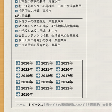
旧常盤小学校の解体 尾花沢市
村山浄化センターの再構築 日本下水道事業団
消防庁舎の増築 東根市
6月3日掲載
水窪ダムの機能強化 東北農政局
猪ノ鼻トンネルの建設 47号地域高規格道路
小学校を２校に再編 村山市
会員コンテンツに掲載 生活協同組合共立社
朝日川第二発電所の改修 県企業局
中央公民館の長寿命化 鶴岡市
2026年
2025年
2023年
2022年
2021年
2020年
2019年
2018年
2017年
2016年
2015年
2014年
2013年
2012年
2011年
2010年
ホーム
トピックス
当サイトの掲載情報について
利用規約
会員登