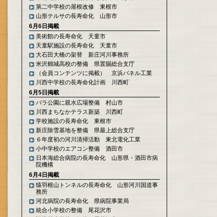
第二中学校の屋根改修 東根市
山形テルサの長寿命化 山形市
6月6日掲載
美術館の長寿命化 天童市
天童駅施設の長寿命化 天童市
大石田大橋の架替 新庄河川事務所
米沢鶴城高校の整備 県置賜総合支庁
（会員コンテンツに掲載） 京浜パネル工業
川西中学校の長寿命化計画 川西町
6月5日掲載
バラ公園に親水広場整備 村山市
川西まちなかテラス新築 川西町
学校施設の長寿命化 東根市
新庄除雪基地を整備 県最上総合支庁
６年度初の河川清掃活動 東北電化工業
小中学校のエアコン整備 酒田市
日本海総合病院の長寿命化 山形県・酒田市病
院機構
6月4日掲載
猿羽根山トンネルの長寿命化 山形河川国道事
務所
河北病院の長寿命化 県病院事業局
統合小学校の整備 尾花沢市