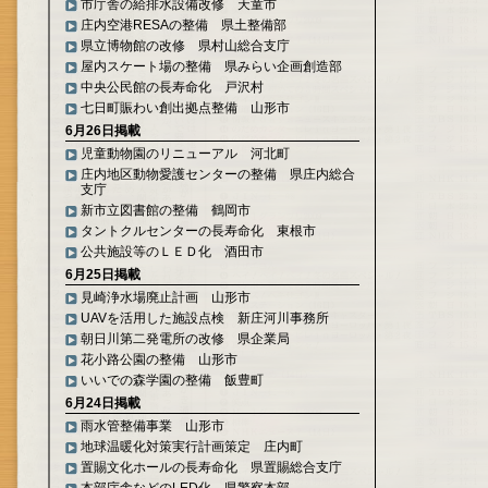
市庁舎の給排水設備改修 天童市
庄内空港RESAの整備 県土整備部
県立博物館の改修 県村山総合支庁
屋内スケート場の整備 県みらい企画創造部
中央公民館の長寿命化 戸沢村
七日町賑わい創出拠点整備 山形市
6月26日掲載
児童動物園のリニューアル 河北町
庄内地区動物愛護センターの整備 県庄内総合
支庁
新市立図書館の整備 鶴岡市
タントクルセンターの長寿命化 東根市
公共施設等のＬＥＤ化 酒田市
6月25日掲載
見崎浄水場廃止計画 山形市
UAVを活用した施設点検 新庄河川事務所
朝日川第二発電所の改修 県企業局
花小路公園の整備 山形市
いいでの森学園の整備 飯豊町
6月24日掲載
雨水管整備事業 山形市
地球温暖化対策実行計画策定 庄内町
置賜文化ホールの長寿命化 県置賜総合支庁