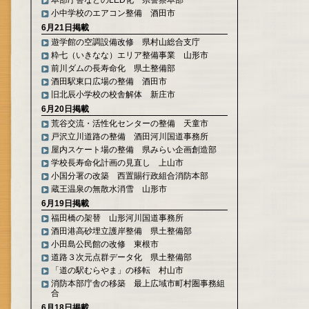
本部庁舎などのLED化 県警察本部
小中学校のエアコン整備 酒田市
6月21日掲載
遊学館の空調設備改修 県村山総合支庁
粋七（いきなな）エリア整備事業 山形市
前川ダムの長寿命化 県土整備部
酒田駅東口広場の整備 酒田市
旧北辰小学校の校舎解体 新庄市
6月20日掲載
荒谷交流・活性化センターの整備 天童市
戸沢立川道路の整備 酒田河川国道事務所
屋内スケート場の整備 県みらい企画創造部
学校長寿命化計画の見直し 上山市
小国分署の改築 西置賜行政組合消防本部
蔵王温泉の無散水消雪 山形市
6月19日掲載
福田橋の架替 山形河川国道事務所
酒田港高砂埋立護岸整備 県土整備部
小田島公民館の改修 東根市
道路３次元点群データ化 県土整備部
「道の駅むらやま」の移転 村山市
消防本部庁舎の移築 最上広域市町村圏事務組
合
6月18日掲載