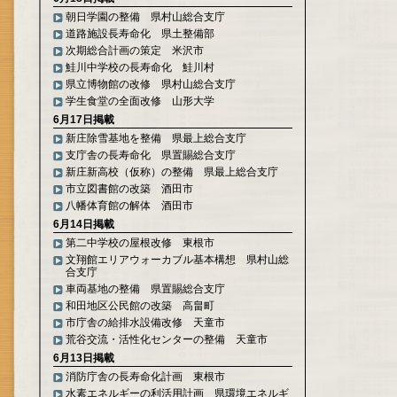
朝日学園の整備 県村山総合支庁
道路施設長寿命化 県土整備部
次期総合計画の策定 米沢市
鮭川中学校の長寿命化 鮭川村
県立博物館の改修 県村山総合支庁
学生食堂の全面改修 山形大学
6月17日掲載
新庄除雪基地を整備 県最上総合支庁
支庁舎の長寿命化 県置賜総合支庁
新庄新高校（仮称）の整備 県最上総合支庁
市立図書館の改築 酒田市
八幡体育館の解体 酒田市
6月14日掲載
第二中学校の屋根改修 東根市
文翔館エリアウォーカブル基本構想 県村山総
合支庁
車両基地の整備 県置賜総合支庁
和田地区公民館の改築 高畠町
市庁舎の給排水設備改修 天童市
荒谷交流・活性化センターの整備 天童市
6月13日掲載
消防庁舎の長寿命化計画 東根市
水素エネルギーの利活用計画 県環境エネルギ