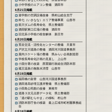
本部庁舎などのLED化 県警察本部
小中学校のエアコン整備 酒田市
6月21日掲載
遊学館の空調設備改修 県村山総合支庁
粋七（いきなな）エリア整備事業 山形市
前川ダムの長寿命化 県土整備部
酒田駅東口広場の整備 酒田市
旧北辰小学校の校舎解体 新庄市
6月20日掲載
荒谷交流・活性化センターの整備 天童市
戸沢立川道路の整備 酒田河川国道事務所
屋内スケート場の整備 県みらい企画創造部
学校長寿命化計画の見直し 上山市
小国分署の改築 西置賜行政組合消防本部
蔵王温泉の無散水消雪 山形市
6月19日掲載
福田橋の架替 山形河川国道事務所
酒田港高砂埋立護岸整備 県土整備部
小田島公民館の改修 東根市
道路３次元点群データ化 県土整備部
「道の駅むらやま」の移転 村山市
消防本部庁舎の移築 最上広域市町村圏事務組
合
6月18日掲載