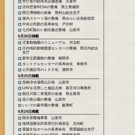
市庁舎の給排水設備改修 天童市
庄内空港RESAの整備 県土整備部
県立博物館の改修 県村山総合支庁
屋内スケート場の整備 県みらい企画創造部
中央公民館の長寿命化 戸沢村
七日町賑わい創出拠点整備 山形市
6月26日掲載
児童動物園のリニューアル 河北町
庄内地区動物愛護センターの整備 県庄内総合
支庁
新市立図書館の整備 鶴岡市
タントクルセンターの長寿命化 東根市
公共施設等のＬＥＤ化 酒田市
6月25日掲載
見崎浄水場廃止計画 山形市
UAVを活用した施設点検 新庄河川事務所
朝日川第二発電所の改修 県企業局
花小路公園の整備 山形市
いいでの森学園の整備 飯豊町
6月24日掲載
雨水管整備事業 山形市
地球温暖化対策実行計画策定 庄内町
置賜文化ホールの長寿命化 県置賜総合支庁