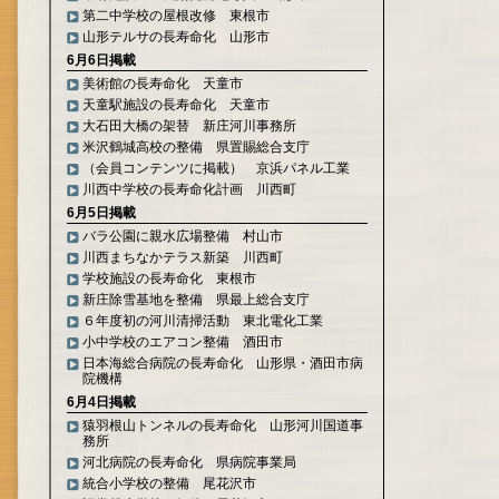
第二中学校の屋根改修 東根市
山形テルサの長寿命化 山形市
6月6日掲載
美術館の長寿命化 天童市
天童駅施設の長寿命化 天童市
大石田大橋の架替 新庄河川事務所
米沢鶴城高校の整備 県置賜総合支庁
（会員コンテンツに掲載） 京浜パネル工業
川西中学校の長寿命化計画 川西町
6月5日掲載
バラ公園に親水広場整備 村山市
川西まちなかテラス新築 川西町
学校施設の長寿命化 東根市
新庄除雪基地を整備 県最上総合支庁
６年度初の河川清掃活動 東北電化工業
小中学校のエアコン整備 酒田市
日本海総合病院の長寿命化 山形県・酒田市病
院機構
6月4日掲載
猿羽根山トンネルの長寿命化 山形河川国道事
務所
河北病院の長寿命化 県病院事業局
統合小学校の整備 尾花沢市