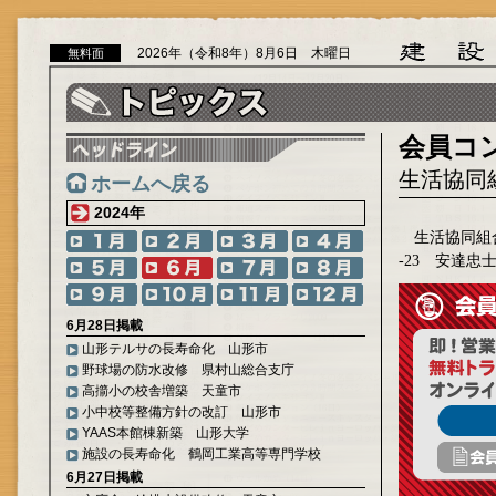
2026年（令和8年）8月6日 木曜日
無料面
会員コ
生活協同
ホームへ戻る
2024年
生活協同組合
-23 安達
6月28日掲載
山形テルサの長寿命化 山形市
野球場の防水改修 県村山総合支庁
高擶小の校舎増築 天童市
小中校等整備方針の改訂 山形市
YAAS本館棟新築 山形大学
施設の長寿命化 鶴岡工業高等専門学校
6月27日掲載