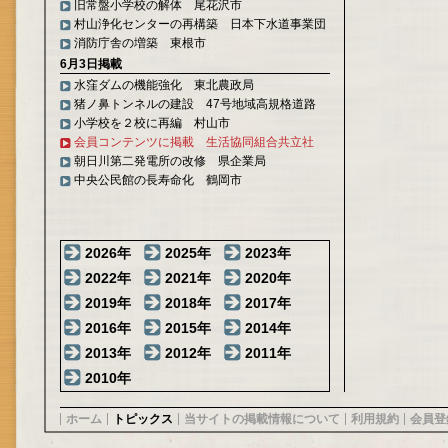
旧常盤小学校の解体 尾花沢市
村山浄化センターの再構築 日本下水道事業団
消防庁舎の増築 東根市
6月3日掲載
水窪ダムの機能強化 東北農政局
猪ノ鼻トンネルの建設 47号地域高規格道路
小学校を２校に再編 村山市
会員コンテンツに掲載 生活協同組合共立社
朝日川第二発電所の改修 県企業局
中央公民館の長寿命化 鶴岡市
2026年
2025年
2023年
2022年
2021年
2020年
2019年
2018年
2017年
2016年
2015年
2014年
2013年
2012年
2011年
2010年
ホーム
トピックス
当サイトの掲載情報について
利用規約
会員登