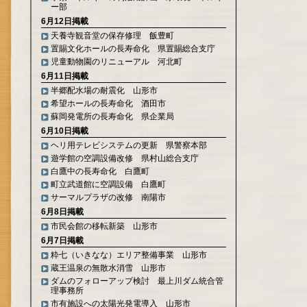
ー部
6月12日掲載
天養寺観音堂の保存修理 飯豊町
置賜文化ホールの長寿命化 県置賜総合支庁
児童動物園のリニューアル 河北町
6月11日掲載
半郷配水場の耐震化 山形市
希望ホールの長寿命化 酒田市
蘇岡発電所の長寿命化 県企業局
6月10日掲載
ヘリ用テレビシステムの更新 県警察本部
遊学館の空調設備改修 県村山総合支庁
白鷹中の長寿命化 白鷹町
町立武道館に空調設備 白鷹町
サーマルプラザの改修 南陽市
6月8日掲載
市民会館の移転新築 山形市
6月7日掲載
粋七（いきなな）エリア整備事業 山形市
蔵王温泉の無散水消雪 山形市
ダムのフォローアップ検討 最上川ダム統合管
理事務所
市有施設への太陽光発電導入 山形市