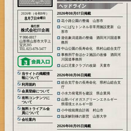
2026年08月07日掲載
2026年（令和8年）
8
7
月
日
金曜日
花小路公園の整備 山形市
発行所
べにばなトンネル非常用施設更新 山
株式会社IT企画
形市
〒990-0017
遊佐象潟道路の整備 酒田河川国道事
山形県山形市大字上
務所
宝沢205
中山公園の長寿命化 県村山総合支庁
TEL.023-679-5477
事務所庁舎ほか２施設の改修 酒田河
川国道事務所
山口児童クラブの改築 天童市
当サイトの掲載情
2026年08月06日掲載
報について
総合支庁舎の長寿命化 県村山総合支
利用規約
庁
会員登録について
小水力発電所を建設 県企業局
有料コンテンツに
山形バイオガスグリーンエネルギー
ついて
県環境エネルギー部
無料トライアル会
小中校統廃合計画 村山市
員について
臨床解剖棟の新営 山形大学
会社案内
2026年08月05日掲載