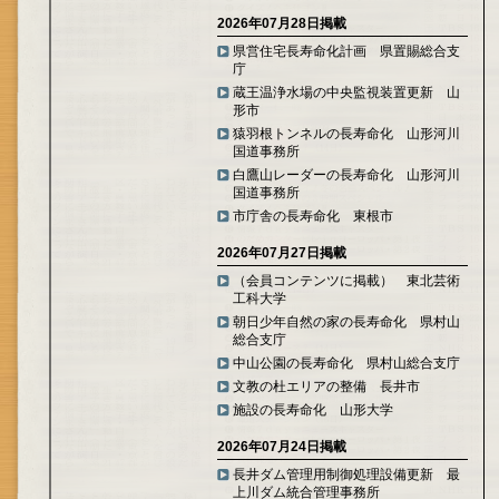
2026年07月28日掲載
県営住宅長寿命化計画 県置賜総合支
庁
蔵王温浄水場の中央監視装置更新 山
形市
猿羽根トンネルの長寿命化 山形河川
国道事務所
白鷹山レーダーの長寿命化 山形河川
国道事務所
市庁舎の長寿命化 東根市
2026年07月27日掲載
（会員コンテンツに掲載） 東北芸術
工科大学
朝日少年自然の家の長寿命化 県村山
総合支庁
中山公園の長寿命化 県村山総合支庁
文教の杜エリアの整備 長井市
施設の長寿命化 山形大学
2026年07月24日掲載
長井ダム管理用制御処理設備更新 最
上川ダム統合管理事務所