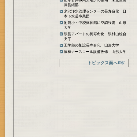
山形公共職業安定所の整備 東北整備
局営繕部
米沢浄水管理センターの長寿命化 日
本下水道事業団
附属小・中校体育館に空調設備 山形
大学
県営アパートの長寿命化 県村山総合
支庁
工学部の施設長寿命化 山形大学
病棟ナースコール設備改修 山形大学
トピックス面へ