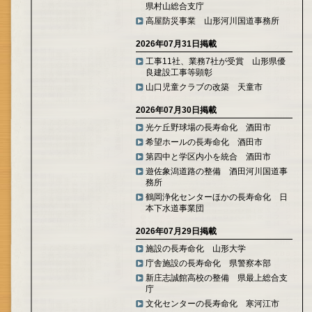
県村山総合支庁
高屋防災事業 山形河川国道事務所
2026年07月31日掲載
工事11社、業務7社が受賞 山形県優
良建設工事等顕彰
山口児童クラブの改築 天童市
2026年07月30日掲載
光ケ丘野球場の長寿命化 酒田市
希望ホールの長寿命化 酒田市
第四中と学区内小を統合 酒田市
遊佐象潟道路の整備 酒田河川国道事
務所
鶴岡浄化センターほかの長寿命化 日
本下水道事業団
2026年07月29日掲載
施設の長寿命化 山形大学
庁舎施設の長寿命化 県警察本部
新庄志誠館高校の整備 県最上総合支
庁
文化センターの長寿命化 寒河江市