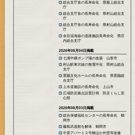
総合支庁舎の長寿命化 県最上総合支
庁
総合支庁舎の長寿命化 県村山総合支
庁
総合支庁舎の長寿命化 県村山総合支
庁
余目温海線の道路施設長寿命化 県庄
内総合支庁
2026年08月04日掲載
七浦中継ポンプ場の改築 山形市
村山駅東沢線の無電中化 県村山総合
支庁
置賜文化ホールの長寿命化 県置賜総
合支庁
上水道施設の長寿命化 上山市
広域防災拠点設置計画 防災くらし安
心部
2026年08月03日掲載
総合保健福祉センターの長寿命化 鶴
岡市
藤島武道館を解体 鶴岡市
中原アパート２号棟ほか外壁等改修