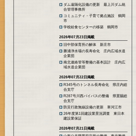
ダム遠隔化設備の更新 最上川ダム統
合管理事務所
コミュニティ・子育て拠点施設 鶴岡
市
学校給食センターの移築 鶴岡市
2026年07月23日掲載
旧中部保育所の解体 新庄市
勝浦浄水場の長寿命化 庄内広域水道
企業団
南北連絡管等整備の基本設計 庄内広
域水道企業団
2026年07月22日掲載
R345号のトンネル長寿命化 県庄内総
合支庁
R287号川西バイパスの整備 県置賜総
合支庁
防災行政無線設備の更新 寒河江市
26年度第1回建設業景況調査 東日本
建設業保証
2026年07月21日掲載